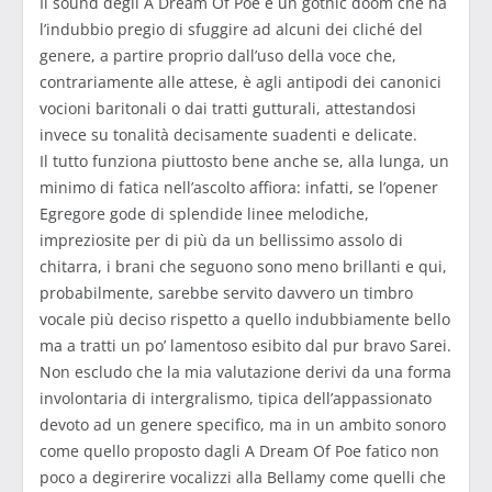
Il sound degli A Dream Of Poe è un gothic doom che ha
l’indubbio pregio di sfuggire ad alcuni dei cliché del
genere, a partire proprio dall’uso della voce che,
contrariamente alle attese, è agli antipodi dei canonici
vocioni baritonali o dai tratti gutturali, attestandosi
invece su tonalità decisamente suadenti e delicate.
Il tutto funziona piuttosto bene anche se, alla lunga, un
minimo di fatica nell’ascolto affiora: infatti, se l’opener
Egregore gode di splendide linee melodiche,
impreziosite per di più da un bellissimo assolo di
chitarra, i brani che seguono sono meno brillanti e qui,
probabilmente, sarebbe servito davvero un timbro
vocale più deciso rispetto a quello indubbiamente bello
ma a tratti un po’ lamentoso esibito dal pur bravo Sarei.
Non escludo che la mia valutazione derivi da una forma
involontaria di intergralismo, tipica dell’appassionato
devoto ad un genere specifico, ma in un ambito sonoro
come quello proposto dagli A Dream Of Poe fatico non
poco a degirerire vocalizzi alla Bellamy come quelli che