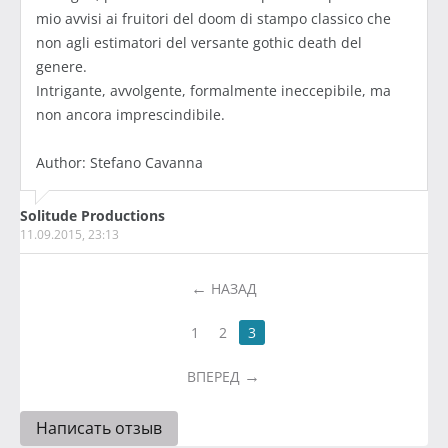
mio avvisi ai fruitori del doom di stampo classico che
non agli estimatori del versante gothic death del
genere.
Intrigante, avvolgente, formalmente ineccepibile, ma
non ancora imprescindibile.
Author: Stefano Cavanna
Solitude Productions
11.09.2015, 23:13
НАЗАД
1
2
3
ВПЕРЕД
Написать отзыв