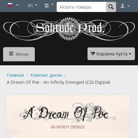
(₽)
Корзина пуста
Меню
Главная
/
Компакт диски
/
A Dream Of Poe - An Infinity Emerged (CD) Digipak