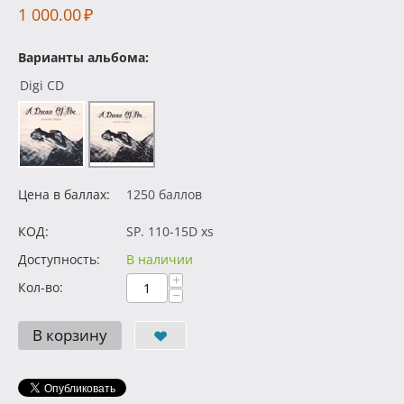
1 000.00
₽
Варианты альбома:
Digi CD
Цена в баллах:
1250 баллов
КОД:
SP. 110-15D xs
Доступность:
В наличии
+
Кол-во:
−
В корзину