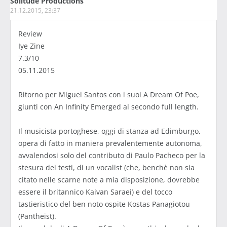
Solitude Productions
21.12.2015, 23:37
Review
Iye Zine
7.3/10
05.11.2015
Ritorno per Miguel Santos con i suoi A Dream Of Poe,
giunti con An Infinity Emerged al secondo full length.
Il musicista portoghese, oggi di stanza ad Edimburgo,
opera di fatto in maniera prevalentemente autonoma,
avvalendosi solo del contributo di Paulo Pacheco per la
stesura dei testi, di un vocalist (che, benchè non sia
citato nelle scarne note a mia disposizione, dovrebbe
essere il britannico Kaivan Saraei) e del tocco
tastieristico del ben noto ospite Kostas Panagiotou
(Pantheist).