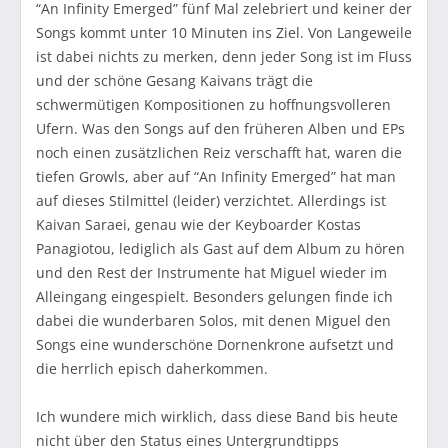
“An Infinity Emerged” fünf Mal zelebriert und keiner der
Songs kommt unter 10 Minuten ins Ziel. Von Langeweile
ist dabei nichts zu merken, denn jeder Song ist im Fluss
und der schöne Gesang Kaivans trägt die
schwermütigen Kompositionen zu hoffnungsvolleren
Ufern. Was den Songs auf den früheren Alben und EPs
noch einen zusätzlichen Reiz verschafft hat, waren die
tiefen Growls, aber auf “An Infinity Emerged” hat man
auf dieses Stilmittel (leider) verzichtet. Allerdings ist
Kaivan Saraei, genau wie der Keyboarder Kostas
Panagiotou, lediglich als Gast auf dem Album zu hören
und den Rest der Instrumente hat Miguel wieder im
Alleingang eingespielt. Besonders gelungen finde ich
dabei die wunderbaren Solos, mit denen Miguel den
Songs eine wunderschöne Dornenkrone aufsetzt und
die herrlich episch daherkommen.
Ich wundere mich wirklich, dass diese Band bis heute
nicht über den Status eines Untergrundtipps