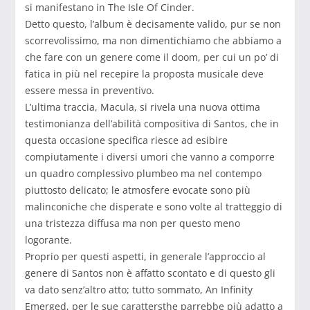
si manifestano in The Isle Of Cinder.
Detto questo, l’album è decisamente valido, pur se non
scorrevolissimo, ma non dimentichiamo che abbiamo a
che fare con un genere come il doom, per cui un po’ di
fatica in più nel recepire la proposta musicale deve
essere messa in preventivo.
L’ultima traccia, Macula, si rivela una nuova ottima
testimonianza dell’abilità compositiva di Santos, che in
questa occasione specifica riesce ad esibire
compiutamente i diversi umori che vanno a comporre
un quadro complessivo plumbeo ma nel contempo
piuttosto delicato; le atmosfere evocate sono più
malinconiche che disperate e sono volte al tratteggio di
una tristezza diffusa ma non per questo meno
logorante.
Proprio per questi aspetti, in generale l’approccio al
genere di Santos non è affatto scontato e di questo gli
va dato senz’altro atto; tutto sommato, An Infinity
Emerged, per le sue carattersthe parrebbe più adatto a