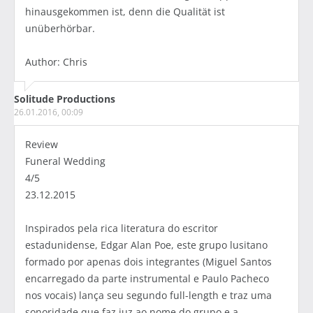
hinausgekommen ist, denn die Qualität ist
unüberhörbar.
Author: Chris
Solitude Productions
26.01.2016, 00:09
Review
Funeral Wedding
4/5
23.12.2015
Inspirados pela rica literatura do escritor
estadunidense, Edgar Alan Poe, este grupo lusitano
formado por apenas dois integrantes (Miguel Santos
encarregado da parte instrumental e Paulo Pacheco
nos vocais) lança seu segundo full-length e traz uma
sonoridade que faz juz ao nome do grupo e a