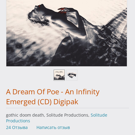
A Dream Of Poe - An Infinity
Emerged (CD) Digipak
gothic doom death, Solitude Productions,
Solitude
Productions
24 Отзыва
Написать отзыв