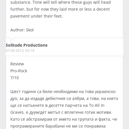
substance. Time will tell where these guys will head
further, but for now they laid more or less a decent
pavement under their feet.
Author: Skol
Solitude Productions
07.09.2013, 02:14
Review
Pro-Rock
7/10
Шест години са били необходими на това украинско
дуо, за да издаде дебютния си албум, а това, на което
ще се натъкнете в десетте парчета на To All In
Graves, е дуум/дет метъл с вплетени готик мотиви.
Като се абстрахирам от името на групата и факта, че
програмираните барабани не ми се понравиха