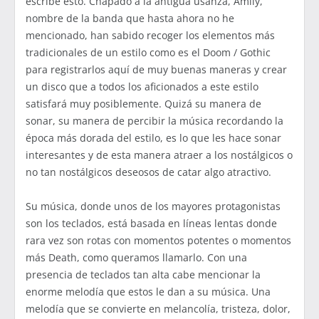
escribe esto. Chapado a la antigua usanza, Amily,
nombre de la banda que hasta ahora no he
mencionado, han sabido recoger los elementos más
tradicionales de un estilo como es el Doom / Gothic
para registrarlos aquí de muy buenas maneras y crear
un disco que a todos los aficionados a este estilo
satisfará muy posiblemente. Quizá su manera de
sonar, su manera de percibir la música recordando la
época más dorada del estilo, es lo que les hace sonar
interesantes y de esta manera atraer a los nostálgicos o
no tan nostálgicos deseosos de catar algo atractivo.
Su música, donde unos de los mayores protagonistas
son los teclados, está basada en líneas lentas donde
rara vez son rotas con momentos potentes o momentos
más Death, como queramos llamarlo. Con una
presencia de teclados tan alta cabe mencionar la
enorme melodía que estos le dan a su música. Una
melodía que se convierte en melancolía, tristeza, dolor,