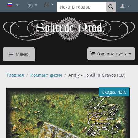
(₽)
Корзина пуста
Меню
Главная
/
Компакт диски
/
Amily - To All In Graves (CD)
Скидка 43%