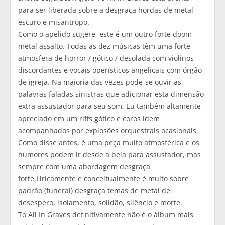
para ser liberada sobre a desgraça hordas de metal
escuro e misantropo.
Como o apelido sugere, este é um outro forte doom
metal assalto. Todas as dez músicas têm uma forte
atmosfera de horror / gótico / desolada com violinos
discordantes e vocais operísticos angelicais com órgão
de igreja. Na maioria das vezes pode-se ouvir as
palavras faladas sinistras que adicionar esta dimensão
extra assustador para seu som. Eu também altamente
apreciado em um riffs gótico e coros idem
acompanhados por explosões orquestrais ocasionais.
Como disse antes, é uma peça muito atmosférica e os
humores podem ir desde a bela para assustador, mas
sempre com uma abordagem desgraça
forte.Liricamente e conceitualmente é muito sobre
padrão (funeral) desgraça temas de metal de
desespero, isolamento, solidão, silêncio e morte.
To All In Graves definitivamente não é o álbum mais