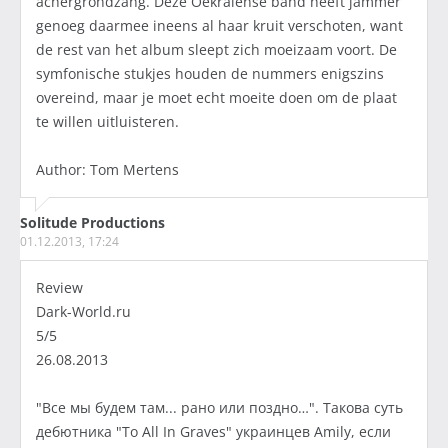
achergrondzang. Deze Oekraïense band heeft jammer
genoeg daarmee ineens al haar kruit verschoten, want
de rest van het album sleept zich moeizaam voort. De
symfonische stukjes houden de nummers enigszins
overeind, maar je moet echt moeite doen om de plaat
te willen uitluisteren.
Author: Tom Mertens
Solitude Productions
01.12.2013, 17:24
Review
Dark-World.ru
5/5
26.08.2013
"Все мы будем там... рано или поздно…". Такова суть
дебютника "To All In Graves" украинцев Amily, если