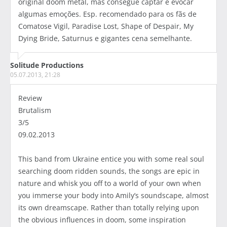
original doom metal, mas consegue captar e evocar
algumas emoções. Esp. recomendado para os fãs de
Comatose Vigil, Paradise Lost, Shape of Despair, My
Dying Bride, Saturnus e gigantes cena semelhante.
Solitude Productions
05.07.2013, 21:28
Review
Brutalism
3/5
09.02.2013
This band from Ukraine entice you with some real soul
searching doom ridden sounds, the songs are epic in
nature and whisk you off to a world of your own when
you immerse your body into Amily’s soundscape, almost
its own dreamscape. Rather than totally relying upon
the obvious influences in doom, some inspiration