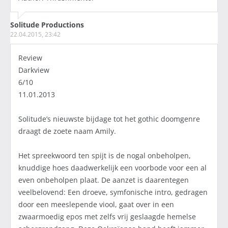
Solitude Productions
22.04.2015, 23:42
Review
Darkview
6/10
11.01.2013
Solitude’s nieuwste bijdage tot het gothic doomgenre
draagt de zoete naam Amily.
Het spreekwoord ten spijt is de nogal onbeholpen,
knuddige hoes daadwerkelijk een voorbode voor een al
even onbeholpen plaat. De aanzet is daarentegen
veelbelovend: Een droeve, symfonische intro, gedragen
door een meeslepende viool, gaat over in een
zwaarmoedig epos met zelfs vrij geslaagde hemelse