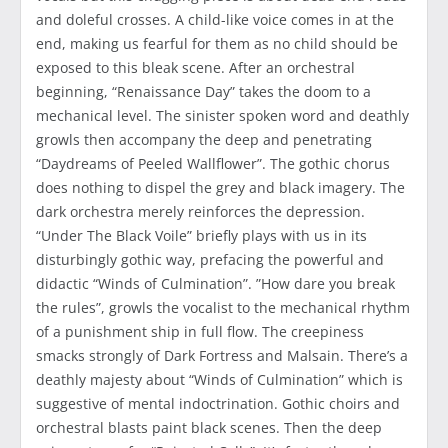
and doleful crosses. A child-like voice comes in at the
end, making us fearful for them as no child should be
exposed to this bleak scene. After an orchestral
beginning, “Renaissance Day” takes the doom to a
mechanical level. The sinister spoken word and deathly
growls then accompany the deep and penetrating
“Daydreams of Peeled Wallflower”. The gothic chorus
does nothing to dispel the grey and black imagery. The
dark orchestra merely reinforces the depression.
“Under The Black Voile” briefly plays with us in its
disturbingly gothic way, prefacing the powerful and
didactic “Winds of Culmination”. ”How dare you break
the rules”, growls the vocalist to the mechanical rhythm
of a punishment ship in full flow. The creepiness
smacks strongly of Dark Fortress and Malsain. There’s a
deathly majesty about “Winds of Culmination” which is
suggestive of mental indoctrination. Gothic choirs and
orchestral blasts paint black scenes. Then the deep