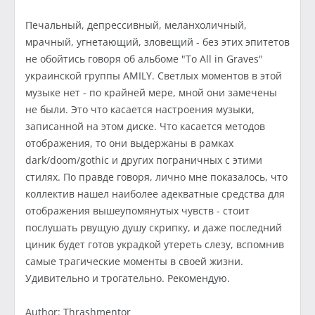
Печальный, депрессивный, меланхоличный,
мрачный, угнетающий, зловещий - без этих эпитетов
не обойтись говоря об альбоме "To All in Graves"
украинской группы AMILY. Светлых моментов в этой
музыке нет - по крайней мере, мной они замечены
не были. Это что касается настроения музыки,
записанной на этом диске. Что касается методов
отображения, то они выдержаны в рамках
dark/doom/gothic и других пограничных с этими
стилях. По правде говоря, лично мне показалось, что
коллектив нашел наиболее адекватные средства для
отображения вышеупомянутых чувств - стоит
послушать рвущую душу скрипку, и даже последний
циник будет готов украдкой утереть слезу, вспомнив
самые трагические моменты в своей жизни.
Удивительно и трогательно. Рекомендую.
Author: Thrashmentor