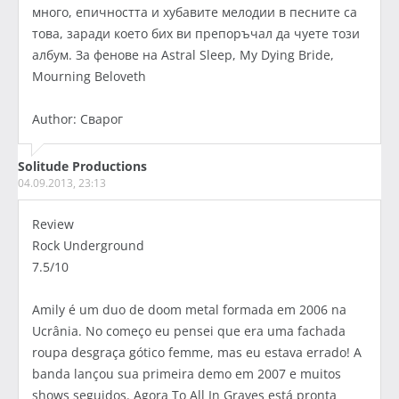
много, епичността и хубавите мелодии в песните са
това, заради което бих ви препоръчал да чуете този
албум. За фенове на Astral Sleep, My Dying Bride,
Mourning Beloveth
Author: Сварог
Solitude Productions
04.09.2013, 23:13
Review
Rock Underground
7.5/10
Amily é um duo de doom metal formada em 2006 na
Ucrânia. No começo eu pensei que era uma fachada
roupa desgraça gótico femme, mas eu estava errado! A
banda lançou sua primeira demo em 2007 e muitos
shows seguidos. Agora To All In Graves está pronta