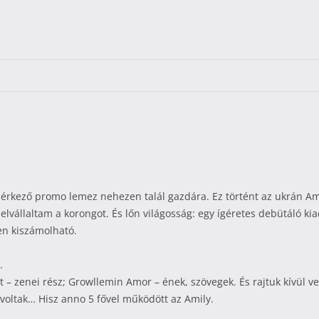
érkező promo lemez nehezen talál gazdára. Ez történt az ukrán Ami
pon elvállaltam a korongot. És lőn világosság: egy ígéretes debütáló 
en kiszámolható.
.
zenei rész; Growllemin Amor – ének, szövegek. És rajtuk kívül ven
oltak… Hisz anno 5 fővel működött az Amily.