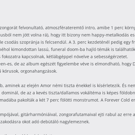
zongorát felvonultató, atmoszférateremtő intro, amibe 1 perc környé
stílusból nem jött volna rá), hogy itt bizony nem happy-metalkodás
 csodás szopránja is felcsendül. A 3. perc kezdeténél pedig egy fra
hol kimondottan lassú, funeral doom-ba hajló témák is találhatók,
fokozatra kapcsolnak, kétlábgéppel növelve a sebességérzetet.
reen-es, de az album egészét figyelembe véve is elmondható, hogy D
rű kórusok, orgonahangzások.
b, aminek az elején Amor némi tiszta énekkel is kísérletezik. És nem
s dominál, de az a kevés tiszta/dallamos vokáltéma is képes földobn
rmadába pakolták a két 7 perc fölötti monstrumot. A Forever Cold e
empójával, gitárharmóniáival, zongorafutamaival ejti rabul az erre 
izakodásra okot adó debütáló nagylemeznek.