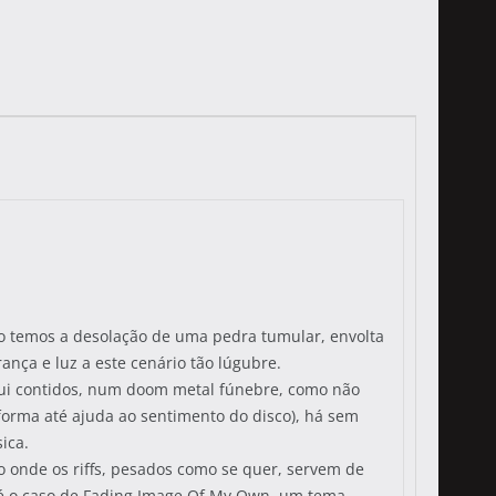
ado temos a desolação de uma pedra tumular, envolta
ança e luz a este cenário tão lúgubre.
aqui contidos, num doom metal fúnebre, como não
forma até ajuda ao sentimento do disco), há sem
ica.
o onde os riffs, pesados como se quer, servem de
 é o caso de Fading Image Of My Own, um tema