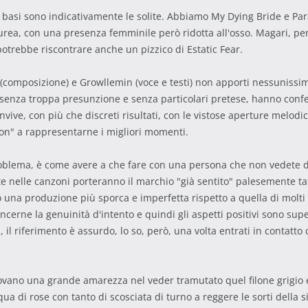
e basi sono indicativamente le solite. Abbiamo My Dying Bride e Para
urea, con una presenza femminile però ridotta all'osso. Magari, per
otrebbe riscontrare anche un pizzico di Estatic Fear.
 (composizione) e Growllemin (voce e testi) non apporti nessuniss
y, senza troppa presunzione e senza particolari pretese, hanno conf
vive, con più che discreti risultati, con le vistose aperture melod
n" a rappresentarne i migliori momenti.
problema, è come avere a che fare con una persona che non vedete 
icate nelle canzoni porteranno il marchio "già sentito" palesemente
una produzione più sporca e imperfetta rispetto a quella di molti l
erne la genuinità d'intento e quindi gli aspetti positivi sono super
, il riferimento è assurdo, lo so, però, una volta entrati in contatt
ovano una grande amarezza nel veder tramutato quel filone grigio e
acqua di rose con tanto di scosciata di turno a reggere le sorti della 