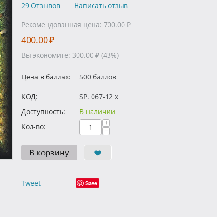
29 Отзывов
Написать отзыв
Рекомендованная цена:
700.00
₽
400.00
₽
Вы экономите:
300.00
₽
(
43
%)
Цена в баллах:
500 баллов
КОД:
SP. 067-12 x
Доступность:
В наличии
+
Кол-во:
−
В корзину
Tweet
Save