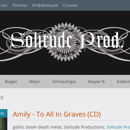
 нас
Релизы
Информация
Ссылки
Видео
Мерч
Литература
Акции %
Компл
D)
Amily - To All In Graves (CD)
3%
gothic doom death metal, Solitude Productions,
Solitude Pr