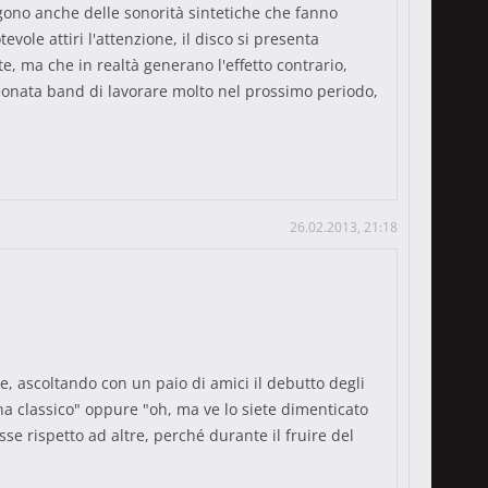
gono anche delle sonorità sintetiche che fanno
ole attiri l'attenzione, il disco si presenta
, ma che in realtà generano l'effetto contrario,
eonata band di lavorare molto nel prossimo periodo,
26.02.2013, 21:18
 ascoltando con un paio di amici il debutto degli
ona classico" oppure "oh, ma ve lo siete dimenticato
e rispetto ad altre, perché durante il fruire del