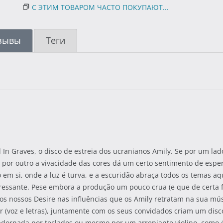
С ЭТИМ ТОВАРОМ ЧАСТО ПОКУПАЮТ...
зывы
Теги
 In Graves, o disco de estreia dos ucranianos Amily. Se por um l
s, por outro a vivacidade das cores dá um certo sentimento de esper
em si, onde a luz é turva, e a escuridão abraça todos os temas 
eressante. Pese embora a produção um pouco crua (e que de certa 
s nossos Desire nas influências que os Amily retratam na sua mús
 (voz e letras), juntamente com os seus convidados criam um disc
adornada por teclados ou mesmo por um arrepiante violino, como