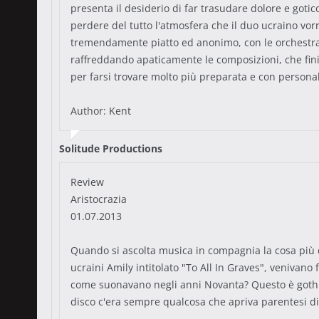
presenta il desiderio di far trasudare dolore e got
perdere del tutto l'atmosfera che il duo ucraino vor
tremendamente piatto ed anonimo, con le orchestrazi
raffreddando apaticamente le composizioni, che fin
per farsi trovare molto più preparata e con personali
Author: Kent
Solitude Productions
Review
Aristocrazia
01.07.2013
Quando si ascolta musica in compagnia la cosa più 
ucraini Amily intitolato "To All In Graves", venivano
come suonavano negli anni Novanta? Questo è gothic 
disco c'era sempre qualcosa che apriva parentesi di 