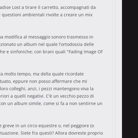
dise Lost a tirare il carretto, accompagnati da
 questioni ambientali rivolte a creare un mix
ima modifica al messaggio sonoro trasmesso in
ezionato un album nel quale l'ortodossia delle
iche e sinfoniche; con brani quali "Fading Image Of
da molto tempo, ma della quale ricordate
 tatuato, eppure non posso affermare che mi
oro colleghi, anzi, i pezzi mantengono viva la
iori a quelli negativi. C'è un vecchio pezzo di
o con un album simile, come si fa a non sentirne un
 greve in un circo equestre o, nel peggiore (o
situazione. Siete fra questi? Allora dovreste proprio