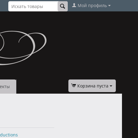
Мой профиль
Корзина пуста
екты
oductions