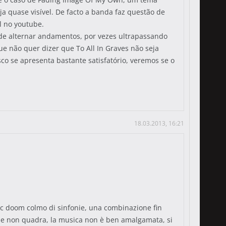
a quase visível. De facto a banda faz questão de
l no youtube.
 de alternar andamentos, por vezes ultrapassando
ue não quer dizer que To All In Graves não seja
o se apresenta bastante satisfatório, veremos se o
18.03.2013, 16:21
hic doom colmo di sinfonie, una combinazione fin
 che non quadra, la musica non è ben amalgamata, si