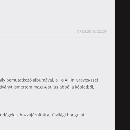
07.02.2013, 22:29
ly bemutatkozó albumával, a To All in Graves-szel
kiadványt ismertem meg! A stílus abból a képletből,
dégek is hozzájárultak a túlvilági hangulat