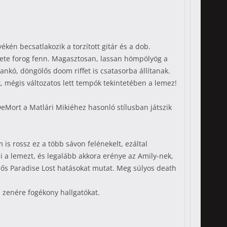
kén becsatlakozik a torzított gitár és a dob.
 esete forog fenn. Magasztosan, lassan hömpölyög a
nkó, döngölős doom riffet is csatasorba állítanak.
 mégis változatos lett tempók tekintetében a lemez!
eMort a Matlári Mikiéhez hasonló stílusban játszik
 is rossz ez a több sávon felénekelt, ezáltal
i a lemezt, és legalább akkora erénye az Amily-nek,
rős Paradise Lost hatásokat mutat. Meg súlyos death
a zenére fogékony hallgatókat.