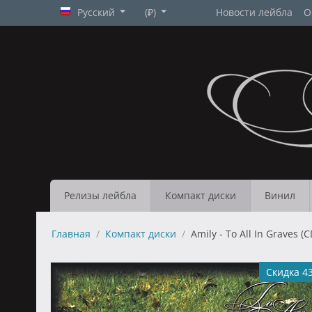
Русский
(₽)
Новости лейбла
О
Релизы лейбла
Компакт диски
Винил
Главная
/
Компакт диски
/
Amily - To All In Graves (C
Скидка 4