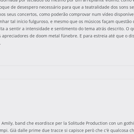
oque de desespero necessário para que a teatralidade dos sons sej
 nos seus concertos, como poderão comprovar num vídeo disponíve
nhar tal início fulguroso, e mesmo que os músicos façam questão
lta a sentir a intensidade e sentimento do tema atrás descrito. O q
apreciadores de doom metal fúnebre. E para estreia até que o disc
.
ni Amily, band che esordisce per la Solitude Production con un got
tempi. Già dalle prime due tracce si capisce però che c'è qualcosa