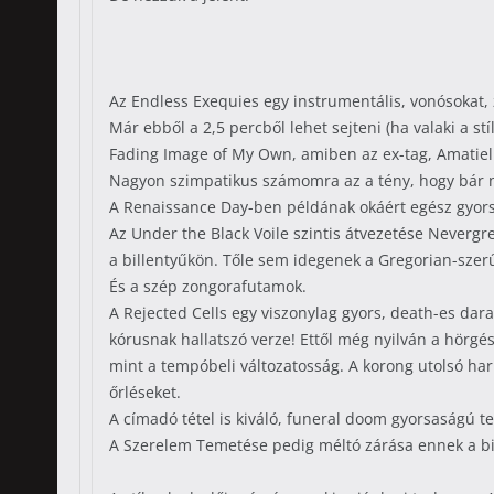
Az Endless Exequies egy instrumentális, vonósokat, 
Már ebből a 2,5 percből lehet sejteni (ha valaki a 
Fading Image of My Own, amiben az ex-tag, Amatielle
Nagyon szimpatikus számomra az a tény, hogy bár né
A Renaissance Day-ben példának okáért egész gyors 
Az Under the Black Voile szintis átvezetése Neverg
a billentyűkön. Tőle sem idegenek a Gregorian-sze
És a szép zongorafutamok.
A Rejected Cells egy viszonylag gyors, death-es dara
kórusnak hallatszó verze! Ettől még nyilván a hörgé
mint a tempóbeli változatosság. A korong utolsó ha
őrléseket.
A címadó tétel is kiváló, funeral doom gyorsaságú t
A Szerelem Temetése pedig méltó zárása ennek a b