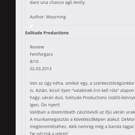
dare una chance agli Amily.
Author: Mourning
Solitude Productions
Review
Femforgacs
8/10
02.03.2013
Van az úgy néha, amikor egy, a szerkesztőségünkbe 
is. Aztán, kicsit ilyen "valakinek írni kell róla” ala
hogy: ukrán duó, Solitude Productions istálló könny
Igen, Ön nyert!
Valóban a doom/death zászlóvivői az ifjú ukrán urak
A munkamegosztás a következőképen alakul: DeMort – 
megteremtéséhez. Akik nemrég még a banda tagjai v
De nézzük a jelent!