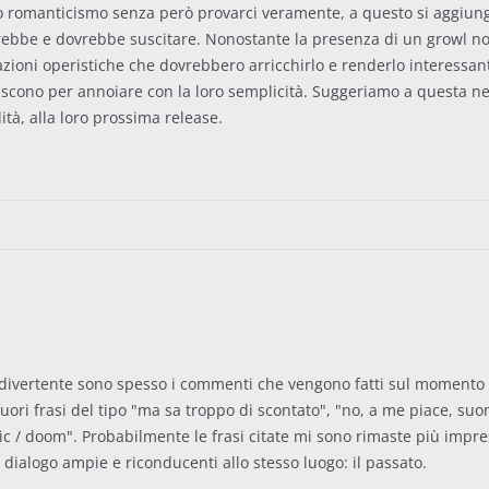
ico romanticismo senza però provarci veramente, a questo si aggiun
rebbe e dovrebbe suscitare. Nonostante la presenza di un growl notev
oni operistiche che dovrebbero arricchirlo e renderlo interessante
iscono per annoiare con la loro semplicità. Suggeriamo a questa n
tà, alla loro prossima release.
divertente sono spesso i commenti che vengono fatti sul momento e,
 fuori frasi del tipo "ma sa troppo di scontato", "no, a me piace, su
/ doom". Probabilmente le frasi citate mi sono rimaste più impress
dialogo ampie e riconducenti allo stesso luogo: il passato.