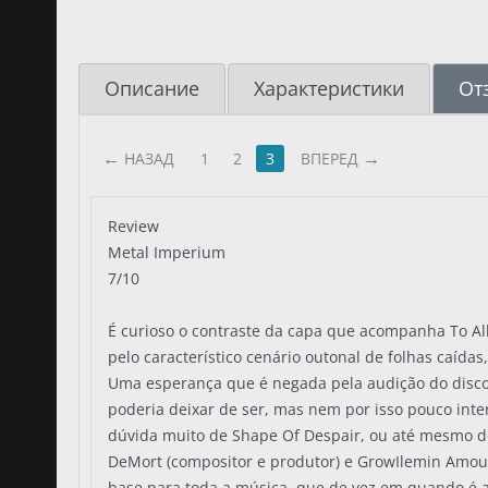
Описание
Характеристики
От
НАЗАД
1
2
3
ВПЕРЕД
Review
Metal Imperium
7/10
É curioso o contraste da capa que acompanha To All
pelo característico cenário outonal de folhas caída
Uma esperança que é negada pela audição do disco 
poderia deixar de ser, mas nem por isso pouco int
dúvida muito de Shape Of Despair, ou até mesmo do
DeMort (compositor e produtor) e GrowIlemin Amour
base para toda a música, que de vez em quando é 