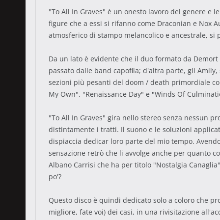
"To All In Graves" è un onesto lavoro del genere e l
figure che a essi si rifanno come Draconian e Nox A
atmosferico di stampo melancolico e ancestrale, si p
Da un lato è evidente che il duo formato da Demort
passato dalle band capofila; d'altra parte, gli Amil
sezioni più pesanti del doom / death primordiale con
My Own", "Renaissance Day" e "Winds Of Culminatio
"To All In Graves" gira nello stereo senza nessun 
distintamente i tratti. Il suono e le soluzioni appl
dispiaccia dedicar loro parte del mio tempo. Avendo 
sensazione retrò che li avvolge anche per quanto conc
Albano Carrisi che ha per titolo "Nostalgia Canaglia"
po'?
Questo disco è quindi dedicato solo a coloro che pr
migliore, fate voi) dei casi, in una rivisitazione all'