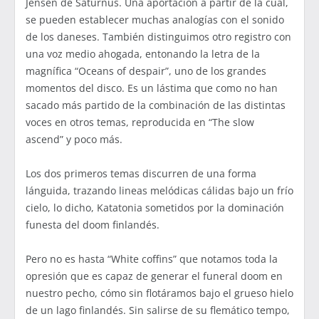
Jensen de Saturnus. Una aportación a partir de la cual,
se pueden establecer muchas analogías con el sonido
de los daneses. También distinguimos otro registro con
una voz medio ahogada, entonando la letra de la
magnífica “Oceans of despair”, uno de los grandes
momentos del disco. Es un lástima que como no han
sacado más partido de la combinación de las distintas
voces en otros temas, reproducida en “The slow
ascend” y poco más.
Los dos primeros temas discurren de una forma
lánguida, trazando lineas melódicas cálidas bajo un frío
cielo, lo dicho, Katatonia sometidos por la dominación
funesta del doom finlandés.
Pero no es hasta “White coffins” que notamos toda la
opresión que es capaz de generar el funeral doom en
nuestro pecho, cómo sin flotáramos bajo el grueso hielo
de un lago finlandés. Sin salirse de su flemático tempo,