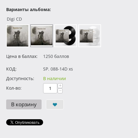
Варианты альбома:
Digi CD
Цена в баллах:
1250 баллов
КОД:
SP. 088-14D xs
Доступность:
В наличии
+
Кол-во:
−
В корзину