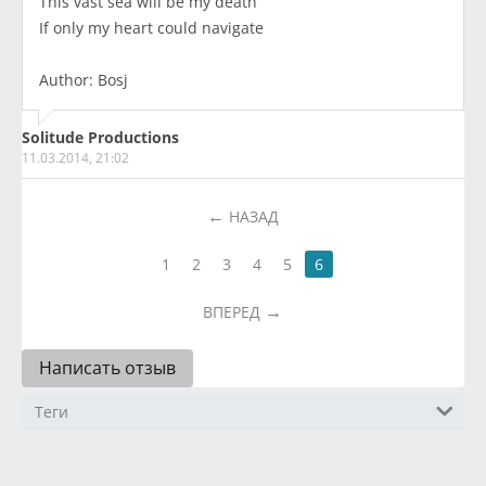
This vast sea will be my death
If only my heart could navigate
Author: Bosj
Solitude Productions
11.03.2014, 21:02
НАЗАД
1
2
3
4
5
6
ВПЕРЕД
Написать отзыв
Теги