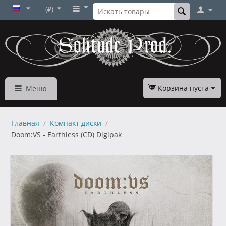
(₽)
Корзина пуста
Меню
Главная
/
Компакт диски
/
Doom:VS - Earthless (CD) Digipak