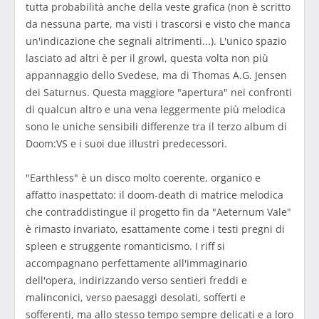
tutta probabilità anche della veste grafica (non è scritto
da nessuna parte, ma visti i trascorsi e visto che manca
un'indicazione che segnali altrimenti...). L'unico spazio
lasciato ad altri è per il growl, questa volta non più
appannaggio dello Svedese, ma di Thomas A.G. Jensen
dei Saturnus. Questa maggiore "apertura" nei confronti
di qualcun altro e una vena leggermente più melodica
sono le uniche sensibili differenze tra il terzo album di
Doom:VS e i suoi due illustri predecessori.
"Earthless" è un disco molto coerente, organico e
affatto inaspettato: il doom-death di matrice melodica
che contraddistingue il progetto fin da "Aeternum Vale"
è rimasto invariato, esattamente come i testi pregni di
spleen e struggente romanticismo. I riff si
accompagnano perfettamente all'immaginario
dell'opera, indirizzando verso sentieri freddi e
malinconici, verso paesaggi desolati, sofferti e
sofferenti, ma allo stesso tempo sempre delicati e a loro