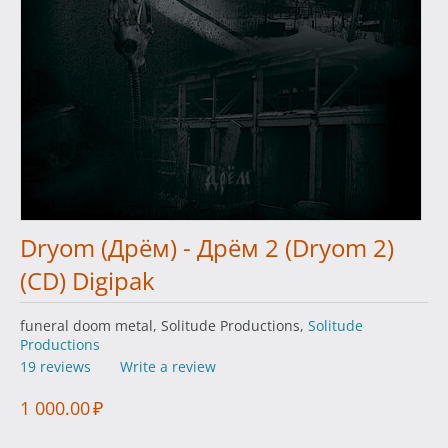
Dryom (Дрём) - Дрём 2 (Dryom 2)
(CD) Digipak
funeral doom metal, Solitude Productions,
Solitude
Productions
19 reviews
Write a review
1 000.00
₽