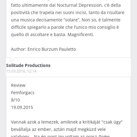
fatto ultimamente dai Nocturnal Depression, c’è della
positività che trapela nei suoni incisi, tanto da risultare
una musica decisamente “solare”. Non so, è talmente
difficile spiegarlo a parole che l’unico mio consiglio è
quello di ascoltare e basta. Magnificenti.
Author: Enrico Burzum Pauletto
Solitude Productions
15.03.2016, 12:14
Review
Femforgacs
8/10
19.09.2015
Vannak azok a lemezek, amiknek a kritikáját "csak úgy"
bevállalja az ember, aztán majd megküzd vele
valahogy... Na én pont így voltam az orosz Дрём