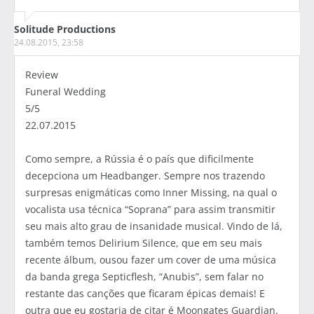
Solitude Productions
24.08.2015, 23:58
Review
Funeral Wedding
5/5
22.07.2015
Como sempre, a Rússia é o país que dificilmente
decepciona um Headbanger. Sempre nos trazendo
surpresas enigmáticas como Inner Missing, na qual o
vocalista usa técnica “Soprana” para assim transmitir
seu mais alto grau de insanidade musical. Vindo de lá,
também temos Delirium Silence, que em seu mais
recente álbum, ousou fazer um cover de uma música
da banda grega Septicflesh, “Anubis”, sem falar no
restante das canções que ficaram épicas demais! E
outra que eu gostaria de citar é Moongates Guardian.