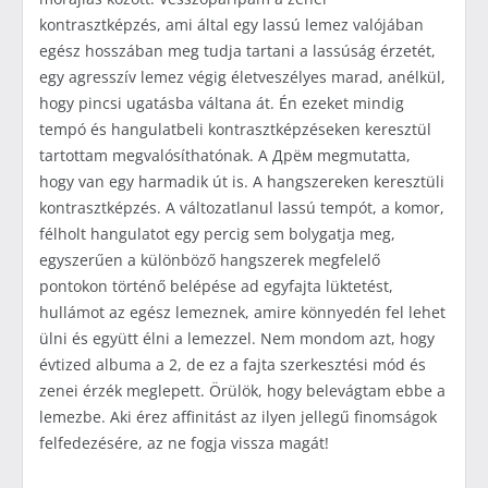
kontrasztképzés, ami által egy lassú lemez valójában
egész hosszában meg tudja tartani a lassúság érzetét,
egy agresszív lemez végig életveszélyes marad, anélkül,
hogy pincsi ugatásba váltana át. Én ezeket mindig
tempó és hangulatbeli kontrasztképzéseken keresztül
tartottam megvalósíthatónak. A Дрём megmutatta,
hogy van egy harmadik út is. A hangszereken keresztüli
kontrasztképzés. A változatlanul lassú tempót, a komor,
félholt hangulatot egy percig sem bolygatja meg,
egyszerűen a különböző hangszerek megfelelő
pontokon történő belépése ad egyfajta lüktetést,
hullámot az egész lemeznek, amire könnyedén fel lehet
ülni és együtt élni a lemezzel. Nem mondom azt, hogy
évtized albuma a 2, de ez a fajta szerkesztési mód és
zenei érzék meglepett. Örülök, hogy belevágtam ebbe a
lemezbe. Aki érez affinitást az ilyen jellegű finomságok
felfedezésére, az ne fogja vissza magát!