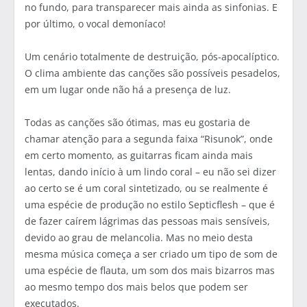
no fundo, para transparecer mais ainda as sinfonias. E
por último, o vocal demoníaco!
Um cenário totalmente de destruição, pós-apocalíptico.
O clima ambiente das canções são possíveis pesadelos,
em um lugar onde não há a presença de luz.
Todas as canções são ótimas, mas eu gostaria de
chamar atenção para a segunda faixa “Risunok”, onde
em certo momento, as guitarras ficam ainda mais
lentas, dando início à um lindo coral – eu não sei dizer
ao certo se é um coral sintetizado, ou se realmente é
uma espécie de produção no estilo Septicflesh – que é
de fazer caírem lágrimas das pessoas mais sensíveis,
devido ao grau de melancolia. Mas no meio desta
mesma música começa a ser criado um tipo de som de
uma espécie de flauta, um som dos mais bizarros mas
ao mesmo tempo dos mais belos que podem ser
executados.