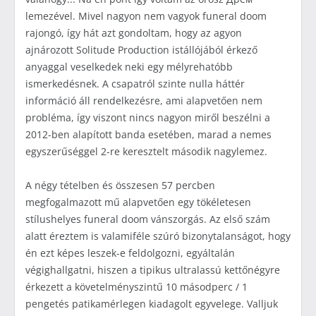
lemezével. Mivel nagyon nem vagyok funeral doom
rajongó, így hát azt gondoltam, hogy az agyon
ajnározott Solitude Production istállójából érkező
anyaggal veselkedek neki egy mélyrehatóbb
ismerkedésnek. A csapatról szinte nulla háttér
információ áll rendelkezésre, ami alapvetően nem
probléma, így viszont nincs nagyon miről beszélni a
2012-ben alapított banda esetében, marad a nemes
egyszerűséggel 2-re keresztelt második nagylemez.
A négy tételben és összesen 57 percben
megfogalmazott mű alapvetően egy tökéletesen
stílushelyes funeral doom vánszorgás. Az első szám
alatt éreztem is valamiféle szúró bizonytalanságot, hogy
én ezt képes leszek-e feldolgozni, egyáltalán
végighallgatni, hiszen a tipikus ultralassú kettőnégyre
érkezett a követelményszintű 10 másodperc / 1
pengetés patikamérlegen kiadagolt egyvelege. Valljuk