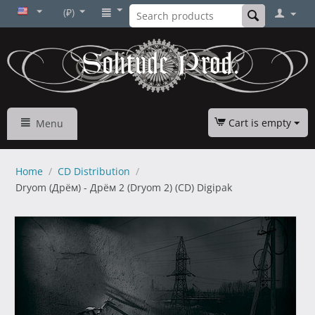
(₽)
Cart is empty
Menu
Home
/
CD Distribution
/
Dryom (Дрём) - Дрём 2 (Dryom 2) (CD) Digipak