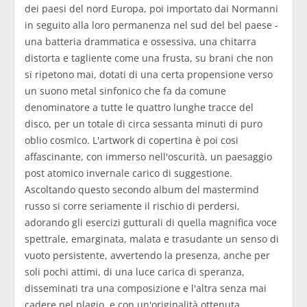
dei paesi del nord Europa, poi importato dai Normanni
in seguito alla loro permanenza nel sud del bel paese -
una batteria drammatica e ossessiva, una chitarra
distorta e tagliente come una frusta, su brani che non
si ripetono mai, dotati di una certa propensione verso
un suono metal sinfonico che fa da comune
denominatore a tutte le quattro lunghe tracce del
disco, per un totale di circa sessanta minuti di puro
oblio cosmico. L'artwork di copertina è poi cosi
affascinante, con immerso nell'oscurità, un paesaggio
post atomico invernale carico di suggestione.
Ascoltando questo secondo album del mastermind
russo si corre seriamente il rischio di perdersi,
adorando gli esercizi gutturali di quella magnifica voce
spettrale, emarginata, malata e trasudante un senso di
vuoto persistente, avvertendo la presenza, anche per
soli pochi attimi, di una luce carica di speranza,
disseminati tra una composizione e l'altra senza mai
cadere nel plagio, e con un'originalità ottenuta