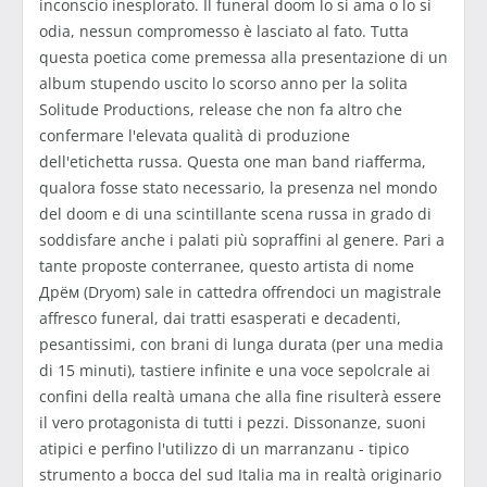
inconscio inesplorato. Il funeral doom lo si ama o lo si
odia, nessun compromesso è lasciato al fato. Tutta
questa poetica come premessa alla presentazione di un
album stupendo uscito lo scorso anno per la solita
Solitude Productions, release che non fa altro che
confermare l'elevata qualità di produzione
dell'etichetta russa. Questa one man band riafferma,
qualora fosse stato necessario, la presenza nel mondo
del doom e di una scintillante scena russa in grado di
soddisfare anche i palati più sopraffini al genere. Pari a
tante proposte conterranee, questo artista di nome
Дрём (Dryom) sale in cattedra offrendoci un magistrale
affresco funeral, dai tratti esasperati e decadenti,
pesantissimi, con brani di lunga durata (per una media
di 15 minuti), tastiere infinite e una voce sepolcrale ai
confini della realtà umana che alla fine risulterà essere
il vero protagonista di tutti i pezzi. Dissonanze, suoni
atipici e perfino l'utilizzo di un marranzanu - tipico
strumento a bocca del sud Italia ma in realtà originario