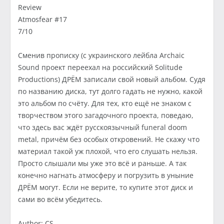
Review
Atmosfear #17
7/10
Сменив прописку (с украинского лейбла Archaic
Sound проект переехал на российский Solitude
Productions) ДРЁМ записали свой новый альбом. Судя
по названию диска, тут долго гадать не нужно, какой
это альбом по счёту. Для тех, кто ещё не знаком с
творчеством этого загадочного проекта, поведаю,
что здесь вас ждёт русскоязычный funeral doom
metal, причём без особых откровений. Не скажу что
материал такой уж плохой, что его слушать нельзя.
Просто слышали мы уже это всё и раньше. А так
конечно нагнать атмосферу и погрузить в уныние
ДРЁМ могут. Если не верите, то купите этот диск и
сами во всём убедитесь.
Author: CS