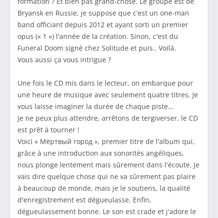
formation ? Et bien pas grand-chose. Le groupe est de
Bryansk en Russie, je suppose que c'est un one-man
band officiant depuis 2012 et ayant sorti un premier
opus (« 1 ») l'année de la création. Sinon, c'est du
Funeral Doom signé chez Solitude et puis.. Voilà.
Vous aussi ça vous intrigue ?
Une fois le CD mis dans le lecteur, on embarque pour
une heure de musique avec seulement quatre titres. Je
vous laisse imaginer la durée de chaque piste...
Je ne peux plus attendre, arrêtons de tergiverser, le CD
est prêt à tourner !
Voici « Мёртвый город », premier titre de l'album qui,
grâce à une introduction aux sonorités angéliques,
nous plonge lentement mais sûrement dans l'écoute. Je
vais dire quelque chose qui ne va sûrement pas plaire
à beaucoup de monde, mais je le soutiens, la qualité
d'enregistrement est dégueulasse. Enfin,
dégueulassement bonne. Le son est crade et j'adore le