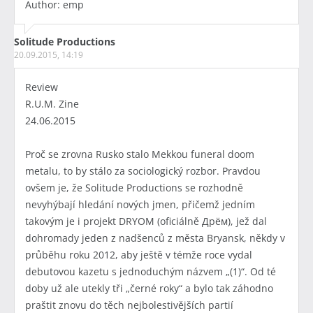
Author: emp
Solitude Productions
20.09.2015, 14:19
Review
R.U.M. Zine
24.06.2015
Proč se zrovna Rusko stalo Mekkou funeral doom
metalu, to by stálo za sociologický rozbor. Pravdou
ovšem je, že Solitude Productions se rozhodně
nevyhýbají hledání nových jmen, přičemž jedním
takovým je i projekt DRYOM (oficiálně Дрём), jež dal
dohromady jeden z nadšenců z města Bryansk, někdy v
průběhu roku 2012, aby ještě v témže roce vydal
debutovou kazetu s jednoduchým názvem „(1)“. Od té
doby už ale utekly tři „černé roky“ a bylo tak záhodno
praštit znovu do těch nejbolestivějších partií