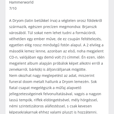
Hammerworld
7/10
A Dryom (latin betűkkel írva) a végtelen orosz földekről
származik, egészen precízen megmondva: Brjanszk
városából. Túl sokat nem lehet tudni a formációról,
vélhetően egy ember műve, de ez csupán feltételezés,
egyetlen elég rossz minőségű fotón alapul. A 2 elvileg a
második lemez lenne, azonban az első, noha megjelent
CD-n, valójában egy demó volt (1) címmel. Én ezen, idén
megjelent album alapján próbálok képet alkotni erről a
zenekarról, bárki(k) is álljon/álljanak mögötte.
Nem okozhat nagy meglepetést az adat, miszerint
funeral doom metalt hallunk a Dryom lemezén. Sok
fiatal csapat megelégszik a műfaj alapvető
jellegzetességeinek felvonultatásával, vagyis a nagyon
lassú tempók, riffek eldöngetésével, mély hörgéssel,
némi szintetizátoros aláfestéssel, s csak kevesen
képesek/akarnak ehhez valami pluszt is hozzátenni.