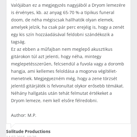
Valójában ez a megjegyzés nagyjából a Dryom lemezére
is érvényes, kb. az anyag 65-70 %-a tipikus funeral
doom, de néha mégiscsak hallhatók olyan elemek,
amelyek jelzik, ha csak pár perc erejéig is, hogy a zenét
egy kis szín hozzáadásával feldobni szándékozik a
tagság.
Ez az ebben a műfajban nem meglepő akusztikus
gitárokon túl azt jelenti, hogy néha, mintegy
meglepetésszerűen, felcsendül a fuvola vagy a doromb
hangja, ami kellemes feloldása a mogorva végítélet-
menetnek. Megjegyezném még, hogy a zene törzsét
jelentő gitárjáték is felvonultat olykor erősebb témákat.
Néhány hallgatás után tehát felmutat értékeket a
Dryom lemeze, nem kell elsőre félredobni.
Author: M.P.
Solitude Productions