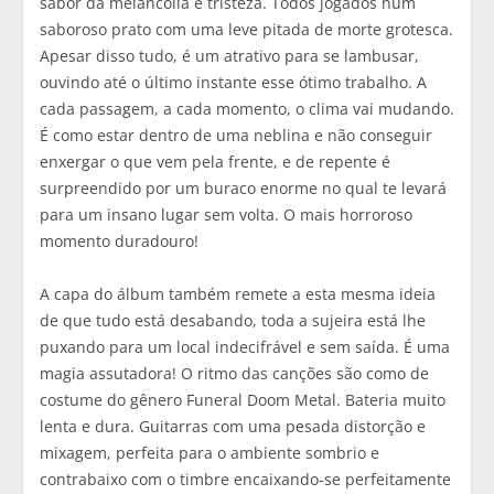
sabor da melancolia e tristeza. Todos jogados num
saboroso prato com uma leve pitada de morte grotesca.
Apesar disso tudo, é um atrativo para se lambusar,
ouvindo até o último instante esse ótimo trabalho. A
cada passagem, a cada momento, o clima vai mudando.
É como estar dentro de uma neblina e não conseguir
enxergar o que vem pela frente, e de repente é
surpreendido por um buraco enorme no qual te levará
para um insano lugar sem volta. O mais horroroso
momento duradouro!
A capa do álbum também remete a esta mesma ideia
de que tudo está desabando, toda a sujeira está lhe
puxando para um local indecifrável e sem saída. É uma
magia assutadora! O ritmo das canções são como de
costume do gênero Funeral Doom Metal. Bateria muito
lenta e dura. Guitarras com uma pesada distorção e
mixagem, perfeita para o ambiente sombrio e
contrabaixo com o timbre encaixando-se perfeitamente