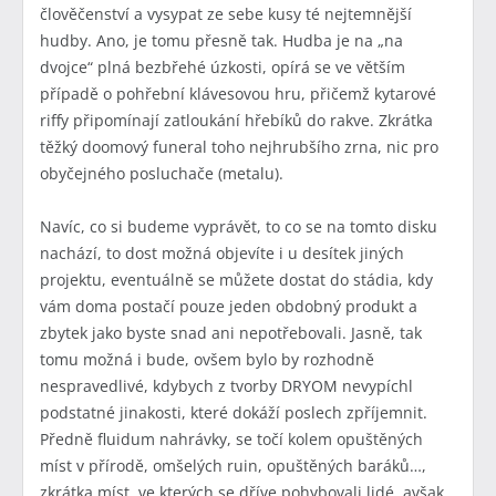
člověčenství a vysypat ze sebe kusy té nejtemnější
hudby. Ano, je tomu přesně tak. Hudba je na „na
dvojce“ plná bezbřehé úzkosti, opírá se ve větším
případě o pohřební klávesovou hru, přičemž kytarové
riffy připomínají zatloukání hřebíků do rakve. Zkrátka
těžký doomový funeral toho nejhrubšího zrna, nic pro
obyčejného posluchače (metalu).
Navíc, co si budeme vyprávět, to co se na tomto disku
nachází, to dost možná objevíte i u desítek jiných
projektu, eventuálně se můžete dostat do stádia, kdy
vám doma postačí pouze jeden obdobný produkt a
zbytek jako byste snad ani nepotřebovali. Jasně, tak
tomu možná i bude, ovšem bylo by rozhodně
nespravedlivé, kdybych z tvorby DRYOM nevypíchl
podstatné jinakosti, které dokáží poslech zpříjemnit.
Předně fluidum nahrávky, se točí kolem opuštěných
míst v přírodě, omšelých ruin, opuštěných baráků…,
zkrátka míst, ve kterých se dříve pohybovali lidé, avšak