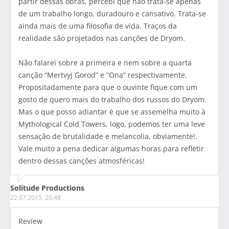
partir dessas obras, percebi que não trata-se apenas
de um trabalho longo, duradouro e cansativo. Trata-se
ainda mais de uma filosofia de vida. Traços da
realidade são projetados nas canções de Dryom.
Não falarei sobre a primeira e nem sobre a quarta
canção “Mertvyj Gorod” e “Ona” respectivamente.
Propositadamente para que o ouvinte fique com um
gosto de quero mais do trabalho dos russos do Dryom.
Mas o que posso adiantar é que se assemelha muito à
Mythological Cold Towers, logo, podemos ter uma leve
sensação de brutalidade e melancolia, obviamente!.
Vale muito a pena dedicar algumas horas para refletir
dentro dessas canções atmosféricas!
Solitude Productions
22.07.2015, 20:48
Review