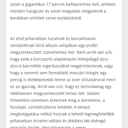
aztán a gigantikus 17 perces befejezéshez kell, amiben
minden hangszer és zenei megoldás megjelenik a
korábban említett zenei eszköztárból.
Az első pillanatban tucatnak és borzalmasan
vontatottnak tűnő album valójában egy profin
megszerkesztett zsánerlemez lett. Nem arról van szó,
hogy ezek a borzasztó alaptempón hömpölygő dzsi-
dzsi-k bármiféle ingerküszöböt megérintenének, vagy
hogy a semmit sem formálódó mocsári hörgés egy
percig is életképesebb lenne az ezer stílustársnál mert
ez az igazság. Arról van szó, hogy ez technikailag egy
tökéletesen megszerkesztett lemez lett. Valami
hihetetlen ütemben érkeznek meg a dorombos, a
furulyás, szintetizátoros betétek. A tempó
megbolygatása nélkül hoznak a lehető legmegfelelőbb
pillanatban érzelmi váltást és átkötést két dohogó
morajlás között. Vesszőparipám a zenei