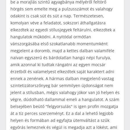
be a morajlás szintű agyagbánya mélyéről feltörő
hörgés sem emelte meg a pulzusszámot és valahogy
odakint is csak süt és süt a nap. Természetesen,
komolyan véve a feladatot, sokszori áthallgatásra
elkezdtek az egyedi stílusjegyek feltárulni, elkezdtek a
hangulatok működni. A nyitódal ormótlan
vánszorgásába első szokatlanabb momentumként
megjelent a doromb, majd a kettes dalban valamiféle
naívan egyszerű és bárdolatlan hangú népi furulya,
amik azonnal ki tudtak rángatni az egyen mocsár
érzetből és valamelyest elkezdtek saját karaktert adni
ennek a zenének. A hármas dalban megjelenő vastag
szintetizátorszőnyeg bár semmilyen újdonságot nem
jelent a stílusban, mégis valahogy jókor van jó helyen és
végre, dúdolható dallammal emeli a hangulatot. A szám
belsejében beütő "felgyorsulás" is igen profin mozgatja
át a tíz perces szerzeményt. Ez a dal a lehető legjobb
helyen és formában ad egyfajta ütemváltást a szűk
egyórás lemeznek és végül is megadja azt a lökést, ami