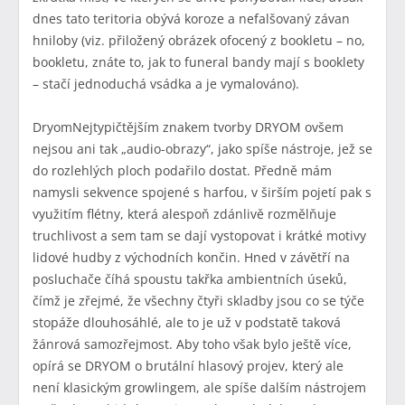
dnes tato teritoria obývá koroze a nefalšovaný závan
hniloby (viz. přiložený obrázek ofocený z bookletu – no,
bookletu, znáte to, jak to funeral bandy mají s booklety
– stačí jednoduchá vsádka a je vymalováno).
DryomNejtypičtějším znakem tvorby DRYOM ovšem
nejsou ani tak „audio-obrazy“, jako spíše nástroje, jež se
do rozlehlých ploch podařilo dostat. Předně mám
namysli sekvence spojené s harfou, v širším pojetí pak s
využitím flétny, která alespoň zdánlivě rozmělňuje
truchlivost a sem tam se dají vystopovat i krátké motivy
lidové hudby z východních končin. Hned v závětří na
posluchače číhá spoustu takřka ambientních úseků,
čímž je zřejmé, že všechny čtyři skladby jsou co se týče
stopáže dlouhosáhlé, ale to je už v podstatě taková
žánrová samozřejmost. Aby toho však bylo ještě více,
opírá se DRYOM o brutální hlasový projev, který ale
není klasickým growlingem, ale spíše dalším nástrojem