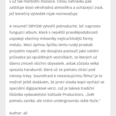
v už tak morbidní mozaice. Celou nahrávku pak
zaštiťuje dosti věrohodná atmosféra a ucházející zvuk,
jež konečný výsledek nijak neznevažuje.
A resumé? DRYOM vytvořil jednoduché, leč naprosto
fungující album, které s největší pravděpodobností
uspokojí všechny milovníky nejtruchlivější formy
metalu. Mezi úplnou špičku tento ruský produkt
prozatím nepatří, ale dozajista poslouží jako solidní
průvodce po opuštěných vesničkách, ze kterých už
dávno zmizeli všichni obyvatelé, avšak zůstala velká
spousta haraburdí, která už se pomalu ztrácí pod
nánosy trávy. Soundtrack k neexistujícímu filmu? Je to
možné! Ještě dodávám, že první stovka kopií vychází ve
speciální digipackové verzi, což je taková tradiční
libůstka vydavatelství Solitude Productions. „Svět
pomalu zaniká, ale srdce undergroundu stále tluče.“
Author: all