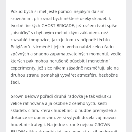
Pokud bych si měl ještě pomoci nějakým dalším
srovnáním, přirovnal bych některé úseky skladeb k
tvorbě finských GHOST BRIGADE, jež ovšem tvoří spíše
„písničky“ s chytlavým melodickým základem, než
rozsáhlé kompozice, jako je tomu v případě těchto
Belgičanů. Nicméně i jejich tvorba nabízí celou řadu
zpěvných a snadno zapamatovatelných momentů, vedle
kterých pak mohou nerušeně působit i monotónní
experimenty, jež sice nikam zásadně nesměřují, ale na
druhou stranu pomáhají vytvářet atmosféru bezbožné
šedi.
Grown BelowV pořadí druhá řadovka je tak vskutku
velice rafinovaná a já osobně z celého výčtu šesti
skladeb, cítím, kterak hudebníci o hudbě přemýšleli a
dokonce se domnívám, že si vytyčili docela zajímavou
hudební strategii. Na jedné straně nejsou GROWN
BELOW nikterak podbíziví, nekladou si za cíl podmanit