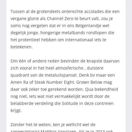
Tussen al de grotendeels onterechte accolades die een
vergane glorie als Channel Zero te beurt valt, zou je
soms nog vergeten dat er in ons Belgenlandje wel
degelijk jonge, hongerige metalbands rondlopen die
het protentieel hebben om internationaal iets te
betekenen.
Om één of andere reden bevinden de knapste daarvan
zich vooral in het heel atmosferische , duistere
quadrant van de metaluitspansel. Denk bv maar een
Amen Ra of Steak Number Eight. Grown Below mag
daar ook zeker toe gerekend worden. Qua bekendheid
nog niet, iets wat niet vermakkelijkt wordt door de
belabberde verdeling die Solitude in deze contreien
krijgt.
Zonder het te weten, ken je wellicht wel de
zanger/gitarist Matthijs Vanstaen. Als je in 2013 ook