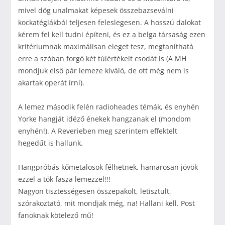
mivel dög unalmakat képesek összebazseválni
kockatéglákból teljesen feleslegesen. A hosszú dalokat
kérem fel kell tudni építeni, és ez a belga társaság ezen
kritériumnak maximálisan eleget tesz, megtaníthatá
erre a szóban forgó két túlértékelt csodát is (A MH
mondjuk első pár lemeze kiváló, de ott még nem is
akartak operát írni).
A lemez második felén radioheades témák, és enyhén
Yorke hangját idéző énekek hangzanak el (mondom
enyhén!). A Reverieben meg szerintem effektelt
hegedűt is hallunk.
Hangpróbás kőmetalosok félhetnek, hamarosan jövök
ezzel a tök fasza lemezzel!!!
Nagyon tisztességesen összepakolt, letisztult,
szórakoztató, mit mondjak még, na! Hallani kell. Post
fanoknak kötelező mű!