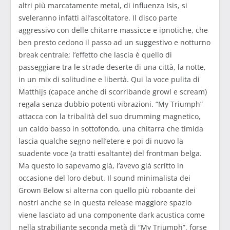
altri più marcatamente metal, di influenza Isis, si
sveleranno infatti all’ascoltatore. Il disco parte
aggressivo con delle chitarre massicce e ipnotiche, che
ben presto cedono il passo ad un suggestivo e notturno
break centrale; l’effetto che lascia è quello di
passeggiare tra le strade deserte di una città, la notte,
in un mix di solitudine e libertà. Qui la voce pulita di
Matthijs (capace anche di scorribande growl e scream)
regala senza dubbio potenti vibrazioni. “My Triumph”
attacca con la tribalità del suo drumming magnetico,
un caldo basso in sottofondo, una chitarra che timida
lascia qualche segno nell’etere e poi di nuovo la
suadente voce (a tratti esaltante) del frontman belga.
Ma questo lo sapevamo già, l’avevo già scritto in
occasione del loro debut. Il sound minimalista dei
Grown Below si alterna con quello più roboante dei
nostri anche se in questa release maggiore spazio
viene lasciato ad una componente dark acustica come
nella strabiliante seconda metà di “My Triumph”, forse