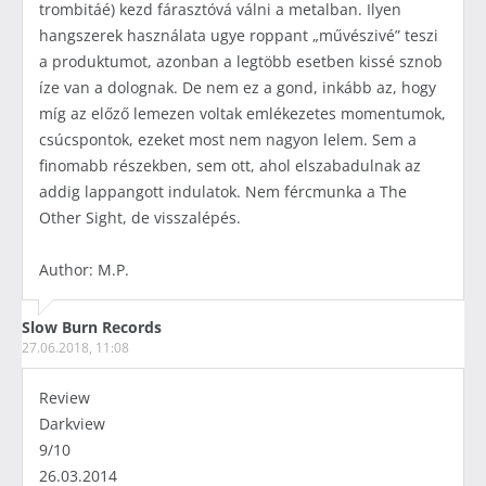
trombitáé) kezd fárasztóvá válni a metalban. Ilyen
hangszerek használata ugye roppant „művészivé” teszi
a produktumot, azonban a legtöbb esetben kissé sznob
íze van a dolognak. De nem ez a gond, inkább az, hogy
míg az előző lemezen voltak emlékezetes momentumok,
csúcspontok, ezeket most nem nagyon lelem. Sem a
finomabb részekben, sem ott, ahol elszabadulnak az
addig lappangott indulatok. Nem fércmunka a The
Other Sight, de visszalépés.
Author: M.P.
Slow Burn Records
27.06.2018, 11:08
Review
Darkview
9/10
26.03.2014