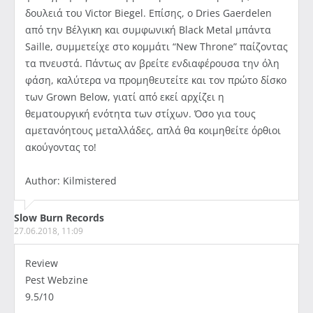
δουλειά του Victor Biegel. Επίσης, ο Dries Gaerdelen
από την Βέλγικη και συμφωνική Black Metal μπάντα
Saille, συμμετείχε στο κομμάτι “New Throne” παίζοντας
τα πνευστά. Πάντως αν βρείτε ενδιαφέρουσα την όλη
φάση, καλύτερα να προμηθευτείτε και τον πρώτο δίσκο
των Grown Below, γιατί από εκεί αρχίζει η
θεματουργική ενότητα των στίχων. Όσο για τους
αμετανόητους μεταλλάδες, απλά θα κοιμηθείτε όρθιοι
ακούγοντας το!
Author: Kilmistered
Slow Burn Records
27.06.2018, 11:09
Review
Pest Webzine
9.5/10