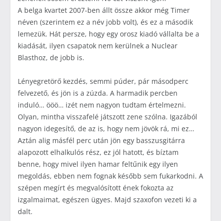
A belga kvartet 2007-ben állt össze akkor még Timer
néven (szerintem ez a név jobb volt), és ez a második
lemezük. Hát persze, hogy egy orosz kiadó vállalta be a
kiadását, ilyen csapatok nem kerülnek a Nuclear
Blasthoz, de jobb is.
Lényegretörő kezdés, semmi púder, pár másodperc
felvezető, és jön is a zúzda. A harmadik percben
induló… ööö… izét nem nagyon tudtam értelmezni.
Olyan, mintha visszafelé játszott zene szólna. Igazából
nagyon idegesítő, de az is, hogy nem jövök rá, mi ez…
Aztán alig másfél perc után jön egy basszusgitárra
alapozott elhalkulós rész, ez jól hatott, és bíztam
benne, hogy mivel ilyen hamar feltűnik egy ilyen
megoldás, ebben nem fognak később sem fukarkodni. A
szépen megírt és megvalósított ének fokozta az
izgalmaimat, egészen ügyes. Majd szaxofon vezeti ki a
dalt.