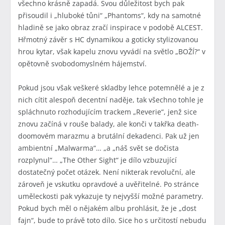
všechno krásně zapadá. Svou důležitost bych pak
přisoudil i „hluboké tůni“ „Phantoms“, kdy na samotné
hladině se jako obraz zračí inspirace v podobě ALCEST.
Hřmotný závěr s HC dynamikou a goticky stylizovanou
hrou kytar, však kapelu znovu vyvádí na světlo „BOŽÍ?“ v
opětovně svobodomyslném hájemství.
Pokud jsou však veškeré skladby lehce potemnělé a je z
nich cítit alespoň decentní naděje, tak všechno tohle je
spláchnuto rozhodujícím trackem „Reverie“, jenž sice
znovu začíná v rouše balady, ale konči v takřka death-
doomovém marazmu a brutální dekadenci. Pak už jen
ambientní „Malwarma“… „a „náš svět se dočista
rozplynul“… „The Other Sight“ je dílo vzbuzující
dostatečný počet otázek. Není nikterak revoluční, ale
zároveň je vskutku opravdové a uvěřitelné. Po stránce
uměleckosti pak vykazuje ty nejvyšší možné parametry.
Pokud bych měl o nějakém albu prohlásit, že je „dost
fajn“, bude to právě toto dílo. Sice ho s určitostí nebudu