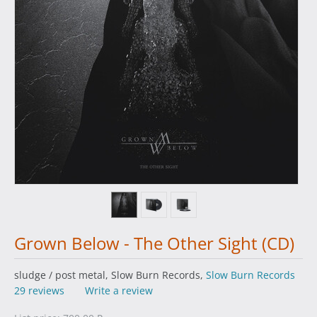
Grown Below - The Other Sight (CD)
sludge / post metal, Slow Burn Records,
Slow Burn Records
29 reviews
Write a review