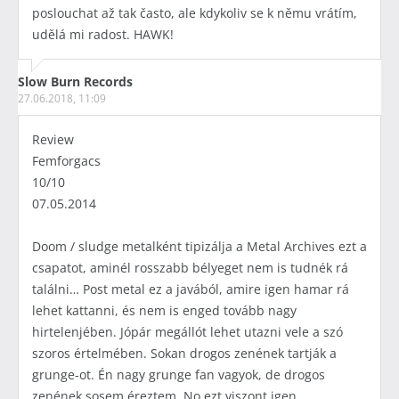
poslouchat až tak často, ale kdykoliv se k němu vrátím,
udělá mi radost. HAWK!
Slow Burn Records
27.06.2018, 11:09
Review
Femforgacs
10/10
07.05.2014
Doom / sludge metalként tipizálja a Metal Archives ezt a
csapatot, aminél rosszabb bélyeget nem is tudnék rá
találni… Post metal ez a javából, amire igen hamar rá
lehet kattanni, és nem is enged tovább nagy
hirtelenjében. Jópár megállót lehet utazni vele a szó
szoros értelmében. Sokan drogos zenének tartják a
grunge-ot. Én nagy grunge fan vagyok, de drogos
zenének sosem éreztem. No ezt viszont igen.