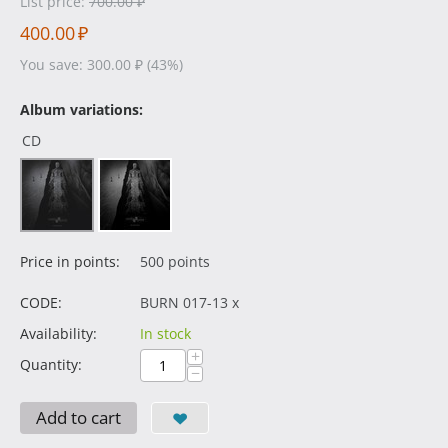
List price:
700.00
₽
400.00
₽
You save:
300.00
₽
(
43
%)
Album variations:
CD
Price in points:
500 points
CODE:
BURN 017-13 x
Availability:
In stock
+
Quantity:
−
Add to cart