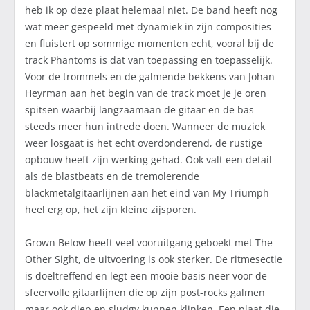
heb ik op deze plaat helemaal niet. De band heeft nog
wat meer gespeeld met dynamiek in zijn composities
en fluistert op sommige momenten echt, vooral bij de
track Phantoms is dat van toepassing en toepasselijk.
Voor de trommels en de galmende bekkens van Johan
Heyrman aan het begin van de track moet je je oren
spitsen waarbij langzaamaan de gitaar en de bas
steeds meer hun intrede doen. Wanneer de muziek
weer losgaat is het echt overdonderend, de rustige
opbouw heeft zijn werking gehad. Ook valt een detail
als de blastbeats en de tremolerende
blackmetalgitaarlijnen aan het eind van My Triumph
heel erg op, het zijn kleine zijsporen.
Grown Below heeft veel vooruitgang geboekt met The
Other Sight, de uitvoering is ook sterker. De ritmesectie
is doeltreffend en legt een mooie basis neer voor de
sfeervolle gitaarlijnen die op zijn post-rocks galmen
maar ook diep en sludgy kunnen klinken. Een plaat die