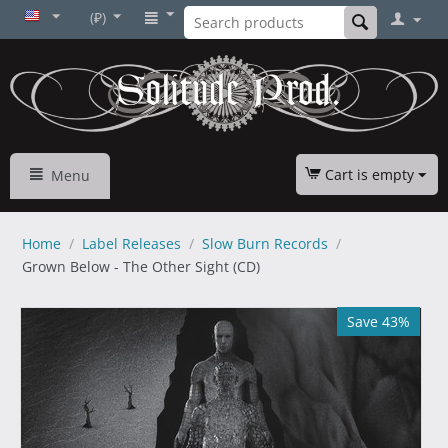
(₽)
Cart is empty
Menu
Home
/
Label Releases
/
Slow Burn Records
/
Grown Below - The Other Sight (CD)
Save 43%