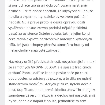
si posluchače „na první dobrou“, ovšem na straně
druhé si určitě dobře spočítali, že kdyby vsadili pouze
na sílu a experimenty, daleko by ve svém počínání
nedošli. Nu a právě proto je deska opravdu dosti
vyvážená a pokud zrovna probíhá nějaká poklidná
pasáž za asistence čistého vokálu, tak na jejím konci
čeká řádná exploze hardcoreově laděných kytarových
riffů, jež jsou schopny přenést atmosféru hudby od
melancholie k naprosté zuřivosti.
Navzdory určité předvídatelnosti, nevycházející ani tak
ze samotných GROWN BELOW, ale spíše z tradičních
atributů žánru, daří se kapele posluchače po celou
dobu poslechu udržovat v pozoru, a to díky ne úplně
standartním motivům, kterých je tu ke slyšení docela
dost. Kupříkladu hned první skladba „New Throne“ je v
samotném závěru finalizována dechovými nástroji, aniž
by se jednalo o nápad z nouze, jednoduše to sem