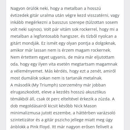
Nagyon örülök neki, hogy a metalban a hosszú
évtizedek gitár uralma után végre kezd visszatérni, vagy
inkább megérkezni a basszus szerepe (túlzottan sosem
volt neki sajnos). Volt pár vitám sok rockerrel, hogy mi a
metalban a legfontosabb hangszer, és tízből nyolcan a
gitárt mondják. Ez ismét egy olyan pontja a dolgoknak,
amikor már lassan nem is érzem magam rockernek.
Nem értettem egyet ugyanis, de mára már eljutottam
oda, hogy egy ilyen vita esetén megtartsam magamnak
a véleményemet. Más kérdés, hogy ezt a zenét, amiről
most dumálok sokan nem is tartanák metalnak.
A második (My Triumph) szerzemény már jobban
elrugaszkodott, eleve a kezdés hosszú akusztikus
témákból áll, csak öt perc elteltével érkezik a zúzda. A
dob megoldásairól kicsit később Nick Mason
minimalizmusa jutott eszembe, a háttérben varázsoló
szintetizátor és a gitár pszicho jellege miatt meg úgy
ánblokk a Pink Floyd. Itt már nagyon erősen felívelt a