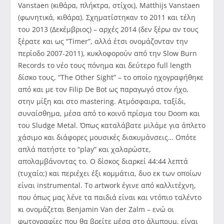
Vanstaen (κιθάρα, πλήκτρα, στίχοι), Matthijs Vanstaen
(φωνητικά, κιθάρα). Σχηματίστηκαν το 2011 και τέλη
του 2013 (Δεκέμβριος) – αρχές 2014 (δεν ξέρω αν τους
ξέρατε και ως “Timer”, αλλά έτσι ονομάζονταν την
περίοδο 2007-2011), κυκλοφορούν από την Slow Burn
Records το νέο τους πόνημα και δεύτερο full length
δίσκο τους, “The Other Sight” – το οποίο ηχογραφήθηκε
από και με τον Filip De Bot ως παραγωγό στον ήχο,
στην μίξη και στο mastering. Ατμόσφαιρα, ταξίδι,
συναίσθημα, μέσα από το κοινό πρίσμα του Doom και
του Sludge Metal. Όπως καταλάβατε μιλάμε για άπλετο
χάσιμο και διάφορες μουσικές διακυμάνσεις… Οπότε
απλά πατήστε το “play” και χαλαρώστε,
απολαμβάνοντας το. Ο δίσκος διαρκεί 44:44 λεπτά
(τυχαίο;) και περιέχει έξι κομμάτια, δυο εκ των οποίων
είναι instrumental. Τo artwork έγινε από καλλιτέχνη,
που όπως μας λένε τα παιδιά είναι και ντόπιο ταλέντο
κι ονομάζεται Benjamin Van der Zalm – ενώ οι
φωτογραφίες που θα βρείτε μέσα στο άλμπουμ, είναι