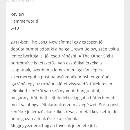
27.06.2018, 11:08
Review
Hammerworld
6/10
2011-ben The Long Now címmel egy egészen jó
debütalbumot adott ki a belga Grown Below, szép volt a
lemez borítója is, jól esett ránézni. A The Other Sight
borítóműve is tetszetős, van esztétikai érzéke a
csapatnak, azonban a lemez nem igazán képes
kikecmeregni a post hatású zenék óriási tengeréből.
Igazából egy az urbánus létet visszaadó, tökéletesen
jelenkori zenéről van szó nyomott hangulattal,
megannyi bút, bajt sejtető lelkivilággal a háttérben, de
most valahogy céltalannak érzem az egészet. Sok a post
zenékre jellemző akusztikus rész, a metal kevesebb, de
nem igazán állnak össze a számok.
Megjegyezném, hogy a fúvósok jelenléte (itt a