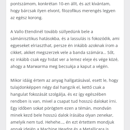
pontszámom, konkrétan 10-en állt, és azt kívántam,
hogy bárcsak ilyen elvont, filozofikus merengés legyen
az egész korong.
A Vallo Etendinél tovább süllyedünk bele a
sámánisztikus hatásokba, és a lassulás is fokozódik, ami
egyeseket elriaszthat, persze én inkább azoknak írom a
cikket, akiket megszerzek vele a banda számára… Sőt,
ez inkább csak egy hidat ver a lemez eleje és vége közé,
ahogy a Marwarma meg becsukja a kaput a végén.
Mikor idáig értem az anyag hallgatásával, esett le, hogy
tulajdonképpen négy dal hangzik el, kettő csak a
hangulat fokozását szolgálja, és ez így egészében
rendben is van, mivel a csapat tud hosszú dalokat írni.
Egy időben sokat pörögtem ezen a témán, mondván
minek kezd bele hosszú dalok írásába olyan zenekar,
amelyik nem tud. Hehehe…, én ezt értettem mondjuk
annak idején a Machine Headre és a Metallicara is,