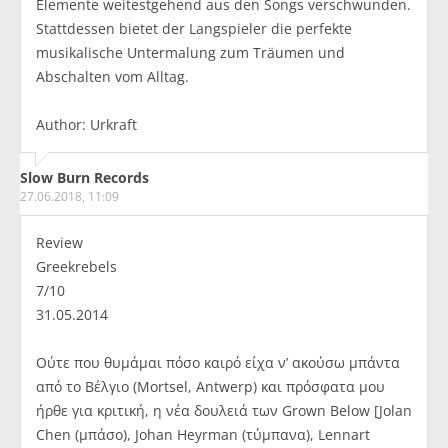
Elemente weitestgehend aus den Songs verschwunden.
Stattdessen bietet der Langspieler die perfekte
musikalische Untermalung zum Träumen und
Abschalten vom Alltag.
Author: Urkraft
Slow Burn Records
27.06.2018, 11:09
Review
Greekrebels
7/10
31.05.2014
Ούτε που θυμάμαι πόσο καιρό είχα ν’ ακούσω μπάντα
από το Βέλγιο (Mortsel, Antwerp) και πρόσφατα μου
ήρθε για κριτική, η νέα δουλειά των Grown Below [Jolan
Chen (μπάσο), Johan Heyrman (τύμπανα), Lennart