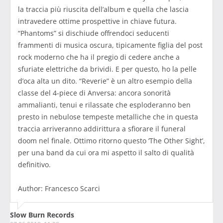
la traccia più riuscita dell’album e quella che lascia
intravedere ottime prospettive in chiave futura.
“Phantoms” si dischiude offrendoci seducenti
frammenti di musica oscura, tipicamente figlia del post
rock moderno che ha il pregio di cedere anche a
sfuriate elettriche da brividi. E per questo, ho la pelle
d’oca alta un dito. “Reverie” è un altro esempio della
classe del 4-piece di Anversa: ancora sonorità
ammalianti, tenui e rilassate che esploderanno ben
presto in nebulose tempeste metalliche che in questa
traccia arriveranno addirittura a sfiorare il funeral
doom nel finale. Ottimo ritorno questo ‘The Other Sight’,
per una band da cui ora mi aspetto il salto di qualità
definitivo.
Author: Francesco Scarci
Slow Burn Records