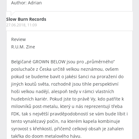
Author: Adrian
Slow Burn Records
27.06.2018, 11:09
Review
R.U.M. Zine
Belgičané GROWN BELOW jsou pro „průměrného“
posluchače z Česka určitě velkou neznámou, ovšem
pokud se budeme bavit o jakési šanci na proražení do
jiných koutů světa, rozhodně jsou tihle perspektivní
hoši velkou nadějí, alespoň tedy v rámci vlastních
hudebních kariér. Pokud jste to právě Vy, kdo patříte k
milovníků post-metalu, který u nás reprezentují třeba
FDK, tak s největší pravděpodobností se vám bude líbit i
tento vynalézavý počin, na kterém kapela kombinuje
syrovost s křehkostí, přičemž celkový obsah je zahalen
takřka do doom metalového hávu.