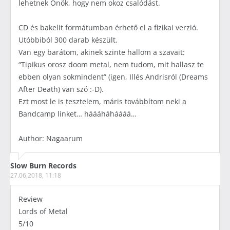
lehetnek Önök, hogy nem okoz csalódást.
CD és bakelit formátumban érhető el a fizikai verzió.
Utóbbiból 300 darab készült.
Van egy barátom, akinek szinte hallom a szavait:
“Tipikus orosz doom metal, nem tudom, mit hallasz te
ebben olyan sokmindent” (igen, Illés Andrisról (Dreams
After Death) van szó :-D).
Ezt most le is tesztelem, máris továbbítom neki a
Bandcamp linket… háááháháááá…
Author: Nagaarum
Slow Burn Records
27.06.2018, 11:18
Review
Lords of Metal
5/10