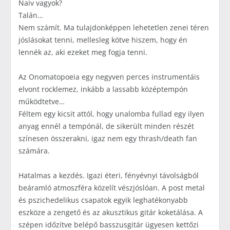
Naiv vagyok?
Talán…
Nem számít. Ma tulajdonképpen lehetetlen zenei téren
jóslásokat tenni, mellesleg kötve hiszem, hogy én
lennék az, aki ezeket meg fogja tenni.
Az Onomatopoeia egy negyven perces instrumentáis
elvont rocklemez, inkább a lassabb középtempón
működtetve…
Féltem egy kicsit attól, hogy unalomba fullad egy ilyen
anyag ennél a tempónál, de sikerült minden részét
színesen összerakni, igaz nem egy thrash/death fan
számára.
Hatalmas a kezdés. Igazi éteri, fényévnyi távolságból
beáramló atmoszféra közelít vészjóslóan. A post metal
és pszichedelikus csapatok egyik leghatékonyabb
eszköze a zengető és az akusztikus gitár koketálása. A
szépen időzítve belépő basszusgitár ügyesen kettőzi