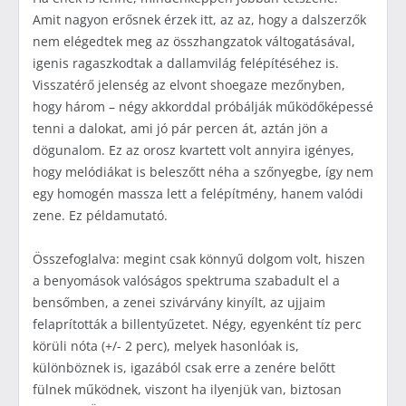
Amit nagyon erősnek érzek itt, az az, hogy a dalszerzők
nem elégedtek meg az összhangzatok váltogatásával,
igenis ragaszkodtak a dallamvilág felépítéséhez is.
Visszatérő jelenség az elvont shoegaze mezőnyben,
hogy három – négy akkorddal próbálják működőképessé
tenni a dalokat, ami jó pár percen át, aztán jön a
dögunalom. Ez az orosz kvartett volt annyira igényes,
hogy melódiákat is beleszőtt néha a szőnyegbe, így nem
egy homogén massza lett a felépítmény, hanem valódi
zene. Ez példamutató.
Összefoglalva: megint csak könnyű dolgom volt, hiszen
a benyomások valóságos spektruma szabadult el a
bensőmben, a zenei szivárvány kinyílt, az ujjaim
felaprították a billentyűzetet. Négy, egyenként tíz perc
körüli nóta (+/- 2 perc), melyek hasonlóak is,
különböznek is, igazából csak erre a zenére belőtt
fülnek működnek, viszont ha ilyenjük van, biztosan