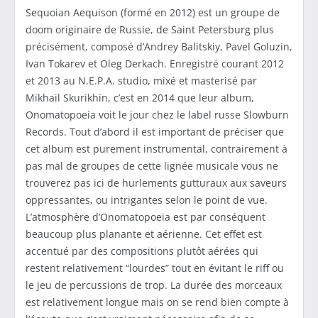
Sequoian Aequison (formé en 2012) est un groupe de
doom originaire de Russie, de Saint Petersburg plus
précisément, composé d’Andrey Balitskiy, Pavel Goluzin,
Ivan Tokarev et Oleg Derkach. Enregistré courant 2012
et 2013 au N.E.P.A. studio, mixé et masterisé par
Mikhail Skurikhin, c’est en 2014 que leur album,
Onomatopoeia voit le jour chez le label russe Slowburn
Records. Tout d’abord il est important de préciser que
cet album est purement instrumental, contrairement à
pas mal de groupes de cette lignée musicale vous ne
trouverez pas ici de hurlements gutturaux aux saveurs
oppressantes, ou intrigantes selon le point de vue.
L’atmosphère d’Onomatopoeia est par conséquent
beaucoup plus planante et aérienne. Cet effet est
accentué par des compositions plutôt aérées qui
restent relativement “lourdes” tout en évitant le riff ou
le jeu de percussions de trop. La durée des morceaux
est relativement longue mais on se rend bien compte à