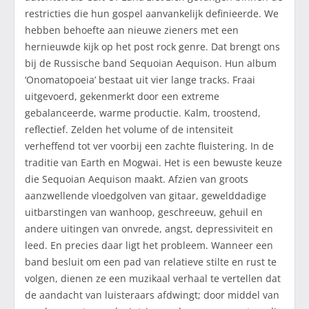
restricties die hun gospel aanvankelijk definieerde. We
hebben behoefte aan nieuwe zieners met een
hernieuwde kijk op het post rock genre. Dat brengt ons
bij de Russische band Sequoian Aequison. Hun album
‘Onomatopoeia’ bestaat uit vier lange tracks. Fraai
uitgevoerd, gekenmerkt door een extreme
gebalanceerde, warme productie. Kalm, troostend,
reflectief. Zelden het volume of de intensiteit
verheffend tot ver voorbij een zachte fluistering. In de
traditie van Earth en Mogwai. Het is een bewuste keuze
die Sequoian Aequison maakt. Afzien van groots
aanzwellende vloedgolven van gitaar, gewelddadige
uitbarstingen van wanhoop, geschreeuw, gehuil en
andere uitingen van onvrede, angst, depressiviteit en
leed. En precies daar ligt het probleem. Wanneer een
band besluit om een pad van relatieve stilte en rust te
volgen, dienen ze een muzikaal verhaal te vertellen dat
de aandacht van luisteraars afdwingt; door middel van