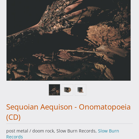
Sequoian Aequison - Onomatopoeia
(CD)
post metal / doom rock, Slow Burn Records,
Slow Burn
Records