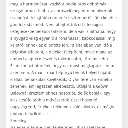
meg a harmóniákat, vázként pedig okos dobtémák
szolgáltatnak. Hiába, az oroszok megint nem okoznak
csalódást. A legtöbb onnan érkező zenéről süt a keleties
gondolkodásmód. Nem óhajtok túlzott ideológiai
okfejtésekbe belebocsátkozni, de a vak is láthatja, hogy
a nyugati világ egyenlő a rohanással, kapkodással, míg
keletről ennek az ellentéte jön. Itt általában van idő a
dolgokat kifejteni, a dalokat felépíteni, mivel maga az
emberi alaptermészet is toleránsabb, türelmesebb…
És mikor azt hinnénk, hogy na, most megkapjuk – nem,
azért sem. A már – már felpörgő témák helyett újabb
kiállás, behalkulás következik. Olyan tere van ennek a
zenének, ami egészen elképesztő. Utoljára a Grown
Belownál éreztem ehhez hasonlót, de ők belgák, egy
kicsit zsúfoltabb a művészetük. Ezzel hasonló
nagyságrend, értékeit tekintve kiváló alkotás, ez mégis
jobban tetszik kicsit.
Zeneileg.
Ha ének is lenne, mindenképpen jobban tetszene.