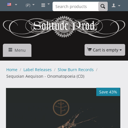
(₽)
Cart is empty
Menu
Home
/
Label Releases
/
Slow Burn Records
/
Sequoian Aequison - Onomatopoeia (CD)
Save 43%