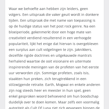
Waar we behoefte aan hebben zijn leiders, geen
volgers. Een uitspraak die vaker geuit wordt in donkere
tijden. Een uitspraak die met name van toepassing is
op de huidige status van het post rock genre. Na een
bloeiperiode, gekenmerkt door een hoge mate van
creativiteit verdiend resulterend in een verhoogde
populariteit, lijkt het enige dat hiervan is overgebleven
een surplus aan cult volgelingen te zijn. Jaknikkers,
dezelfde rigide doctrines en uitgekauwde mantra’s
herhalend waartoe de ooit visionaire en uitermate
inspirerende meningen van de profeten van het eerste
uur verworden zijn. Sommige profeten, zoals Isis,
staakten hun preken, zich terugtrekkend in een
stilzwijgende retraite. Earth, Mogwai en enkele anderen
zijn nog steeds heer en meester in hun spel, geen
enkel gesproken woord behoevend om hun boodschap
duidelijk over te doen komen. Maar zelfs een voormalig
autoriteit als Cult Of Luna ziet zich gevangen binnen de