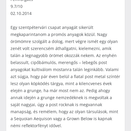
9.7/10
02.10.2014
Egy szentpétervári csapat anyagát sikerült
megkaparintanom a promós anyagok közül. Nagy
örömömre szolgált a dolog, mert végre ismét egy olyan
zenét volt szerencsém áthallgatni, kielemezni, amik
talán a legnagyobb örömet okozzák nekem. Az enyhén
belassult, cipőbámulós, merengős – lebegős post
anyagokat kultiválom mostanra talán leginkább. Valami
azt súgja, hogy pár éven belül a fiatal post metal színtér
lesz olyan köpködés tárgya, mint a kilencvenes évek
elején a grunge, ha már most nem az. Pedig ahogy
annak idején a grunge nemzedéknek is megvoltak a
saját nagyjai, úgy a post rocknak is megvannak
manapság, és remélem, hogy az olyan társulások, mint
a Sequoian Aequison vagy a Grown Below is kapnak
némi reflektorfényt idővel.