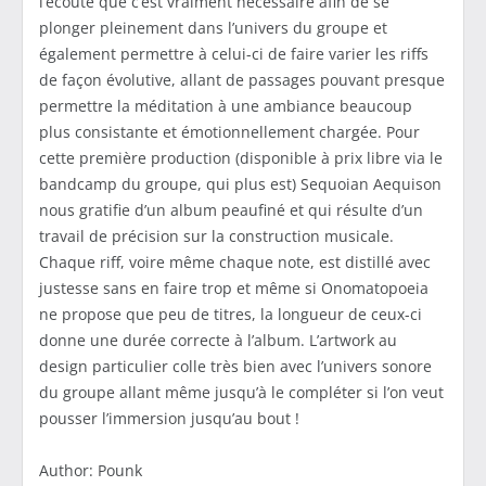
l’écoute que c’est vraiment nécessaire afin de se
plonger pleinement dans l’univers du groupe et
également permettre à celui-ci de faire varier les riffs
de façon évolutive, allant de passages pouvant presque
permettre la méditation à une ambiance beaucoup
plus consistante et émotionnellement chargée. Pour
cette première production (disponible à prix libre via le
bandcamp du groupe, qui plus est) Sequoian Aequison
nous gratifie d’un album peaufiné et qui résulte d’un
travail de précision sur la construction musicale.
Chaque riff, voire même chaque note, est distillé avec
justesse sans en faire trop et même si Onomatopoeia
ne propose que peu de titres, la longueur de ceux-ci
donne une durée correcte à l’album. L’artwork au
design particulier colle très bien avec l’univers sonore
du groupe allant même jusqu’à le compléter si l’on veut
pousser l’immersion jusqu’au bout !
Author: Pounk