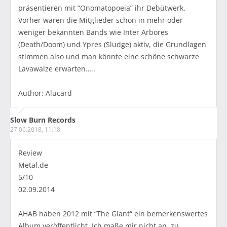
präsentieren mit “Onomatopoeia” ihr Debütwerk.
Vorher waren die Mitglieder schon in mehr oder
weniger bekannten Bands wie Inter Arbores
(Death/Doom) und Ypres (Sludge) aktiv, die Grundlagen
stimmen also und man könnte eine schöne schwarze
Lavawalze erwarten…..
Author: Alucard
Slow Burn Records
27.06.2018, 11:18
Review
Metal.de
5/10
02.09.2014
AHAB haben 2012 mit “The Giant“ ein bemerkenswertes
Album veröffentlicht. Ich maße mir nicht an, zu