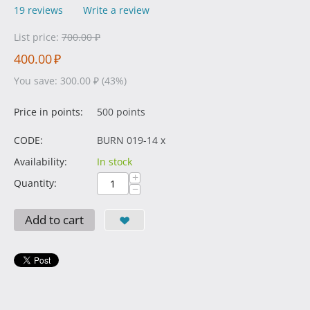
19 reviews
Write a review
List price:
700.00
₽
400.00
₽
You save:
300.00
₽
(
43
%)
Price in points:
500 points
CODE:
BURN 019-14 x
Availability:
In stock
+
Quantity:
−
Add to cart