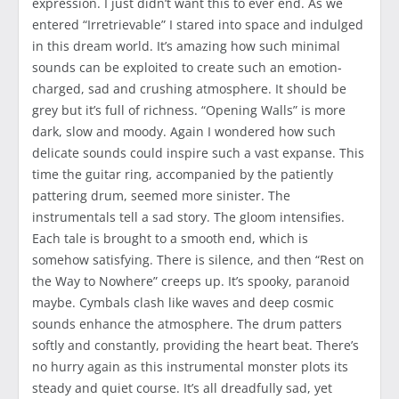
expression. I just didn’t want this to ever end. As we
entered “Irretrievable” I stared into space and indulged
in this dream world. It’s amazing how such minimal
sounds can be exploited to create such an emotion-
charged, sad and crushing atmosphere. It should be
grey but it’s full of richness. “Opening Walls” is more
dark, slow and moody. Again I wondered how such
delicate sounds could inspire such a vast expanse. This
time the guitar ring, accompanied by the patiently
pattering drum, seemed more sinister. The
instrumentals tell a sad story. The gloom intensifies.
Each tale is brought to a smooth end, which is
somehow satisfying. There is silence, and then “Rest on
the Way to Nowhere” creeps up. It’s spooky, paranoid
maybe. Cymbals clash like waves and deep cosmic
sounds enhance the atmosphere. The drum patters
softly and constantly, providing the heart beat. There’s
no hurry again as this instrumental monster plots its
steady and quiet course. It’s all dreadfully sad, yet