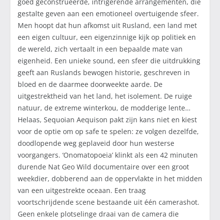
goed geconstrueerde, intrigerende arrangementen, die
gestalte geven aan een emotioneel overtuigende sfeer.
Men hoopt dat hun afkomst uit Rusland, een land met
een eigen cultuur, een eigenzinnige kijk op politiek en
de wereld, zich vertaalt in een bepaalde mate van
eigenheid. Een unieke sound, een sfeer die uitdrukking
geeft aan Ruslands bewogen historie, geschreven in
bloed en de daarmee doorweekte aarde. De
uitgestrektheid van het land, het isolement. De ruige
natuur, de extreme winterkou, de modderige lente…
Helaas, Sequoian Aequison pakt zijn kans niet en kiest
voor de optie om op safe te spelen: ze volgen dezelfde,
doodlopende weg geplaveid door hun westerse
voorgangers. ‘Onomatopoeia’ klinkt als een 42 minuten
durende Nat Geo Wild documentaire over een groot
weekdier, dobberend aan de oppervlakte in het midden
van een uitgestrekte oceaan. Een traag
voortschrijdende scene bestaande uit één camerashot.
Geen enkele plotselinge draai van de camera die