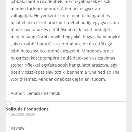
jobbak, mint a rövidebbek, mert izgalmasak és sok
minden történik bennük. A tempót is gyakran
váltogatják. Helyenként szinte temetői hangulat és
halálfélelem érzet uralkodik, néhol pedig egy gyorsabb
témára váltanak és a dühösebb oldalukat mutatják
meg. A hangzásról annyit, hogy oké, hogy valamennyire
„piszkosabb” hangzást szeretnének, de én ettől egy
jobb hangzást is eltudnék képzelni. Mindenesetre a
nagyrészt középtempóra épülő dalokban az izgalmas
stoner riffekkel egyfajta sötét hangulatot árasztva, egy
pozitív összképet alakított ki bennem a ’Chained To The
World’ lemez. Mindenkinek csak ajánlani tudom.
Author: Lemezismertetők
Solitude Productions
11.06.2009, 00:00
Review