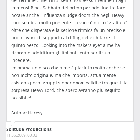
del termine :) Nei riff si sentono spesso riferimenti agli
immensi Black Sabbath del primo periodo. Inoltre farei
notare anche l'influenza sludge doom che negli Heavy
Lord sembra molto presente. La voce è molto "grattata"
oltre che disperata e la sezione ritmica fa un preciso e
buon lavoro di supporto al riffing delle chitarre. Il
quinto pezzo "Looking into the makers eye" a me ha
ricordato addirittura gli italiani Lento per il suo
incedere.
Insomma un disco che a me è piaciuto molto anche se
non molto originale, ma che importa, attualmente
esistono pochi gruppi stoner doom validi e tra questi la
sorpresa Heavy Lord, che spero avranno più seguito
possibile!!!
Author: Heresy
Solitude Productions
11.06.2009, 00:02