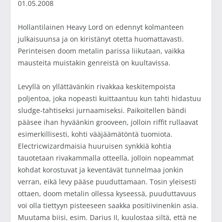
01.05.2008
Hollantilainen Heavy Lord on edennyt kolmanteen
julkaisuunsa ja on kiristänyt otetta huomattavasti.
Perinteisen doom metalin parissa liikutaan, vaikka
mausteita muistakin genreistä on kuultavissa.
Levyllä on yllättävänkin rivakkaa keskitempoista
poljentoa, joka nopeasti kuittaantuu kun tahti hidastuu
sludge-tahtiseksi jurnaamiseksi. Paikoitellen bändi
pääsee ihan hyväänkin grooveen, jolloin riffit rullaavat
esimerkillisesti, kohti vääjäämätöntä tuomiota.
Electricwizardmaisia huuruisen synkkiä kohtia
tauotetaan rivakammalla otteella, jolloin nopeammat
kohdat korostuvat ja keventävät tunnelmaa jonkin
verran, eikä levy pääse puuduttamaan. Tosin yleisesti
ottaen, doom metalin ollessa kyseessä, puuduttavuus
voi olla tiettyyn pisteeseen saakka positiivinenkin asia.
Muutama biisi, esim. Darius II, kuulostaa siltä, että ne