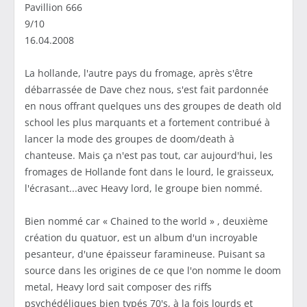
Pavillion 666
9/10
16.04.2008
La hollande, l'autre pays du fromage, après s'être
débarrassée de Dave chez nous, s'est fait pardonnée
en nous offrant quelques uns des groupes de death old
school les plus marquants et a fortement contribué à
lancer la mode des groupes de doom/death à
chanteuse. Mais ça n'est pas tout, car aujourd'hui, les
fromages de Hollande font dans le lourd, le graisseux,
l'écrasant...avec Heavy lord, le groupe bien nommé.
Bien nommé car « Chained to the world » , deuxième
création du quatuor, est un album d'un incroyable
pesanteur, d'une épaisseur faramineuse. Puisant sa
source dans les origines de ce que l'on nomme le doom
metal, Heavy lord sait composer des riffs
psychédéliques bien typés 70's, à la fois lourds et