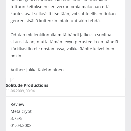
tuttuun keitokseen sen verran omia makujaan että
kuulostavat selkeästi itseltään, voi suhteellisen tiukan
genren sisällä kuitenkin jotain uuttakin tehdä.
Odotan mielenkiinnolla mitä bändi jatkossa suoltaa
sisuksistaan, mutta tämän levyn perusteella en bändiä
kärkikastiin ole nostamassa, vaikka äänite kelvollinen
onkin.
Author: Jukka Kolehmainen
Solitude Productions
11.06.2009, 00:04
Review
Metalcrypt
3.75/5
01.04.2008