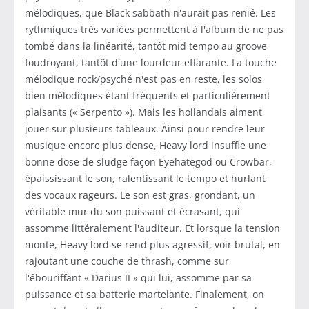
mélodiques, que Black sabbath n'aurait pas renié. Les
rythmiques très variées permettent à l'album de ne pas
tombé dans la linéarité, tantôt mid tempo au groove
foudroyant, tantôt d'une lourdeur effarante. La touche
mélodique rock/psyché n'est pas en reste, les solos
bien mélodiques étant fréquents et particulièrement
plaisants (« Serpento »). Mais les hollandais aiment
jouer sur plusieurs tableaux. Ainsi pour rendre leur
musique encore plus dense, Heavy lord insuffle une
bonne dose de sludge façon Eyehategod ou Crowbar,
épaississant le son, ralentissant le tempo et hurlant
des vocaux rageurs. Le son est gras, grondant, un
véritable mur du son puissant et écrasant, qui
assomme littéralement l'auditeur. Et lorsque la tension
monte, Heavy lord se rend plus agressif, voir brutal, en
rajoutant une couche de thrash, comme sur
l'ébouriffant « Darius II » qui lui, assomme par sa
puissance et sa batterie martelante. Finalement, on