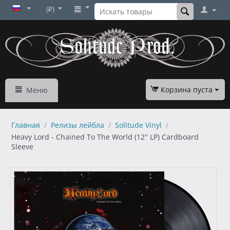
(₽)
Корзина пуста
Меню
Главная
/
Релизы лейбла
/
Solitude Vinyl
/
Heavy Lord - Chained To The World (12'' LP) Cardboard
Sleeve