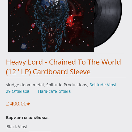
Heavy Lord - Chained To The World
(12'' LP) Cardboard Sleeve
sludge doom metal, Solitude Productions,
Solitude Vinyl
29 Отзывов
Написать отзыв
2 400.00
₽
Варианты альбома:
Black Vinyl