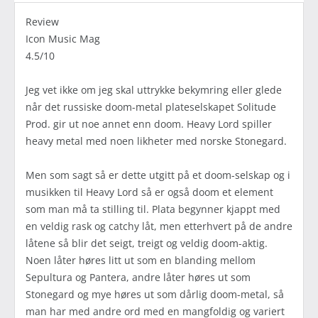
Review
Icon Music Mag
4.5/10
Jeg vet ikke om jeg skal uttrykke bekymring eller glede
når det russiske doom-metal plateselskapet Solitude
Prod. gir ut noe annet enn doom. Heavy Lord spiller
heavy metal med noen likheter med norske Stonegard.
Men som sagt så er dette utgitt på et doom-selskap og i
musikken til Heavy Lord så er også doom et element
som man må ta stilling til. Plata begynner kjappt med
en veldig rask og catchy låt, men etterhvert på de andre
låtene så blir det seigt, treigt og veldig doom-aktig.
Noen låter høres litt ut som en blanding mellom
Sepultura og Pantera, andre låter høres ut som
Stonegard og mye høres ut som dårlig doom-metal, så
man har med andre ord med en mangfoldig og variert