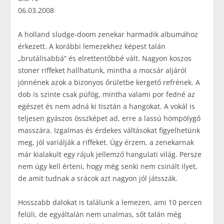
06.03.2008
A holland sludge-doom zenekar harmadik albumához
érkezett. A korábbi lemezekhez képest talán
„brutálisabbá” és elrettentőbbé vált. Nagyon koszos
stoner riffeket hallhatunk, mintha a mocsár aljáról
jönnének azok a bizonyos őrületbe kergető refrének. A
dob is szinte csak püfög, mintha valami por fedné az
egészet és nem adná ki tisztán a hangokat. A vokál is
teljesen gyászos összképet ad, erre a lassú hömpölygő
masszára. Izgalmas és érdekes váltásokat figyelhetünk
meg, jól variálják a riffeket. Úgy érzem, a zenekarnak
már kialakult egy rájuk jellemző hangulati világ. Persze
nem úgy kell érteni, hogy még senki nem csinált ilyet,
de amit tudnak a srácok azt nagyon jól játsszák.
Hosszabb dalokat is találunk a lemezen, ami 10 percen
felüli, de egyáltalán nem unalmas, sőt talán még