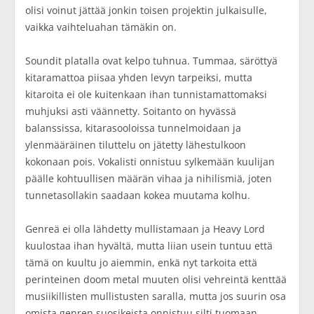
olisi voinut jättää jonkin toisen projektin julkaisulle,
vaikka vaihteluahan tämäkin on.
Soundit platalla ovat kelpo tuhnua. Tummaa, säröttyä
kitaramattoa piisaa yhden levyn tarpeiksi, mutta
kitaroita ei ole kuitenkaan ihan tunnistamattomaksi
muhjuksi asti väännetty. Soitanto on hyvässä
balanssissa, kitarasooloissa tunnelmoidaan ja
ylenmääräinen tiluttelu on jätetty lähestulkoon
kokonaan pois. Vokalisti onnistuu sylkemään kuulijan
päälle kohtuullisen määrän vihaa ja nihilismiä, joten
tunnetasollakin saadaan kokea muutama kolhu.
Genreä ei olla lähdetty mullistamaan ja Heavy Lord
kuulostaa ihan hyvältä, mutta liian usein tuntuu että
tämä on kuultu jo aiemmin, enkä nyt tarkoita että
perinteinen doom metal muuten olisi vehreintä kenttää
musiikillisten mullistusten saralla, mutta jos suurin osa
omista genren suosikeista onnistuu silti tuomaan