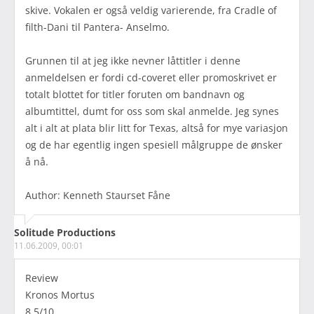
skive. Vokalen er også veldig varierende, fra Cradle of
filth-Dani til Pantera- Anselmo.
Grunnen til at jeg ikke nevner låttitler i denne
anmeldelsen er fordi cd-coveret eller promoskrivet er
totalt blottet for titler foruten om bandnavn og
albumtittel, dumt for oss som skal anmelde. Jeg synes
alt i alt at plata blir litt for Texas, altså for mye variasjon
og de har egentlig ingen spesiell målgruppe de ønsker
å nå.
Author: Kenneth Staurset Fåne
Solitude Productions
11.06.2009, 00:01
Review
Kronos Mortus
8.5/10