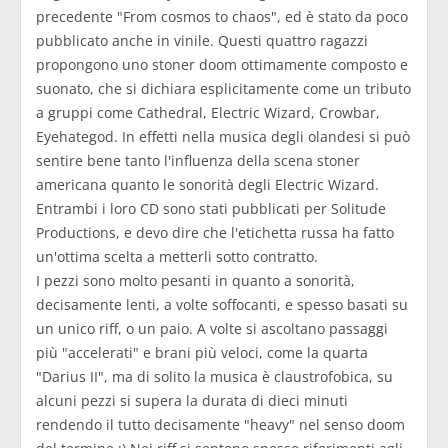
precedente "From cosmos to chaos", ed è stato da poco
pubblicato anche in vinile. Questi quattro ragazzi
propongono uno stoner doom ottimamente composto e
suonato, che si dichiara esplicitamente come un tributo
a gruppi come Cathedral, Electric Wizard, Crowbar,
Eyehategod. In effetti nella musica degli olandesi si può
sentire bene tanto l'influenza della scena stoner
americana quanto le sonorità degli Electric Wizard.
Entrambi i loro CD sono stati pubblicati per Solitude
Productions, e devo dire che l'etichetta russa ha fatto
un'ottima scelta a metterli sotto contratto.
I pezzi sono molto pesanti in quanto a sonorità,
decisamente lenti, a volte soffocanti, e spesso basati su
un unico riff, o un paio. A volte si ascoltano passaggi
più "accelerati" e brani più veloci, come la quarta
"Darius II", ma di solito la musica è claustrofobica, su
alcuni pezzi si supera la durata di dieci minuti
rendendo il tutto decisamente "heavy" nel senso doom