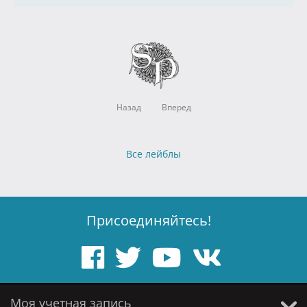
Назад
Вперед
Все лейблы
Присоединяйтесь!
Моя учетная запись