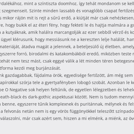
ordalékához, mint a színtiszta doomhoz, így tehát mondanom se ke
 szegmenseit. Szinte minden lassabb és vonaglóbb csapat fertőzés
s mikor rájön mit is rejt a sűrű erdő, a kiútját már csak nehézkesen
, hogy bukik el az éteri fény, hogy fekteti le és hajtja malmára a g
a kutyáknak, amik halálra marcangolják az ezer sebből vérző és k
, ügyel klérusunk, hogy messiásunk ne a kereszten lelje halálát, ha
materiáját, átadva magát a jelennek, a beteljesülő új életben, ame
gyszerre forró, birodalmi és katakombákból eredő, miközben teste na
 tehát nem tesz mást, csak eggyé válik a lét minden téren beteges
létforma kezdi meg burjánzását.
tünk gazdagabbak, fájdalma örök, egyedisége fertőzött, ám még sem
 papírokkal szórja tele a gyertyafényben lobogó szobát. Azonban le 
 Type O Negative sok helyen feltűnik, de egyetlen lélegzetben és 
death-black és dark-gothic aspektusai között. Nem is tudom mennyi
n benne, egyszerre tűnik komplexnek és puritánnak, mélynek és fel
a felvonás netán nem is egy vörös függönyökkel teleszőtt színpado
laszolni, már csak azért sem, hiszen a mi elménk, a miénk, az övé