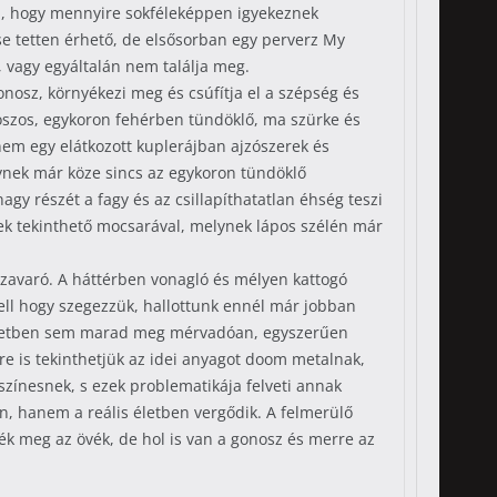
ll, hogy mennyire sokféleképpen igyekeznek
e tetten érhető, de elsősorban egy perverz My
, vagy egyáltalán nem találja meg.
onosz, környékezi meg és csúfítja el a szépség és
oszos, egykoron fehérben tündöklő, ma szürke és
nem egy elátkozott kuplerájban ajzószerek és
lynek már köze sincs az egykoron tündöklő
gy részét a fagy és az csillapíthatatlan éhség teszi
nek tekinthető mocsarával, melynek lápos szélén már
 zavaró. A háttérben vonagló és mélyen kattogó
kell hogy szegezzük, hallottunk ennél már jobban
leheletben sem marad meg mérvadóan, egyszerűen
re is tekinthetjük az idei anyagot doom metalnak,
színesnek, s ezek problematikája felveti annak
n, hanem a reális életben vergődik. A felmerülő
k meg az övék, de hol is van a gonosz és merre az