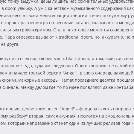
рную точку выдумки, дабы лишить нас сомнительных удовольст
 в doom улыбку. А уж с качеством музыкального содержания как 
пенившееся в своей мельтешащей энергии, течет по нужному русл
го характера, несмотря на весомые гитары, оказывается мелод
 сильным гроул-скримом. Она в некоторые моменты совершенно
 Пара отрезков взывают к traditional doom, но, аккуратно, не 
на друга.
ут изо всех сил клонит уже к black doom, и там, выискав сво
з попавшие туда, куда им следовало. Они в концовке не самой 
ем в начале третьей версии "Angel", в свою очередь ваяющей 
 скрим), мажорные аккорды Tiamat последнего десятка прошлого
в финале. Между делом где-то по идее появлялся даже контра
нтервью, целое трио песен "Angel" – фарцевать хоть направо, х
очному разбору" вторая, самая скучная, несмотря на эмоционал
м, который непременно станет один из лучших релизов года – т