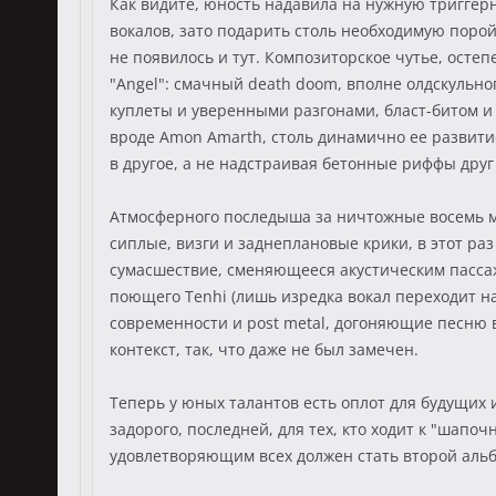
Как видите, юность надавила на нужную тригге
вокалов, зато подарить столь необходимую порой
не появилось и тут. Композиторское чутье, осте
"Angel": смачный death doom, вполне олдскульно
куплеты и уверенными разгонами, бласт-битом и
вроде Amon Amarth, столь динамично ее развитие.
в другое, а не надстраивая бетонные риффы друг 
Атмосферного последыша за ничтожные восемь мин
сиплые, визги и заднеплановые крики, в этот ра
сумасшествие, сменяющееся акустическим пассаж
поющего Tenhi (лишь изредка вокал переходит на
современности и post metal, догоняющие песню 
контекст, так, что даже не был замечен.
Теперь у юных талантов есть оплот для будущих и
задорого, последней, для тех, кто ходит к "шап
удовлетворяющим всех должен стать второй альбо