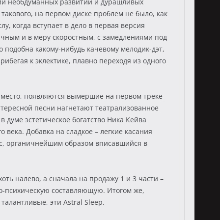
вий необдуманных развитий и дурашливых
такового, на первом диске проблем не было, как
у, когда вступает в дело в первая версия
ичным и в меру скоростным, с замедлениями под
 подобна какому-нибудь качевому мелодик-дэт,
прибегая к эклектике, плавно переходя из одного
е место, появляются вымершие на первом треке
интересной песни нагнетают театрализованное
в думе эстетическое богатство Ника Кейва
 века. Добавка на сладкое – легкие касания
бас, органичнейшим образом вписавшийся в
оть налево, а сначала на продажу 1 и 3 части –
ьно-психическую составляющую. Итогом же,
алантливые, эти Astral Sleep.