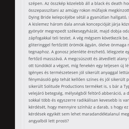
szépen. Az összkép közelebb áll a black és death h
összepasszítani az amúgy rokon műfajok megkínzott
Dying Bride kelepcéjébe sétál a gyanútlan hallgató, 
A kislemez három dala annak koncepcióját járja közre
gyönyör megrepedt székesegyházát, majd dobja oda 
zápfogakkal teli testet. A vég mégsem következik be
gliteringgel fertőzött örömök ágyán, ölelve önmaga 
tegnaphoz. A gonosz jelenléte érezhető, lélegzete e
fertőző masszává. A megcsúszott és átvedlett alany
ott tündököl a végzet, míg fenekén egy teljesen új 
Igényes és természetesen jól sikerült anyaggal let
fénymásoló gép tehát kellően színes és jól sikerült
sikerült Solitude Productions terméket is, s bár a
velejáró betegség, mélységből feltörő abberáció, a 
sokkal több és egyszerre radikálisan kevesebb is va
kérdését, hogy mennyire színház a darab, s hogy ez 
kérdések egyikét sem lehet maradandéktalanul megvá
angyalból lett prosti?