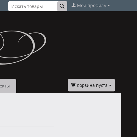
Мой профиль
Корзина пуста
екты