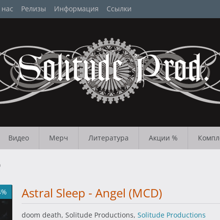
 нас
Релизы
Информация
Ссылки
Видео
Мерч
Литература
Акции %
Компл
)
Astral Sleep - Angel (MCD)
4%
doom death, Solitude Productions,
Solitude Productions