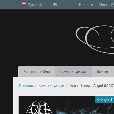
Русский
(₽)
Новости лейбла
О
Релизы лейбла
Компакт диски
Винил
Главная
/
Компакт диски
/
Astral Sleep - Angel (MCD
Скидка 1