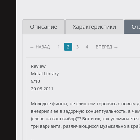
Описание
Характеристики
От
НАЗАД
1
2
3
4
ВПЕРЕД
Review
Metal Library
9/10
20.03.2011
Молодые финны, не слишком торопясь с новым ди
внедрили ее в задорную концептуальность, в чем
(слово на ваш выбор)"? Вот и их, как упоминается
три варианта, различающихся музыкально в кра