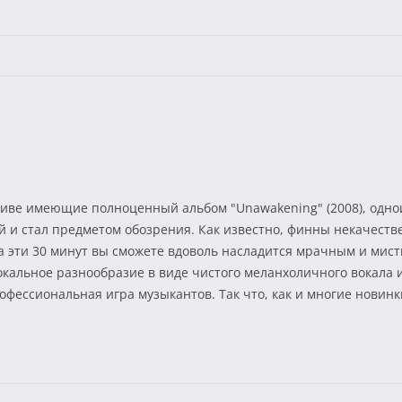
активе имеющие полноценный альбом "Unawakening" (2008), одно
ый и стал предметом обозрения. Как известно, финны некачеств
 за эти 30 минут вы сможете вдоволь насладится мрачным и ми
окальное разнообразие в виде чистого меланхоличного вокала и
фессиональная игра музыкантов. Так что, как и многие новинки