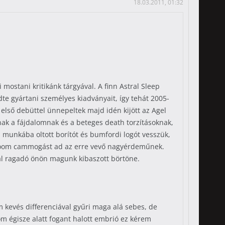
18.03.2011, 01:32
ostani kritikánk tárgyával. A finn Astral Sleep
te gyártani személyes kiadványait, így tehát 2005-
első debüttel ünnepeltek majd idén kijött az Agel
dnak a fájdalomnak és a beteges death torzításoknak,
ai munkába oltott borítót és bumfordi logót vesszük,
 doom cammogást ad az erre vevő nagyérdeműnek.
al ragadó önön magunk kibaszott börtöne.
 kevés differenciával gyűri maga alá sebes, de
om égisze alatt fogant halott embrió ez kérem