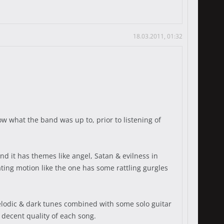
18.03.2011, 01:32
ow what the band was up to, prior to listening of
and it has themes like angel, Satan & evilness in
rating motion like the one has some rattling gurgles
elodic & dark tunes combined with some solo guitar
ll decent quality of each song.