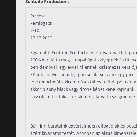
Solitude Productions
Review
Femfogacs
9/10
22.12.2010
Egy újabb Solitude Productions kiadvánnyal lett gaz
2004-ben látta meg a napvilágot sztyeppék és tűlev
ben demóval, egy évvel rá ennek kislemezes verziójá
EP-jük, melyet némileg górcső alá veszünk egy picit,
tele emocionális kirohanásokkal és telített pólusú a
akkor bizony black vagy drone képet kéne kapnunk,
Lássuk, mit is takar a kislemez alapvető szegmens
Bár finn barátaink egyértelműen elfogadják és büsz
azért kívánatos testét. Azonban az aktus kimenetele