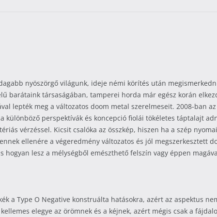
dagabb nyöszörgő világunk, ideje némi körítés után megismerkedni m
elű barátaink társaságában, tamperei horda már egész korán elkezd
val lepték meg a változatos doom metal szerelmeseit. 2008-ban az 
 a különböző perspektívák és koncepció fiolái tökéletes táptalajt a
rtériás vérzéssel. Kicsit csalóka az összkép, hiszen ha a szép nyom
 ennek ellenére a végeredmény változatos és jól megszerkesztett
e, s hogyan lesz a mélységből emészthető felszín vagy éppen magáv
kék a Type O Negative konstruálta hatásokra, azért az aspektus nem
 kellemes elegye az örömnek és a kéjnek, azért mégis csak a fájdal