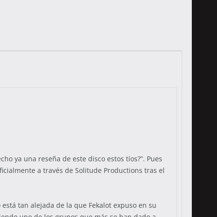
echo ya una reseña de este disco estos tíos?”. Pues
icialmente a través de Solitude Productions tras el
 está tan alejada de la que Fekalot expuso en su
 siendo uno de los grupos que más se han dado a