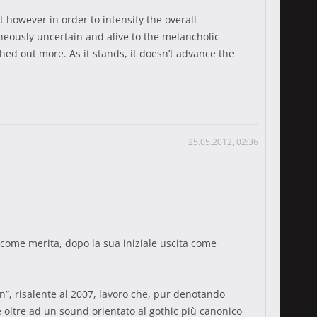
 however in order to intensify the overall
eously uncertain and alive to the melancholic
ed out more. As it stands, it doesn’t advance the
25.05.2012, 02:36
o come merita, dopo la sua iniziale uscita come
on”, risalente al 2007, lavoro che, pur denotando
e oltre ad un sound orientato al gothic più canonico