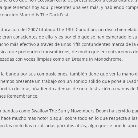
obra que tenemos hoy aquí presentes una vez más, y habiendo com
 conocido Madrid Is The Dark Fest.
 duración del 2007 titulado The 13th Condition, un disco bien elab
 eran conscientes de ello, y es por ello que se han esmerado lo s
cho más efectivo a través de unos riffs contundentes marca de la
úsica que pretenden transmitirnos, de modo que encontraremos d
aderezadas con voces limpias como en Dreams In Monochrome.
en la banda por sus composiciones, también tiene que ver la mano
nemos presente un trabajo con un sonido sólido que pone a Evadn
” podría decirse, añadiendo además de una ilustración a manos de 
ceses Remembrance.
a a bandas como Swallow The Sun y Novembers Doom ha servido pa
se hace mucho más notorio aquí, sobre todo en lo que respecta a l
on las melodías recalcadas párrafos atrás, algo que se puede apre