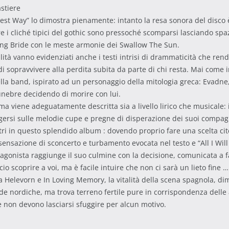
astiere
est Way” lo dimostra pienamente: intanto la resa sonora del disco 
re i cliché tipici del gothic sono pressoché scomparsi lasciando s
ying Bride con le meste armonie dei Swallow The Sun.
tà vanno evidenziati anche i testi intrisi di drammaticità che rend
i sopravvivere alla perdita subita da parte di chi resta. Mai come 
ella band, ispirato ad un personaggio della mitologia greca: Evadne,
unebre decidendo di morire con lui.
viene adeguatamente descritta sia a livello lirico che musicale: i
’ergersi sulle melodie cupe e pregne di disperazione dei suoi compag
 altri in questo splendido album : dovendo proprio fare una scelta 
a sensazione di sconcerto e turbamento evocata nel testo e “All I 
agonista raggiunge il suo culmine con la decisione, comunicata a fami
io scoprire a voi, ma è facile intuire che non ci sarà un lieto fine …
Helevorn e In Loving Memory, la vitalità della scena spagnola, dim
e nordiche, ma trova terreno fertile pure in corrispondenza delle 
e non devono lasciarsi sfuggire per alcun motivo.