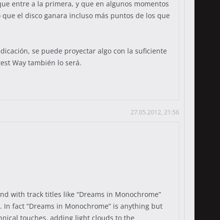
o que entre a la primera, y que en algunos momentos
o que el disco ganara incluso más puntos de los que
icación, se puede proyectar algo con la suficiente
test Way también lo será.
27.05.2012, 21:56
and with track titles like “Dreams in Monochrome”
ay. In fact “Dreams in Monochrome” is anything but
nical touches, adding light clouds to the