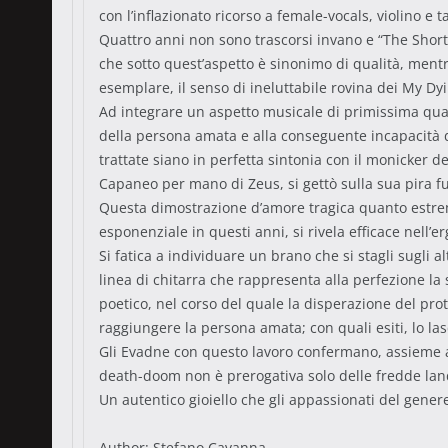
con l’inflazionato ricorso a female-vocals, violino e t
Quattro anni non sono trascorsi invano e “The Short
che sotto quest’aspetto è sinonimo di qualità, ment
esemplare, il senso di ineluttabile rovina dei My D
Ad integrare un aspetto musicale di primissima quali
della persona amata e alla conseguente incapacità d
trattate siano in perfetta sintonia con il monicker d
Capaneo per mano di Zeus, si gettò sulla sua pira f
Questa dimostrazione d’amore tragica quanto estrema 
esponenziale in questi anni, si rivela efficace nell
Si fatica a individuare un brano che si stagli sugli
linea di chitarra che rappresenta alla perfezione l
poetico, nel corso del quale la disperazione del prot
raggiungere la persona amata; con quali esiti, lo lasc
Gli Evadne con questo lavoro confermano, assieme a 
death-doom non è prerogativa solo delle fredde land
Un autentico gioiello che gli appassionati del gener
Author: Stefano Cavanna