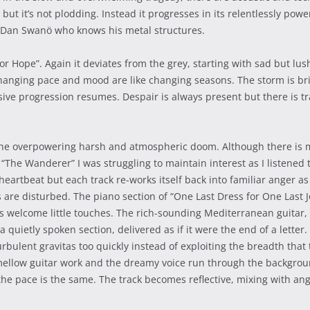
but it’s not plodding. Instead it progresses in its relentlessly powe
y Dan Swanö who knows his metal structures.
for Hope”. Again it deviates from the grey, starting with sad but l
changing pace and mood are like changing seasons. The storm is bri
ive progression resumes. Despair is always present but there is t
 the overpowering harsh and atmospheric doom. Although there is maj
ck “The Wanderer” I was struggling to maintain interest as I listene
rtbeat but each track re-works itself back into familiar anger as if
re disturbed. The piano section of “One Last Dress for One Last Jo
ures welcome little touches. The rich-sounding Mediterranean guitar,
a quietly spoken section, delivered as if it were the end of a letter
urbulent gravitas too quickly instead of exploiting the breadth that
 mellow guitar work and the dreamy voice run through the backgr
 pace is the same. The track becomes reflective, mixing with ang