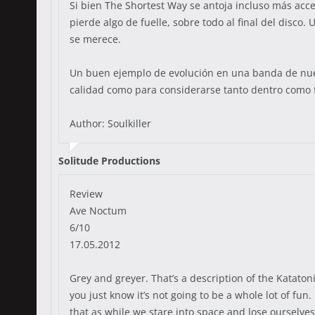
Si bien The Shortest Way se antoja incluso más acc
pierde algo de fuelle, sobre todo al final del disc
se merece.
Un buen ejemplo de evolución en una banda de nuest
calidad como para considerarse tanto dentro como f
Author: Soulkiller
Solitude Productions
Review
Ave Noctum
6/10
17.05.2012
Grey and greyer. That’s a description of the Katato
you just know it’s not going to be a whole lot of f
that as while we stare into space and lose ourselve