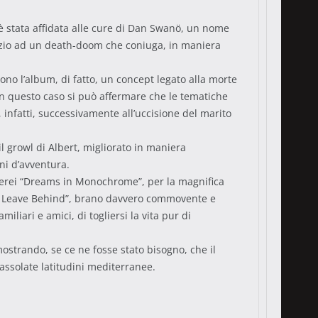
è stata affidata alle cure di Dan Swanö, un nome
pazio ad un death-doom che coniuga, in maniera
ono l’album, di fatto, un concept legato alla morte
in questo caso si può affermare che le tematiche
 infatti, successivamente all’uccisione del marito
l growl di Albert, migliorato in maniera
ni d’avventura.
citerei “Dreams in Monochrome”, per la magnifica
Will Leave Behind”, brano davvero commovente e
liari e amici, di togliersi la vita pur di
ostrando, se ce ne fosse stato bisogno, che il
assolate latitudini mediterranee.