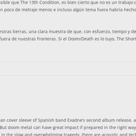
esible que The 13th Condition, es bien cierto que no es un trabaj
o. Un poco de metraje menos e incluso algún tema fuera habría hech
ras tierras, una clara muestra de que, con esfuerzo, tiempo y ded
uera de nuestras fronteras. Si el Doom/Death es lo tuyo, The Shor
nian cover sleeve of Spanish band Evadne’s second album release, 
un. But doom metal can have great impact if prepared in the right w
s in the slow and overwhelming tragedy, there are acoustic and tech