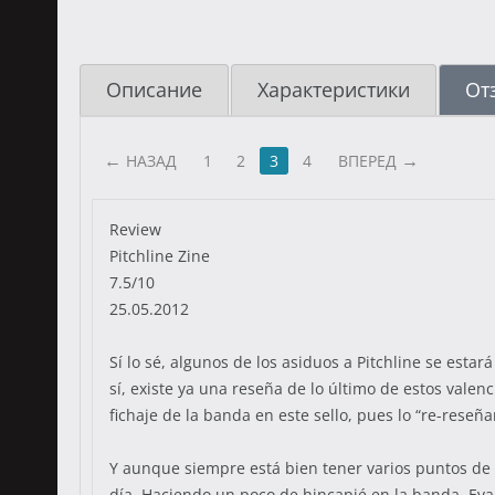
Описание
Характеристики
От
НАЗАД
1
2
3
4
ВПЕРЕД
Review
Pitchline Zine
7.5/10
25.05.2012
Sí lo sé, algunos de los asiduos a Pitchline se esta
sí, existe ya una reseña de lo último de estos vale
fichaje de la banda en este sello, pues lo “re-reseñ
Y aunque siempre está bien tener varios puntos de v
día. Haciendo un poco de hincapié en la banda, Eva