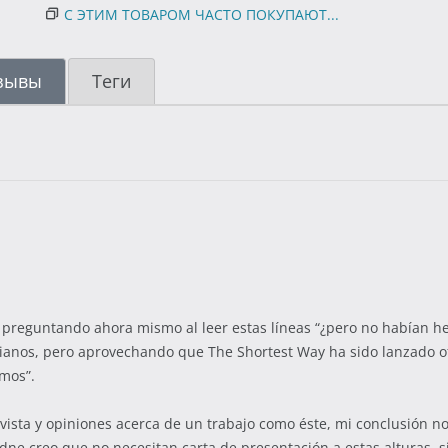
С ЭТИМ ТОВАРОМ ЧАСТО ПОКУПАЮТ...
зывы
Теги
rá preguntando ahora mismo al leer estas líneas “¿pero no habían h
ncianos, pero aprovechando que The Shortest Way ha sido lanzado of
amos”.
ista y opiniones acerca de un trabajo como éste, mi conclusión no
dne creo que no necesitan carta de presentación a estas alturas,