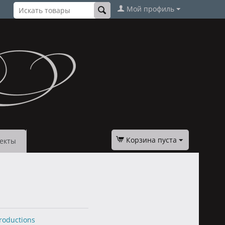
Мой профиль
Корзина пуста
екты
Productions