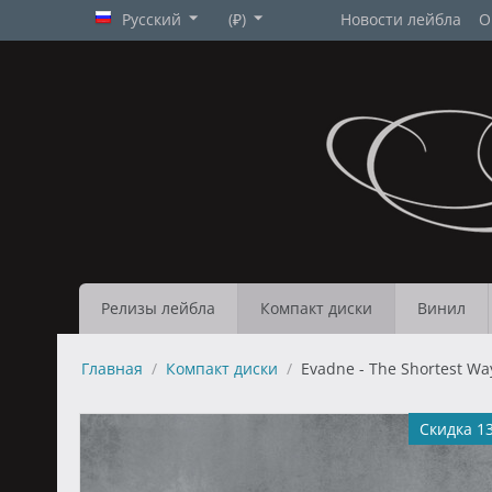
Русский
(₽)
Новости лейбла
О
Релизы лейбла
Компакт диски
Винил
Главная
/
Компакт диски
/
Evadne - The Shortest Wa
Скидка 1