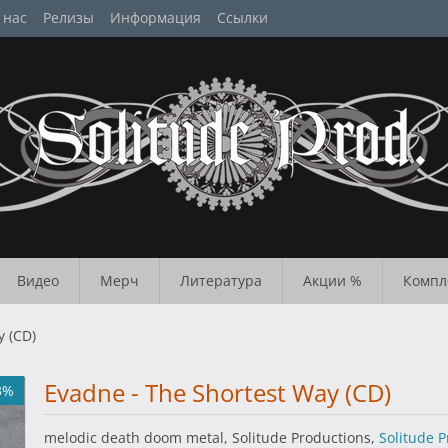
 нас
Релизы
Информация
Ссылки
Видео
Мерч
Литература
Акции %
Компл
y (CD)
Evadne - The Shortest Way (CD)
3%
melodic death doom metal, Solitude Productions,
Solitude 