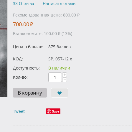
33 Отзыва
Написать отзыв
Рекомендованная цена:
800.00
₽
700.00
₽
Вы экономите:
100.00
₽
(
13
%)
Цена в баллах:
875 баллов
КОД:
SP. 057-12 x
Доступность:
В наличии
+
Кол-во:
−
В корзину
Tweet
Save