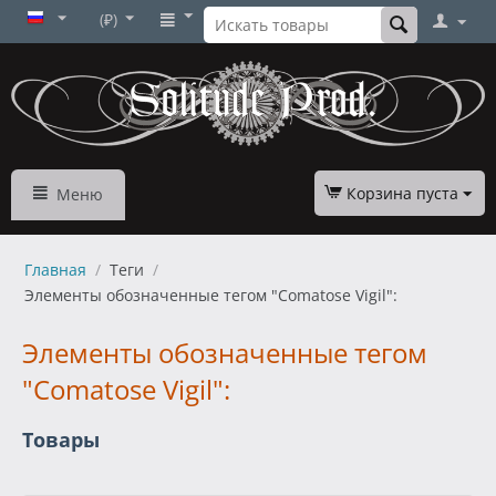
(₽)
Корзина пуста
Меню
Главная
/
Теги
/
Элементы обозначенные тегом "Comatose Vigil":
Элементы обозначенные тегом
"Comatose Vigil":
Товары