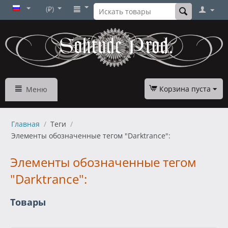
(₽)
Корзина пуста
Меню
Главная
/
Теги
/
Элементы обозначенные тегом "Darktrance":
Элементы обозначенные тегом
"Darktrance":
Товары