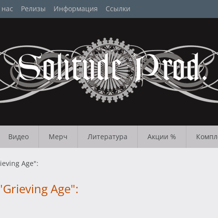
 нас
Релизы
Информация
Ссылки
Видео
Мерч
Литература
Акции %
Компл
eving Age":
rieving Age":