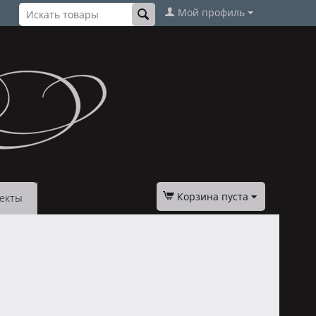
Мой профиль
Корзина пуста
екты