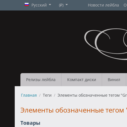
Русский
(₽)
Новости лейбла
О
Релизы лейбла
Компакт диски
Винил
Главная
/
Теги
/
Элементы обозначенные тегом "Gri
Элементы обозначенные тегом "G
Товары