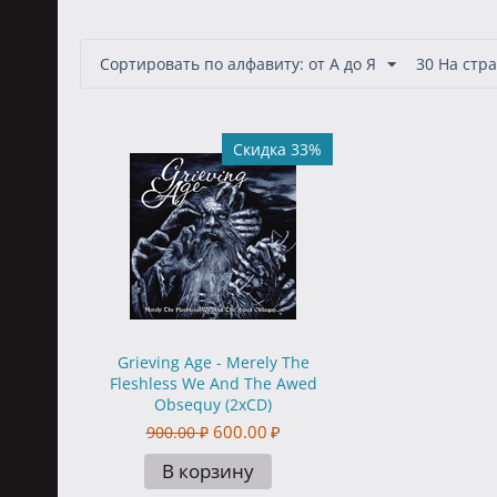
Сортировать по алфавиту: от А до Я
30 На стр
Скидка 33%
Grieving Age - Merely The
Fleshless We And The Awed
Obsequy (2xCD)
600.00
₽
900.00
₽
В корзину