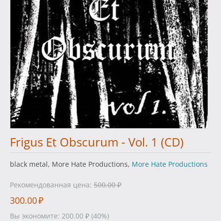
Frigus Et Obscurum - Vol. 1 (CD)
black metal, More Hate Productions,
More Hate Productions
Рекомендованная цена:
500.00
₽
300.00
₽
Вы экономите:
200.00
₽
(
40
%)