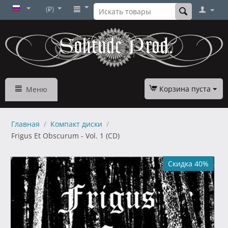
(₽)
Корзина пуста
Меню
Главная
/
Компакт диски
/
Frigus Et Obscurum - Vol. 1 (CD)
Скидка 40%