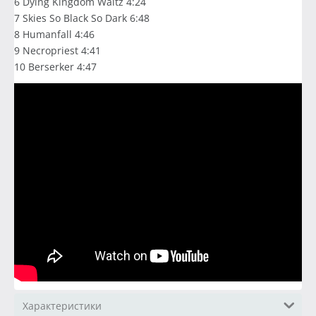
6 Dying Kingdom Waltz 4:24
7 Skies So Black So Dark 6:48
8 Humanfall 4:46
9 Necropriest 4:41
10 Berserker 4:47
Характеристики