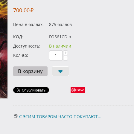
700.00
₽
Цена в баллах:
875 баллов
КОД:
FO561CD n
Доступность:
В наличии
+
Кол-во:
−
В корзину
Save
С ЭТИМ ТОВАРОМ ЧАСТО ПОКУПАЮТ...