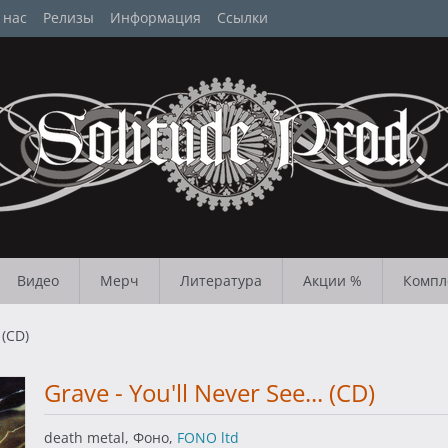
 нас
Релизы
Информация
Ссылки
Видео
Мерч
Литература
Акции %
Компл
 (CD)
Grave - You'll Never See... (CD)
death metal, Фоно,
FONO ltd