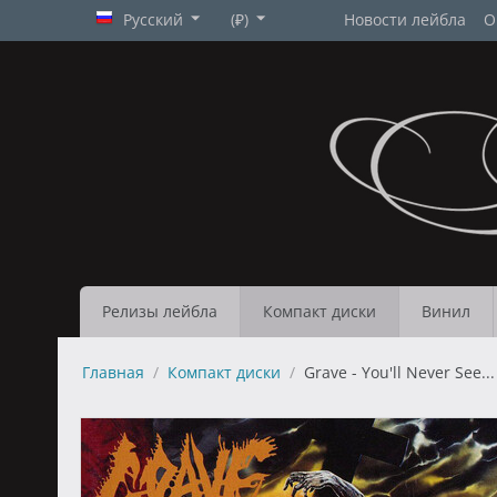
Русский
(₽)
Новости лейбла
О
Релизы лейбла
Компакт диски
Винил
Главная
/
Компакт диски
/
Grave - You'll Never See...