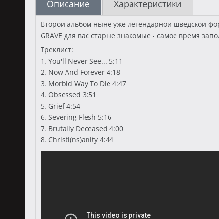
Описание
Характеристики
Второй альбом ныне уже легендарной шведской форма
GRAVE для вас старые знакомые - самое время зап
Треклист:
1. You'll Never See... 5:11
2. Now And Forever 4:18
3. Morbid Way To Die 4:47
4. Obsessed 3:51
5. Grief 4:54
6. Severing Flesh 5:16
7. Brutally Deceased 4:00
8. Christi(ns)anity 4:44