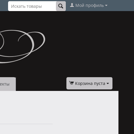
Мой профиль
Корзина пуста
екты