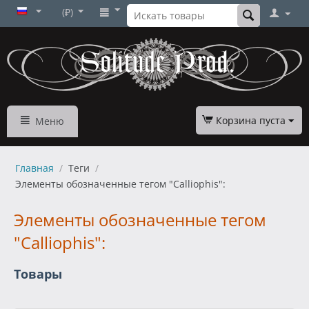
(₽)
Корзина пуста
Меню
Главная
/
Теги
/
Элементы обозначенные тегом "Calliophis":
Элементы обозначенные тегом
"Calliophis":
Товары