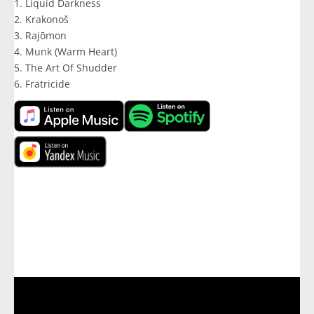
1. Liquid Darkness
2. Krakonoš
3. Rajōmon
4. Munk (Warm Heart)
5. The Art Of Shudder
6. Fratricide