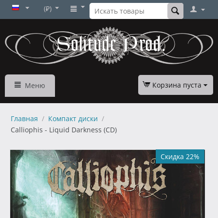
(₽)
Корзина пуста
Меню
Главная
/
Компакт диски
/
Calliophis - Liquid Darkness (CD)
Скидка 22%