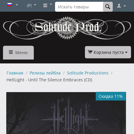
(₽)
Корзина пуста
Меню
Главная
/
Релизы лейбла
/
Solitude Productions
/
HellLight - Until The Silence Embraces (CD)
Скидка 11%