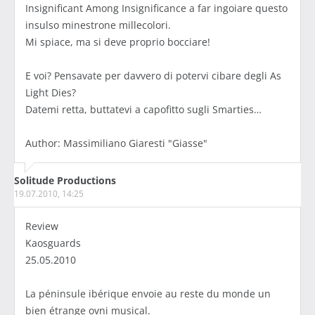
Insignificant Among Insignificance a far ingoiare questo
insulso minestrone millecolori.
Mi spiace, ma si deve proprio bocciare!
E voi? Pensavate per davvero di potervi cibare degli As
Light Dies?
Datemi retta, buttatevi a capofitto sugli Smarties…
Author: Massimiliano Giaresti "Giasse"
Solitude Productions
19.07.2010, 14:25
Review
Kaosguards
25.05.2010
La péninsule ibérique envoie au reste du monde un
bien étrange ovni musical.