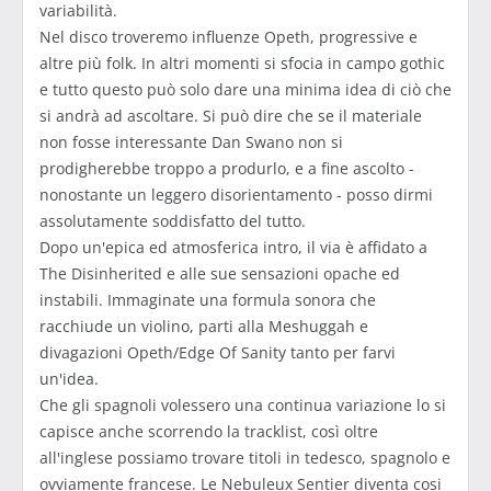
variabilità.
Nel disco troveremo influenze Opeth, progressive e
altre più folk. In altri momenti si sfocia in campo gothic
e tutto questo può solo dare una minima idea di ciò che
si andrà ad ascoltare. Si può dire che se il materiale
non fosse interessante Dan Swano non si
prodigherebbe troppo a produrlo, e a fine ascolto -
nonostante un leggero disorientamento - posso dirmi
assolutamente soddisfatto del tutto.
Dopo un'epica ed atmosferica intro, il via è affidato a
The Disinherited e alle sue sensazioni opache ed
instabili. Immaginate una formula sonora che
racchiude un violino, parti alla Meshuggah e
divagazioni Opeth/Edge Of Sanity tanto per farvi
un'idea.
Che gli spagnoli volessero una continua variazione lo si
capisce anche scorrendo la tracklist, così oltre
all'inglese possiamo trovare titoli in tedesco, spagnolo e
ovviamente francese. Le Nebuleux Sentier diventa cosi