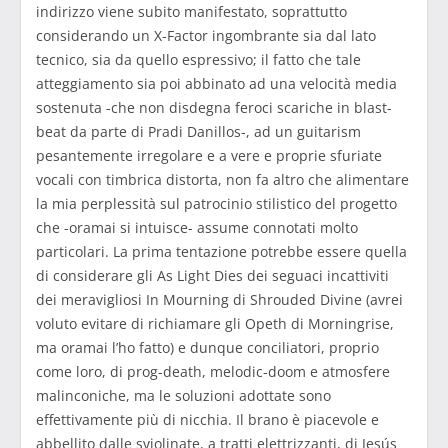
indirizzo viene subito manifestato, soprattutto
considerando un X-Factor ingombrante sia dal lato
tecnico, sia da quello espressivo; il fatto che tale
atteggiamento sia poi abbinato ad una velocità media
sostenuta -che non disdegna feroci scariche in blast-
beat da parte di Pradi Danillos-, ad un guitarism
pesantemente irregolare e a vere e proprie sfuriate
vocali con timbrica distorta, non fa altro che alimentare
la mia perplessità sul patrocinio stilistico del progetto
che -oramai si intuisce- assume connotati molto
particolari. La prima tentazione potrebbe essere quella
di considerare gli As Light Dies dei seguaci incattiviti
dei meravigliosi In Mourning di Shrouded Divine (avrei
voluto evitare di richiamare gli Opeth di Morningrise,
ma oramai l’ho fatto) e dunque conciliatori, proprio
come loro, di prog-death, melodic-doom e atmosfere
malinconiche, ma le soluzioni adottate sono
effettivamente più di nicchia. Il brano è piacevole e
abbellito dalle sviolinate, a tratti elettrizzanti, di Jesús