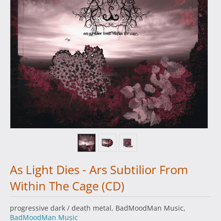
As Light Dies - Ars Subtilior From
Within The Cage (CD)
progressive dark / death metal, BadMoodMan Music,
BadMoodMan Music