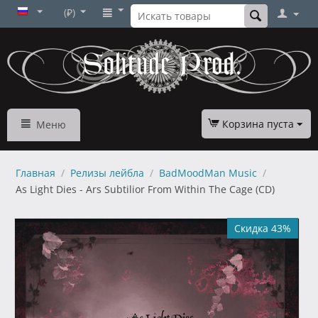
(₽)
Корзина пуста
Меню
Главная
/
Релизы лейбла
/
BadMoodMan Music
/
As Light Dies - Ars Subtilior From Within The Cage (CD)
Скидка 43%