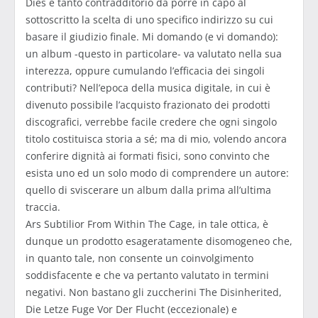
Dies è tanto contradditorio da porre in capo al
sottoscritto la scelta di uno specifico indirizzo su cui
basare il giudizio finale. Mi domando (e vi domando):
un album -questo in particolare- va valutato nella sua
interezza, oppure cumulando l’efficacia dei singoli
contributi? Nell’epoca della musica digitale, in cui è
divenuto possibile l’acquisto frazionato dei prodotti
discografici, verrebbe facile credere che ogni singolo
titolo costituisca storia a sé; ma di mio, volendo ancora
conferire dignità ai formati fisici, sono convinto che
esista uno ed un solo modo di comprendere un autore:
quello di sviscerare un album dalla prima all’ultima
traccia.
Ars Subtilior From Within The Cage, in tale ottica, è
dunque un prodotto esageratamente disomogeneo che,
in quanto tale, non consente un coinvolgimento
soddisfacente e che va pertanto valutato in termini
negativi. Non bastano gli zuccherini The Disinherited,
Die Letze Fuge Vor Der Flucht (eccezionale) e