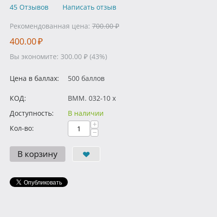
45 Отзывов
Написать отзыв
Рекомендованная цена:
700.00
₽
400.00
₽
Вы экономите:
300.00
₽
(
43
%)
Цена в баллах:
500 баллов
КОД:
BMM. 032-10 x
Доступность:
В наличии
+
Кол-во:
−
В корзину