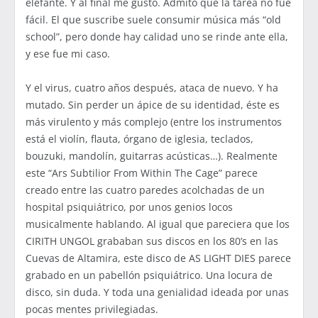
elefante. Y al final me gustó. Admito que la tarea no fue
fácil. El que suscribe suele consumir música más “old
school”, pero donde hay calidad uno se rinde ante ella,
y ese fue mi caso.
Y el virus, cuatro años después, ataca de nuevo. Y ha
mutado. Sin perder un ápice de su identidad, éste es
más virulento y más complejo (entre los instrumentos
está el violín, flauta, órgano de iglesia, teclados,
bouzuki, mandolín, guitarras acústicas…). Realmente
este “Ars Subtilior From Within The Cage” parece
creado entre las cuatro paredes acolchadas de un
hospital psiquiátrico, por unos genios locos
musicalmente hablando. Al igual que pareciera que los
CIRITH UNGOL grababan sus discos en los 80’s en las
Cuevas de Altamira, este disco de AS LIGHT DIES parece
grabado en un pabellón psiquiátrico. Una locura de
disco, sin duda. Y toda una genialidad ideada por unas
pocas mentes privilegiadas.