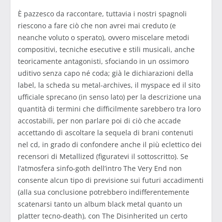
È pazzesco da raccontare, tuttavia i nostri spagnoli
riescono a fare ciò che non avrei mai creduto (e
neanche voluto o sperato), ovvero miscelare metodi
compositivi, tecniche esecutive e stili musicali, anche
teoricamente antagonisti, sfociando in un ossimoro
uditivo senza capo né coda; già le dichiarazioni della
label, la scheda su metal-archives, il myspace ed il sito
ufficiale sprecano (in senso lato) per la descrizione una
quantità di termini che difficilmente sarebbero tra loro
accostabili, per non parlare poi di ciò che accade
accettando di ascoltare la sequela di brani contenuti
nel cd, in grado di confondere anche il più eclettico dei
recensori di Metallized (figuratevi il sottoscritto). Se
l’atmosfera sinfo-goth dell’intro The Very End non
consente alcun tipo di previsione sui futuri accadimenti
(alla sua conclusione potrebbero indifferentemente
scatenarsi tanto un album black metal quanto un
platter tecno-death), con The Disinherited un certo