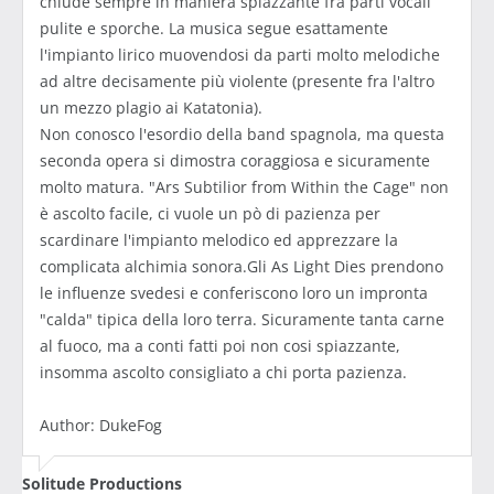
chiude sempre in maniera spiazzante fra parti vocali
pulite e sporche. La musica segue esattamente
l'impianto lirico muovendosi da parti molto melodiche
ad altre decisamente più violente (presente fra l'altro
un mezzo plagio ai Katatonia).
Non conosco l'esordio della band spagnola, ma questa
seconda opera si dimostra coraggiosa e sicuramente
molto matura. "Ars Subtilior from Within the Cage" non
è ascolto facile, ci vuole un pò di pazienza per
scardinare l'impianto melodico ed apprezzare la
complicata alchimia sonora.Gli As Light Dies prendono
le influenze svedesi e conferiscono loro un impronta
"calda" tipica della loro terra. Sicuramente tanta carne
al fuoco, ma a conti fatti poi non cosi spiazzante,
insomma ascolto consigliato a chi porta pazienza.
Author: DukeFog
Solitude Productions