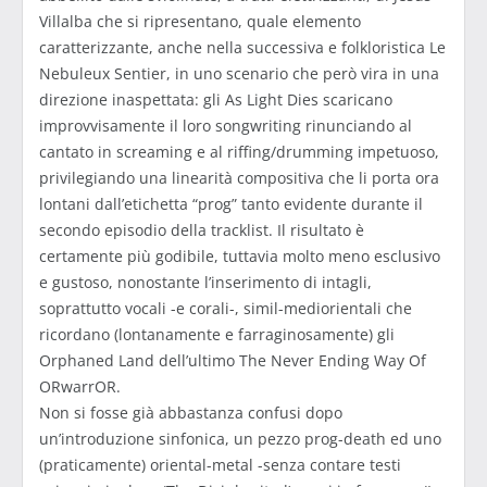
Villalba che si ripresentano, quale elemento
caratterizzante, anche nella successiva e folkloristica Le
Nebuleux Sentier, in uno scenario che però vira in una
direzione inaspettata: gli As Light Dies scaricano
improvvisamente il loro songwriting rinunciando al
cantato in screaming e al riffing/drumming impetuoso,
privilegiando una linearità compositiva che li porta ora
lontani dall’etichetta “prog” tanto evidente durante il
secondo episodio della tracklist. Il risultato è
certamente più godibile, tuttavia molto meno esclusivo
e gustoso, nonostante l’inserimento di intagli,
soprattutto vocali -e corali-, simil-mediorientali che
ricordano (lontanamente e farraginosamente) gli
Orphaned Land dell’ultimo The Never Ending Way Of
ORwarrOR.
Non si fosse già abbastanza confusi dopo
un’introduzione sinfonica, un pezzo prog-death ed uno
(praticamente) oriental-metal -senza contare testi