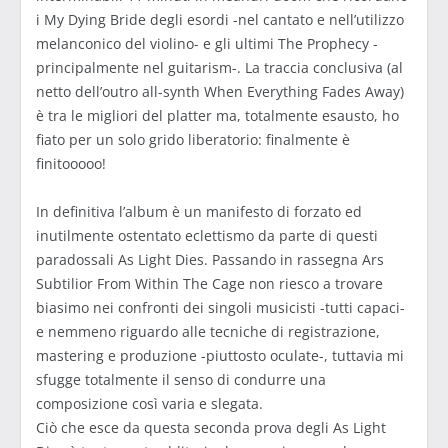
i My Dying Bride degli esordi -nel cantato e nell’utilizzo
melanconico del violino- e gli ultimi The Prophecy -
principalmente nel guitarism-. La traccia conclusiva (al
netto dell’outro all-synth When Everything Fades Away)
è tra le migliori del platter ma, totalmente esausto, ho
fiato per un solo grido liberatorio: finalmente è
finitooooo!
In definitiva l’album è un manifesto di forzato ed
inutilmente ostentato eclettismo da parte di questi
paradossali As Light Dies. Passando in rassegna Ars
Subtilior From Within The Cage non riesco a trovare
biasimo nei confronti dei singoli musicisti -tutti capaci-
e nemmeno riguardo alle tecniche di registrazione,
mastering e produzione -piuttosto oculate-, tuttavia mi
sfugge totalmente il senso di condurre una
composizione così varia e slegata.
Ciò che esce da questa seconda prova degli As Light