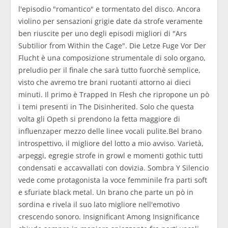
l'episodio "romantico" e tormentato del disco. Ancora
violino per sensazioni grigie date da strofe veramente
ben riuscite per uno degli episodi migliori di "Ars
Subtilior from Within the Cage". Die Letze Fuge Vor Der
Flucht è una composizione strumentale di solo organo,
preludio per il finale che sarà tutto fuorchè semplice,
visto che avremo tre brani ruotanti attorno ai dieci
minuti. Il primo è Trapped In Flesh che ripropone un pò
i temi presenti in The Disinherited. Solo che questa
volta gli Opeth si prendono la fetta maggiore di
influenzaper mezzo delle linee vocali pulite.Bel brano
introspettivo, il migliore del lotto a mio avviso. Varietà,
arpeggi, egregie strofe in growl e momenti gothic tutti
condensati e accavvallati con dovizia. Sombra Y Silencio
vede come protagonista la voce femminile fra parti soft
e sfuriate black metal. Un brano che parte un pò in
sordina e rivela il suo lato migliore nell'emotivo
crescendo sonoro. Insignificant Among Insignificance