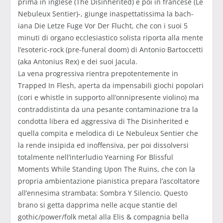
prima in inglese (The Disinherited) e poi in francese (Le
Nebuleux Sentier)-, giunge inaspettatissima la bach-
iana Die Letze Fuge Vor Der Flucht, che con i suoi 5
minuti di organo ecclesiastico solista riporta alla mente
l’esoteric-rock (pre-funeral doom) di Antonio Bartoccetti
(aka Antonius Rex) e dei suoi Jacula.
La vena progressiva rientra prepotentemente in
Trapped In Flesh, aperta da impensabili giochi popolari
(cori e whistle in supporto all’onnipresente violino) ma
contraddistinta da una pesante contaminazione tra la
condotta libera ed aggressiva di The Disinherited e
quella compita e melodica di Le Nebuleux Sentier che
la rende insipida ed inoffensiva, per poi dissolversi
totalmente nell’interludio Yearning For Blissful
Moments While Standing Upon The Ruins, che con la
propria ambientazione pianistica prepara l’ascoltatore
all’ennesima strambata: Sombra Y Silencio. Questo
brano si getta dapprima nelle acque stantie del
gothic/power/folk metal alla Elis & compagnia bella