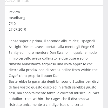
29.07.2010, 13:46
Review
Headbang
7/10
27.07.2010
Senza saperlo prima, il secondo album degli spagnoli
As Light Dies mi aveva portato alla mente gli Edge Of
Sanity ed il loro mentore Dan Swano. In qualche modo
il mio cervello aveva collegato le due cose e sono
rimasto abbastanza sorpreso una volta appreso che
dietro alla produzione di "Ars Subtilior from Within the
Cage" c'era proprio il buon Dan.
Basterebbe la garanzia degli Unisound Studios per dirvi
di fare vostro questo disco ed in effetti sarebbe giusto
così, ma sono talmente tante le correnti musicali di "Ars
Subtilior From Within The Cage" che il discorso va
ristretto unicamente a chi digerisce una certa