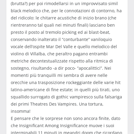
(brutta?) per poi rimodellarsi in un improvvisato simil
black melodico che, per le connotazioni di contorno, ha
del ridicolo: le chitarre acustiche di inizio brano (che
rientreranno tal quali nei minuti finali) lasciano ben
presto il posto al tremolo picking ed ai blast-beat,
conservando inalterato il “conturbante” vaniloquio
vocale dell’ospite Mar Del Valle e quello melodico del
violino di Villalba, che peraltro pagano entrambi
metriche decontestualizzate rispetto alla ritmica di
sostegno, risultando -a dir poco- “apocalittici”. Nei
momenti più tranquilli mi sembra di avere nelle
orecchie una trasposizione rockeggiante delle varie hit
latino-americane di fine estate; in quelli più tirati, uno
squallido surrogato di gothic vampiresco sulla falsariga
dei primi Theatres Des Vampires. Una tortura,
insomma!
E pensare che le sorprese non sono ancora finite, dato
che Insignificant Among Insignificance muove i suoi
interminabili 11 minuti in meandri doom che ricordano