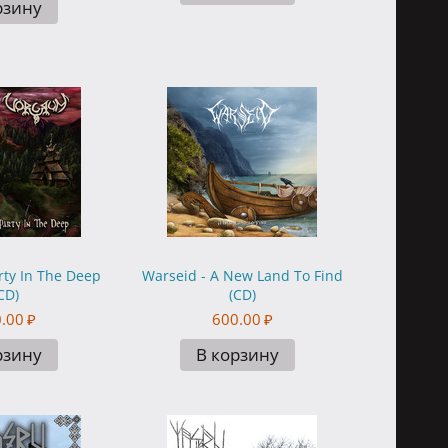
рзину
rty In The Deep
Warseid - A New Land To Find
CD)
(CD)
.00
₽
600.00
₽
рзину
В корзину