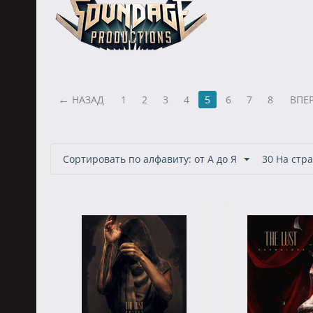
НАЗАД
1
2
3
4
5
6
7
8
ВПЕ
Сортировать по алфавиту: от А до Я
30 На стр