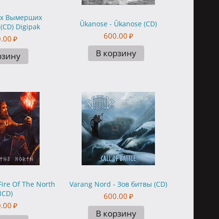
Дух Вымерших
Ūkanose - Ūkanose (CD)
(CD) Digipak
600.00
₽
.00
₽
В корзину
рзину
Fire Of The North
Varang Nord - Зов битвы (CD)
MCD)
600.00
₽
.00
₽
В корзину