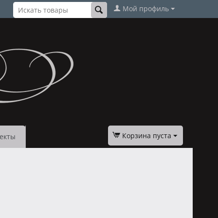
Мой профиль
Корзина пуста
екты