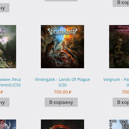
В ко
ну
озяин Леса
VintergatA - Lands Of Plague
Vorgrum - Pa
orest) (CD)
(CD)
(
₽
700.00
₽
700
ну
В корзину
В ко