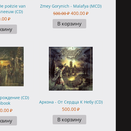
De poëzie van
Zmey Gorynich - Malafya (MCD)
sneeuw (CD)
400.00
₽
500.00
₽
.00
₽
В корзину
рзину
зрождение (CD)
Аркона - От Сердца К Небу (CD)
ibook
500.00
₽
0.00
₽
В корзину
рзину