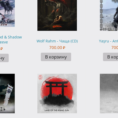
od & Shadow
Wolf Rahm - Чаща (CD)
Yaşru - An
leeve
700.00
₽
700
₽
В корзину
В ко
ну