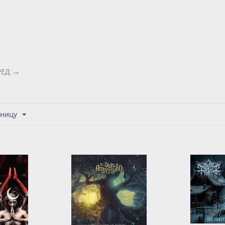
РЕД
аницу