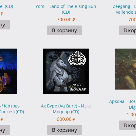
ei (CD)
Yomi - Land of The Rising Sun
Zeegang - 
(CD)
vallende 
₽
700.00
₽
700
ну
В корзину
В ко
Аркона - Во
- Чёртовы
Ак Бүре (Aq Bure) - Изге
Dig
Dances) (CD)
Моңнар (CD)
1 00
₽
600.00
₽
В ко
ну
В корзину