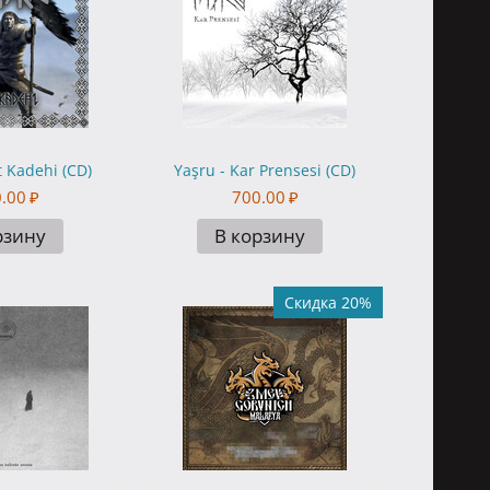
t Kadehi (CD)
Yaşru - Kar Prensesi (CD)
.00
₽
700.00
₽
рзину
В корзину
Скидка 20%