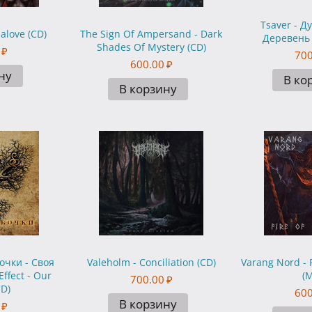
Tsaver - 
alove (CD)
The Sign Of Ampersand - Dark
Деревень 
Shades Of Mystery (CD)
₽
700
600.00
₽
ну
В ко
В корзину
очки - Своя
Valeholm - Conciliation (CD)
Varang Nord - 
Effect - Our
(
700.00
₽
CD)
600
В корзину
₽