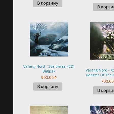
В корзину
В корзи
Varang Nord - Зов битвы (CD)
Varang Nord - Х
Digipak
(Master Of The F
900.00
₽
700.00
В корзину
В корзи