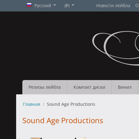
Русский
(₽)
Новости лейбла
О
Релизы лейбла
Компакт диски
Винил
Главная
/
Sound Age Productions
Sound Age Productions