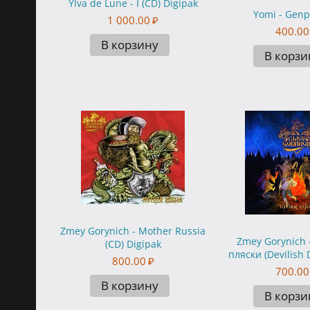
Ylva de Lune - I (CD) Digipak
Yomi - Genp
1 000.00
₽
400.00
В корзину
В корзи
Zmey Gorynich - Mother Russia
Zmey Gorynich 
(CD) Digipak
пляски (Devilish 
800.00
₽
700.00
В корзину
В корзи