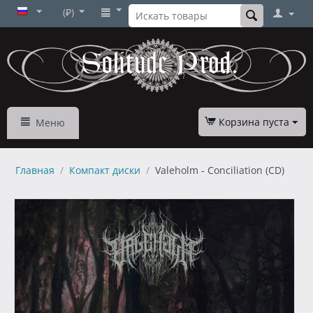
(₽)
Корзина пуста
Меню
Главная
/
Компакт диски
/
Valeholm - Conciliation (CD)