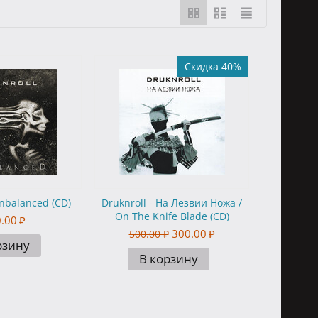
Скидка 40%
Unbalanced (CD)
Druknroll - На Лезвии Ножа /
On The Knife Blade (CD)
.00
₽
300.00
₽
500.00
₽
рзину
В корзину