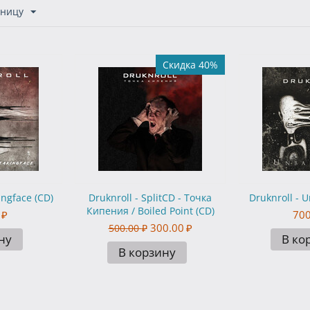
аницу
Скидка 40%
ingface (CD)
Druknroll - SplitCD - Точка
Druknroll - 
Кипения / Boiled Point (CD)
₽
700
300.00
₽
500.00
₽
ну
В ко
В корзину