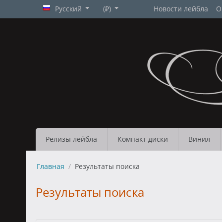
Русский
(₽)
Новости лейбла
О
Релизы лейбла
Компакт диски
Винил
Главная
/
Результаты поиска
Результаты поиска