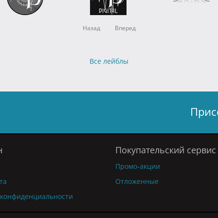
Назад
Вперед
Все лейблы
Прис
н
Покупательский сервис
Промо-акции
та
Отложенные
 конфиденциальности