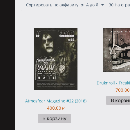
Сортировать по алфавиту: от А до Я
30 На стр
Druknroll - Freak
700.00
В корзи
Atmosfear Magazine #22 (2018)
400.00
₽
В корзину