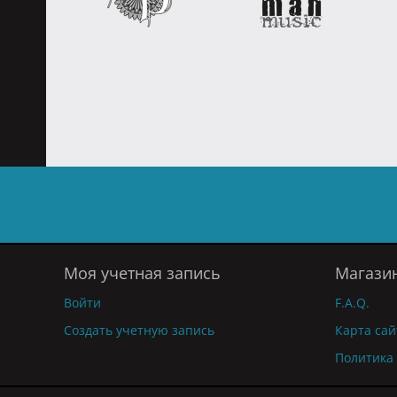
Моя учетная запись
Магази
Войти
F.A.Q.
Создать учетную запись
Карта сай
Политика