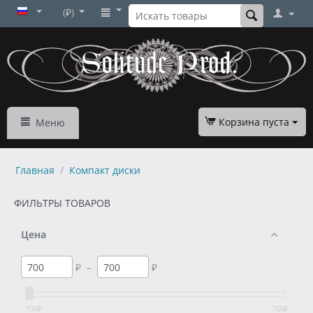
(₽)
Корзина пуста
Меню
Главная
/
Компакт диски
ФИЛЬТРЫ ТОВАРОВ
Цена
₽
–
₽
700
₽
700
₽