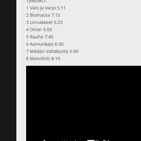
Треклист:
1 Valo Ja Varjo 5:11
2 Biomassa 7:15
3 Linnakkeet 5:25
4 Orion 5:03
5 Rauha 7:45
6 Aamunkajo 6:30
7 Mädän Valtakunta 5:00
8 Monoliitti 8:10