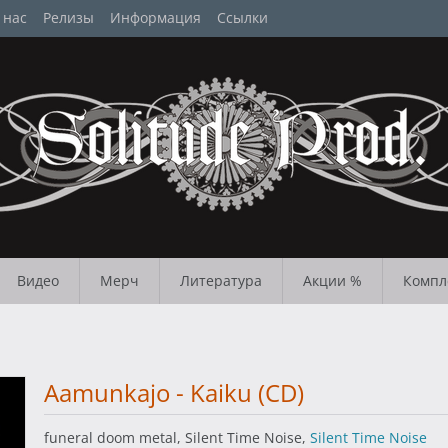
 нас
Релизы
Информация
Ссылки
Видео
Мерч
Литература
Акции %
Компл
Aamunkajo - Kaiku (CD)
funeral doom metal, Silent Time Noise,
Silent Time Noise