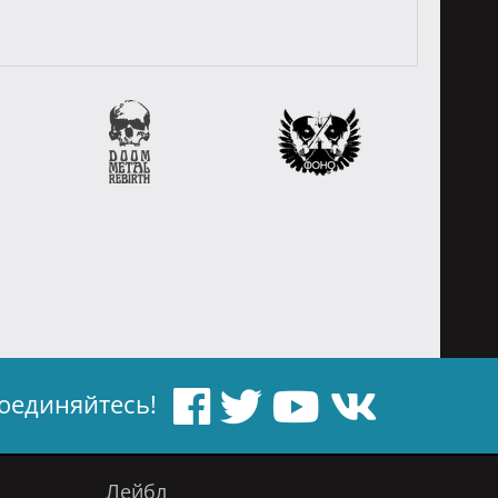
оединяйтесь!
Лейбл