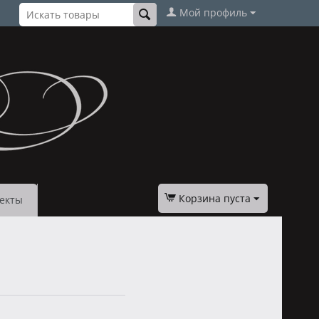
Мой профиль
Корзина пуста
екты