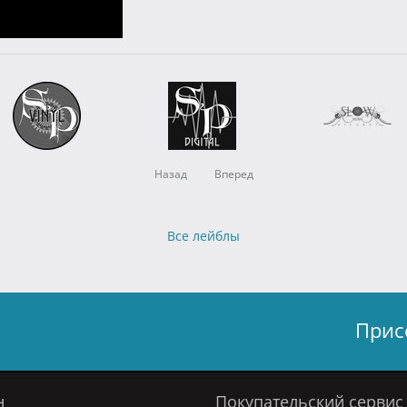
Назад
Вперед
Все лейблы
Прис
н
Покупательский сервис