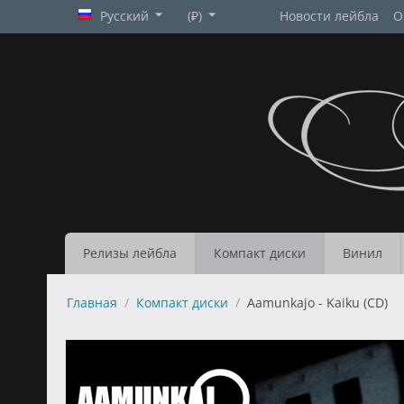
Русский
(₽)
Новости лейбла
О
Релизы лейбла
Компакт диски
Винил
Главная
/
Компакт диски
/
Aamunkajo - Kaiku (CD)