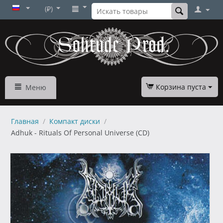
(₽)
Корзина пуста
Меню
Главная
/
Компакт диски
/
Adhuk - Rituals Of Personal Universe (CD)