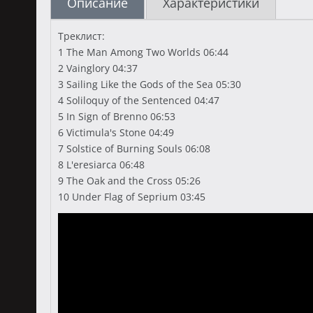
Описание
Характеристики
Треклист:
1 The Man Among Two Worlds 06:44
2 Vainglory 04:37
3 Sailing Like the Gods of the Sea 05:30
4 Soliloquy of the Sentenced 04:47
5 In Sign of Brenno 06:53
6 Victimula's Stone 04:49
7 Solstice of Burning Souls 06:08
8 L'eresiarca 06:48
9 The Oak and the Cross 05:26
10 Under Flag of Seprium 03:45