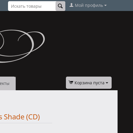
Мой профиль
Корзина пуста
екты
s Shade (CD)