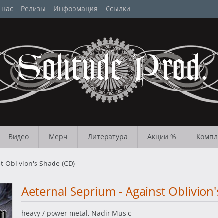
 нас
Релизы
Информация
Ссылки
Видео
Мерч
Литература
Акции %
Компл
t Oblivion's Shade (CD)
Aeternal Seprium - Against Oblivion'
heavy / power metal, Nadir Music