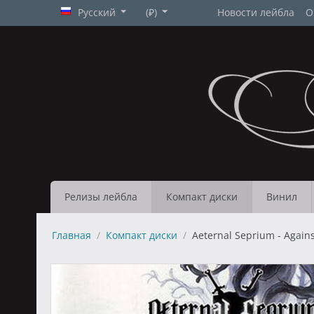
Русский
(₽)
Новости лейбла
О
Релизы лейбла
Компакт диски
Винил
Главная
/
Компакт диски
/
Aeternal Seprium - Agains