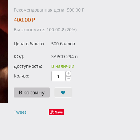
Рекомендованная цена:
500.00
₽
400.00
₽
Вы экономите:
100.00
₽
(
20
%)
Цена в баллах:
500 баллов
КОД:
SAPCD 294 n
Доступность:
В наличии
+
Кол-во:
−
В корзину
Tweet
Save