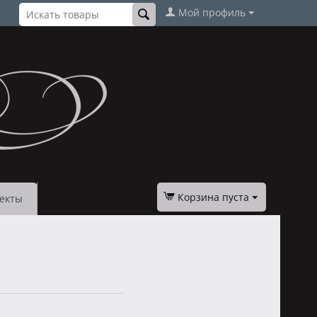
Мой профиль
Корзина пуста
екты