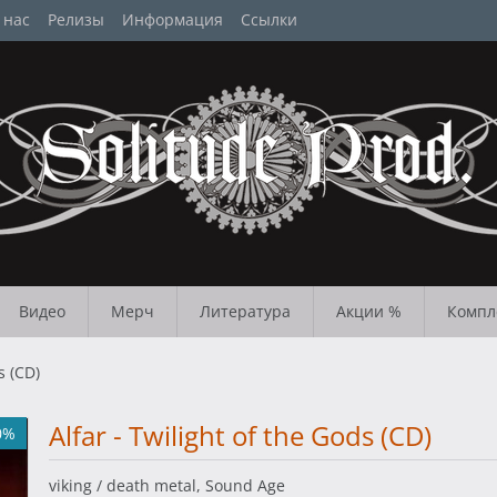
 нас
Релизы
Информация
Ссылки
Видео
Мерч
Литература
Акции %
Компл
s (CD)
Alfar - Twilight of the Gods (CD)
0%
viking / death metal, Sound Age