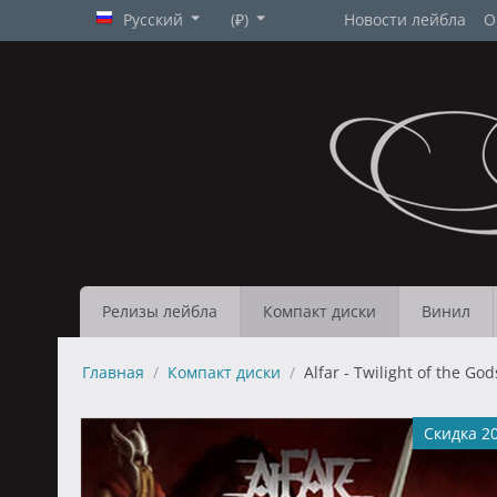
Русский
(₽)
Новости лейбла
О
Релизы лейбла
Компакт диски
Винил
Главная
/
Компакт диски
/
Alfar - Twilight of the God
Скидка 2