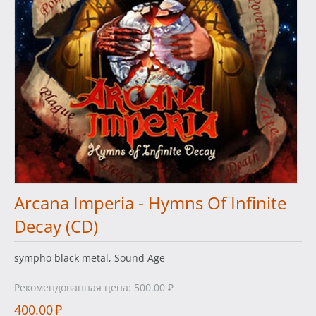
Arcana Imperia - Hymns Of Infinite
Decay (CD)
sympho black metal, Sound Age
Рекомендованная цена:
500.00
₽
400.00
₽