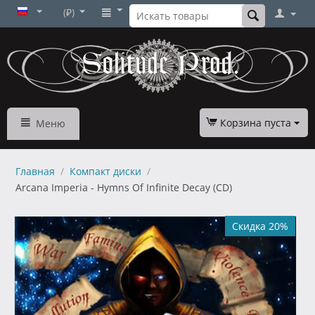
(₽)
Корзина пуста
Меню
Главная
/
Компакт диски
/
Arcana Imperia - Hymns Of Infinite Decay (CD)
Скидка 20%