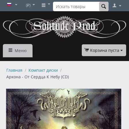
(₽)
Корзина пуста
Меню
Главная
/
Компакт диски
/
Аркона - От Сердца К Небу (CD)