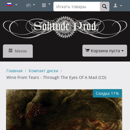
(₽)
Корзина пуста
Меню
Главная
/
Компакт диски
/
Wine From Tears - Through The Eyes Of A Mad (CD)
Скидка 11%