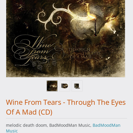
Wine From Tears - Through The Eyes
Of A Mad (CD)
melodic death doom, BadMoodMan Music,
BadMoodMan
Music