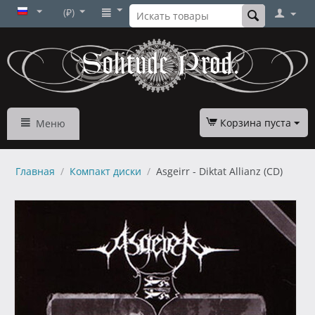
(₽)
Корзина пуста
Меню
Главная
/
Компакт диски
/
Asgeirr - Diktat Allianz (CD)