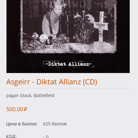
Asgeirr - Diktat Allianz (CD)
pagan black, Battlefield
500.00
₽
Цена в баллах:
625 баллов
КОД:
- n