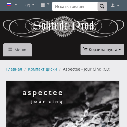
(₽)
Корзина пуста
Меню
Главная
/
Компакт диски
/
Aspectee - Jour Cinq (CD)