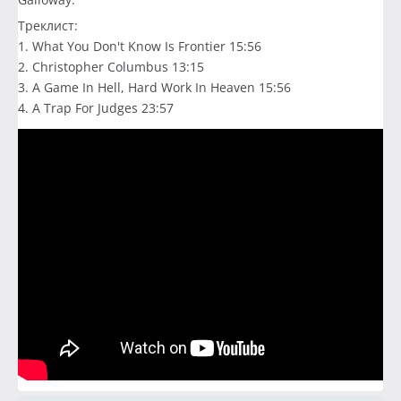
Треклист:
1. What You Don't Know Is Frontier 15:56
2. Christopher Columbus 13:15
3. A Game In Hell, Hard Work In Heaven 15:56
4. A Trap For Judges 23:57