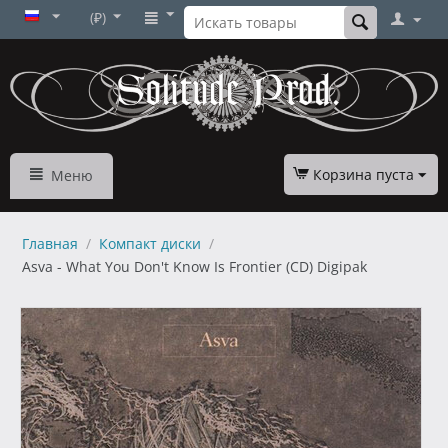
(₽)
Корзина пуста
Меню
Главная
/
Компакт диски
/
Asva - What You Don't Know Is Frontier (CD) Digipak