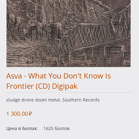
Asva - What You Don't Know Is
Frontier (CD) Digipak
sludge drone doom metal, Southern Records
1 300.00
₽
Цена в баллах:
1625 баллов