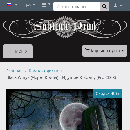
(₽)
Корзина пуста
Меню
Главная
/
Компакт диски
/
Black Wings (Чорнi Крила) - Идущие К Концу (Pro CD-R)
Скидка 40%