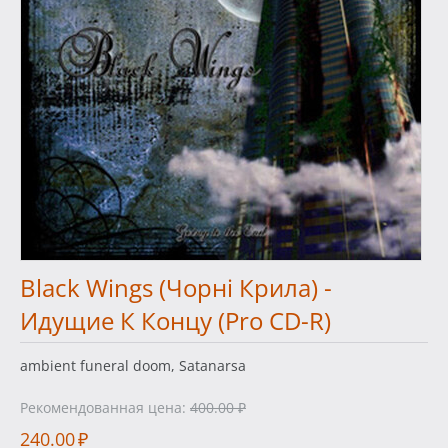
Black Wings (Чорнi Крила) -
Идущие К Концу (Pro CD-R)
ambient funeral doom, Satanarsa
Рекомендованная цена:
400.00
₽
240.00
₽