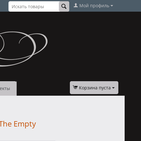
Мой профиль
Корзина пуста
екты
 The Empty