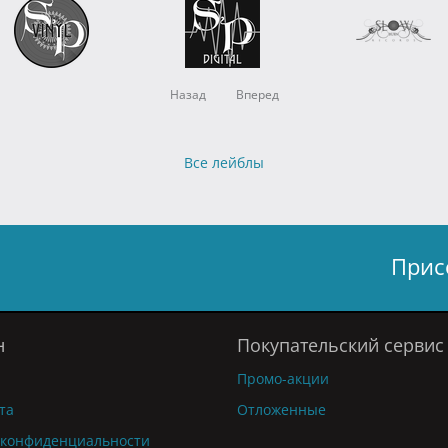
Назад
Вперед
Все лейблы
Прис
н
Покупательский сервис
Промо-акции
та
Отложенные
 конфиденциальности