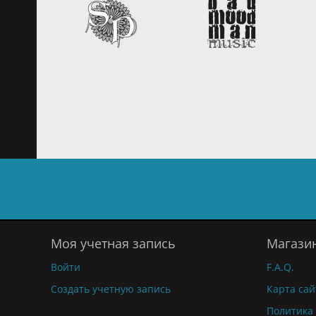
Моя учетная запись
Магази
Войти
F.A.Q.
Создать учетную запись
Карта сай
Политика