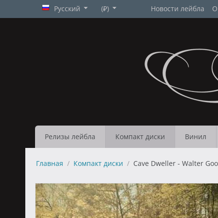
Русский
(₽)
Новости лейбла
О
Релизы лейбла
Компакт диски
Винил
Главная
/
Компакт диски
/
Cave Dweller - Walter Go