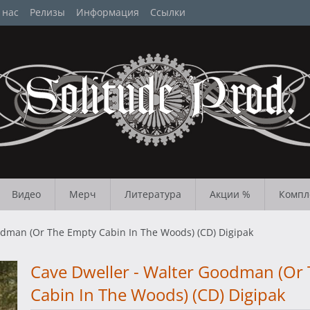
 нас
Релизы
Информация
Ссылки
Видео
Мерч
Литература
Акции %
Компл
odman (Or The Empty Cabin In The Woods) (CD) Digipak
Cave Dweller - Walter Goodman (Or
Cabin In The Woods) (CD) Digipak