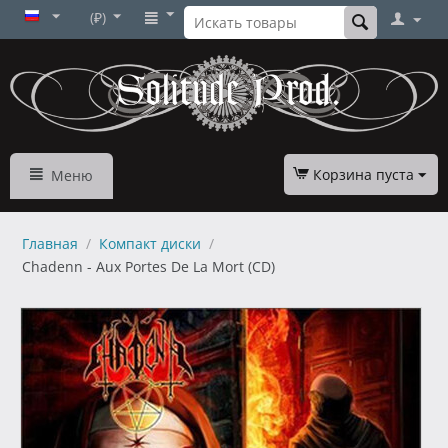
(₽)
Корзина пуста
Меню
Главная
/
Компакт диски
/
Chadenn - Aux Portes De La Mort (CD)