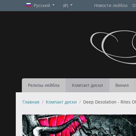
Русский
(₽)
Новости лейбла
О
Релизы лейбла
Компакт диски
Винил
Главная
/
Компакт диски
/
Deep Desolation - Rites O