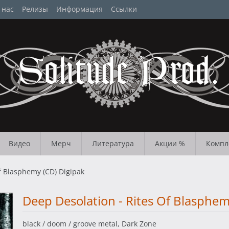
 нас
Релизы
Информация
Ссылки
Видео
Мерч
Литература
Акции %
Компл
f Blasphemy (CD) Digipak
Deep Desolation - Rites Of Blasphem
black / doom / groove metal, Dark Zone