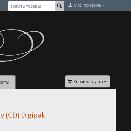
Мой профиль
Корзина пуста
екты
y (CD) Digipak