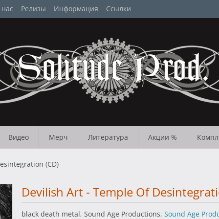
 нас
Релизы
Информация
Ссылки
Видео
Мерч
Литература
Акции %
Компл
esintegration (CD)
Devilish Art - Temple Of Desintegrat
black death metal, Sound Age Productions,
Sound Age Produ