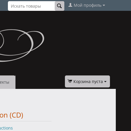
Мой профиль
Корзина пуста
екты
ion (CD)
ctions