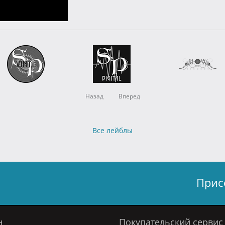
Назад
Вперед
Все лейблы
Прис
н
Покупательский сервис