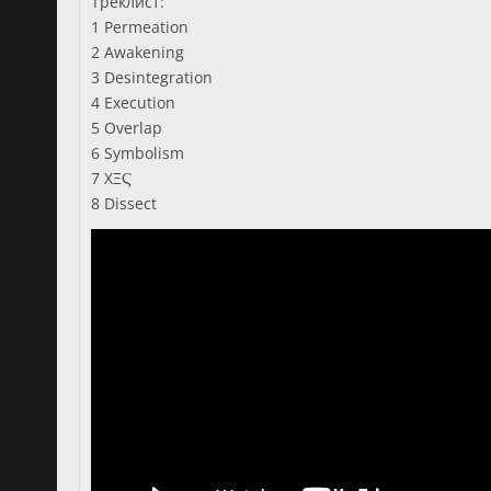
Треклист:
1 Permeation
2 Awakening
3 Desintegration
4 Execution
5 Overlap
6 Symbolism
7 ΧΞϚ
8 Dissect