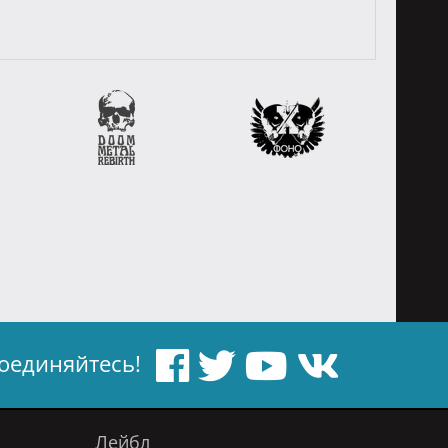
оединяйтесь!
Лейбл