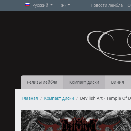
Русский
(₽)
Новости лейбла
О
Релизы лейбла
Компакт диски
Винил
Главная
/
Компакт диски
/
Devilish Art - Temple Of D