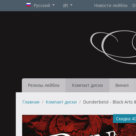
Русский
(₽)
Новости лейбла
О
Релизы лейбла
Компакт диски
Винил
Главная
/
Компакт диски
/
Dunderbeist - Black Arts 
Скидка 4