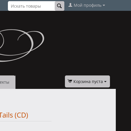
Мой профиль
Корзина пуста
екты
ails (CD)