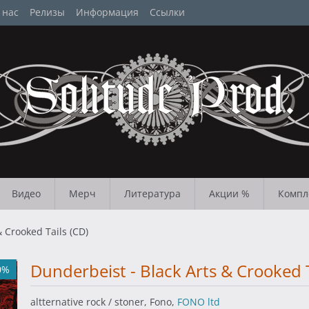
 нас
Релизы
Информация
Ссылки
Видео
Мерч
Литература
Акции %
Компл
& Crooked Tails (CD)
Dunderbeist - Black Arts & Crooked T
0%
altternative rock / stoner, Fono,
FONO ltd