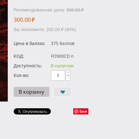
Рекомендованная цена:
500.00
₽
300.00
₽
Вы экономите:
200.00
₽
(
40
%)
Цена в баллах:
375 баллов
КОД:
FO900CD n
Доступность:
В наличии
+
Кол-во:
−
В корзину
Save