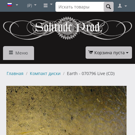
(₽)
Корзина пуста
Меню
Главная
/
Компакт диски
/
Earth - 070796 Live (CD)