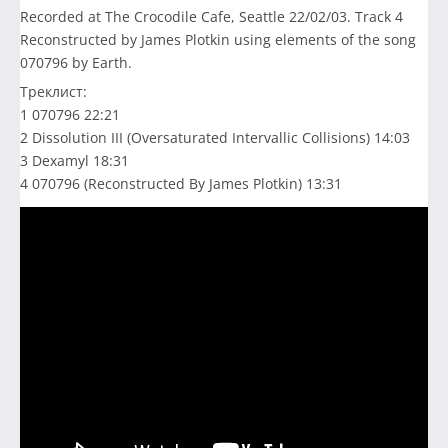
Recorded at The Crocodile Cafe, Seattle 22/02/03. Track 4
Reconstructed by James Plotkin using elements of the song
070796 by Earth.
Треклист:
1 070796 22:21
2 Dissolution III (Oversaturated Intervallic Collisions) 14:03
3 Dexamyl 18:31
4 070796 (Reconstructed By James Plotkin) 13:31