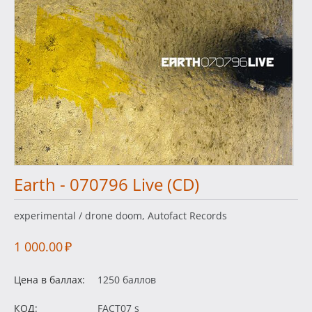
Earth - 070796 Live (CD)
experimental / drone doom, Autofact Records
1 000.00
₽
Цена в баллах:
1250 баллов
КОД:
FACT07 s