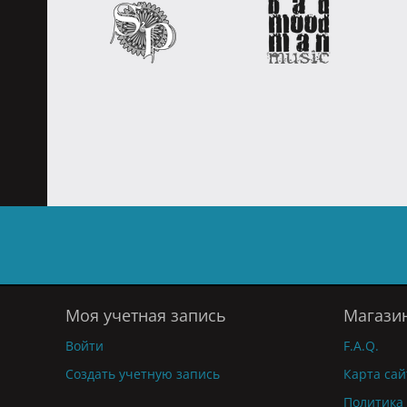
Моя учетная запись
Магази
Войти
F.A.Q.
Создать учетную запись
Карта сай
Политика