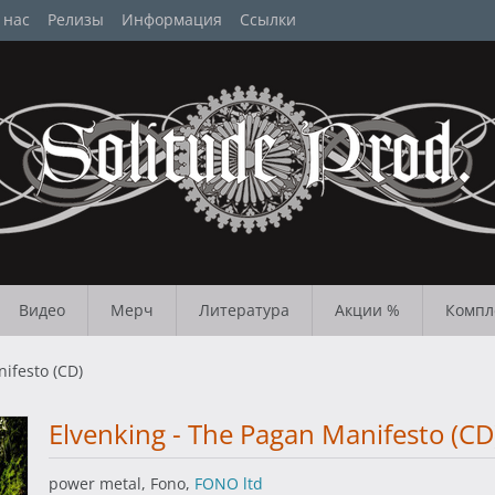
 нас
Релизы
Информация
Ссылки
Видео
Мерч
Литература
Акции %
Компл
ifesto (CD)
Elvenking - The Pagan Manifesto (CD
power metal, Fono,
FONO ltd