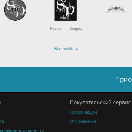
Назад
Вперед
Все лейблы
Прис
н
Покупательский сервис
Промо-акции
та
Отложенные
 конфиденциальности