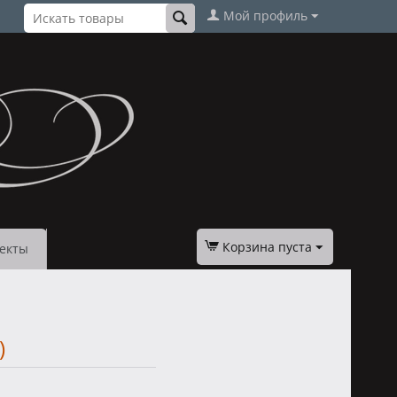
Мой профиль
Корзина пуста
екты
)