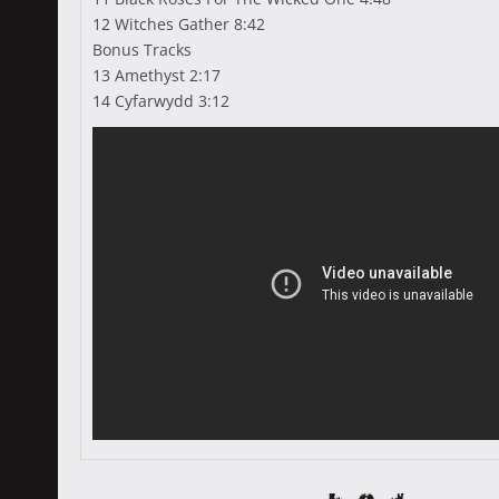
12 Witches Gather 8:42
Bonus Tracks
13 Amethyst 2:17
14 Cyfarwydd 3:12