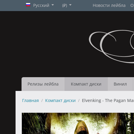
Русский
(₽)
Новости лейбла
О
Релизы лейбла
Компакт диски
Винил
Главная
/
Компакт диски
/
Elvenking - The Pagan Man