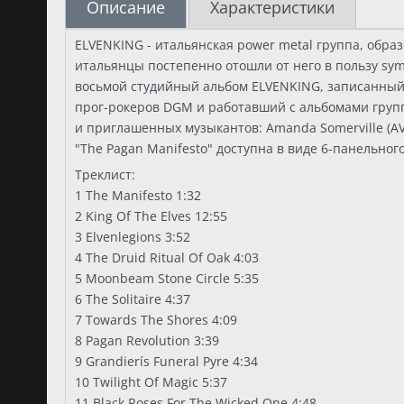
Описание
Характеристики
ELVENKING - итальянская power metal группа, обра
итальянцы постепенно отошли от него в пользу symp
восьмой студийный альбом ELVENKING, записанный,
прог-рокеров DGM и работавший с альбомами групп
и приглашенных музыкантов: Amanda Somerville (AVA
"The Pagan Manifesto" доступна в виде 6-панельног
Треклист:
1 The Manifesto 1:32
2 King Of The Elves 12:55
3 Elvenlegions 3:52
4 The Druid Ritual Of Oak 4:03
5 Moonbeam Stone Circle 5:35
6 The Solitaire 4:37
7 Towards The Shores 4:09
8 Pagan Revolution 3:39
9 Grandierís Funeral Pyre 4:34
10 Twilight Of Magic 5:37
11 Black Roses For The Wicked One 4:48