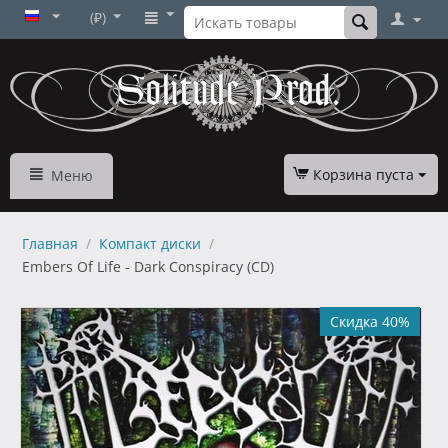
(₽)
Корзина пуста
Меню
Главная
/
Компакт диски
/
Embers Of Life - Dark Conspiracy (CD)
Скидка 40%