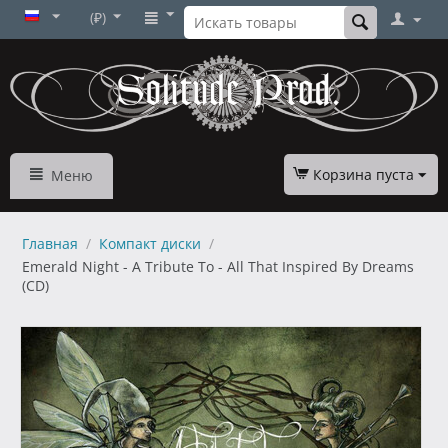
(₽)
Корзина пуста
Меню
Главная
/
Компакт диски
/
Emerald Night - A Tribute To - All That Inspired By Dreams
(CD)