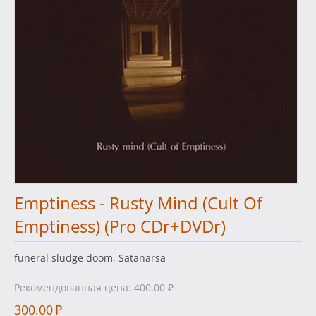
Emptiness - Rusty Mind (Cult Of
Emptiness) (Pro CDr+DVDr)
funeral sludge doom, Satanarsa
Рекомендованная цена:
400.00
₽
300.00
₽