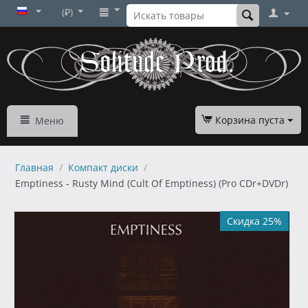
(₽)
Корзина пуста
Меню
Главная
/
Компакт диски
/
Emptiness - Rusty Mind (Cult Of Emptiness) (Pro CDr+DVDr)
Скидка 25%