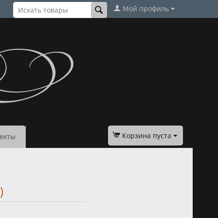
Мой профиль
Корзина пуста
екты
)