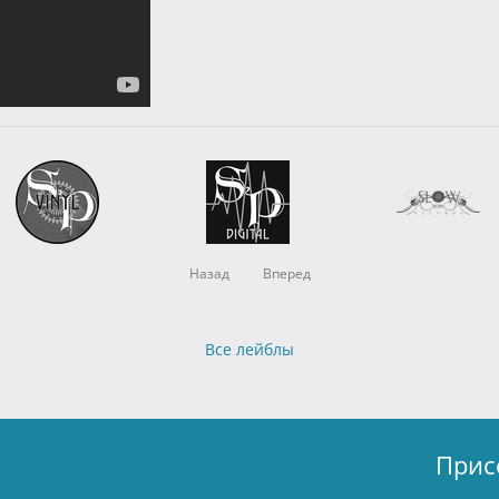
Назад
Вперед
Все лейблы
Прис