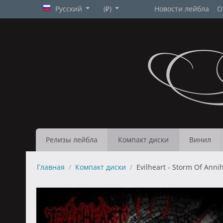
Русский
(₽)
Новости лейбла
О
Релизы лейбла
Компакт диски
Винил
Главная
/
Компакт диски
/
Evilheart - Storm Of Annih