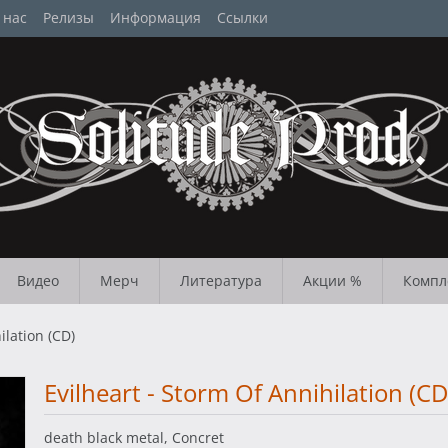
 нас
Релизы
Информация
Ссылки
Видео
Мерч
Литература
Акции %
Компл
ilation (CD)
Evilheart - Storm Of Annihilation (CD
death black metal, Concret