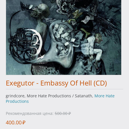
Exegutor - Embassy Of Hell (CD)
grindcore, More Hate Productions / Satanath,
More Hate
Productions
Рекомендованная цена:
500.00
₽
400.00
₽