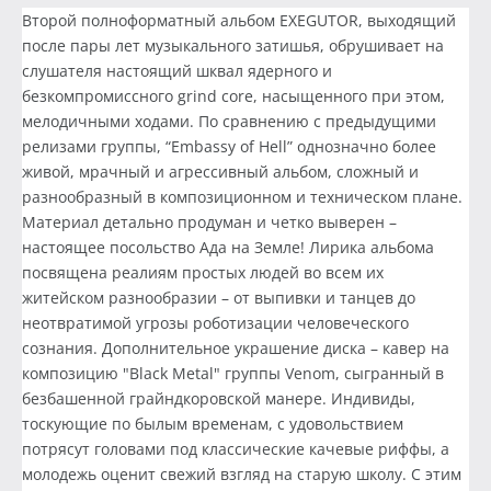
Второй полноформатный альбом EXEGUTOR, выходящий
после пары лет музыкального затишья, обрушивает на
слушателя настоящий шквал ядерного и
безкомпромиссного grind core, насыщенного при этом,
мелодичными ходами. По сравнению с предыдущими
релизами группы, “Embassy of Hell” однозначно более
живой, мрачный и агрессивный альбом, сложный и
разнообразный в композиционном и техническом плане.
Материал детально продуман и четко выверен –
настоящее посольство Ада на Земле! Лирика альбома
посвящена реалиям простых людей во всем их
житейском разнообразии – от выпивки и танцев до
неотвратимой угрозы роботизации человеческого
сознания. Дополнительное украшение диска – кавер на
композицию "Black Metal" группы Venom, сыгранный в
безбашенной грайндкоровской манере. Индивиды,
тоскующие по былым временам, с удовольствием
потрясут головами под классические качевые риффы, а
молодежь оценит свежий взгляд на старую школу. С этим