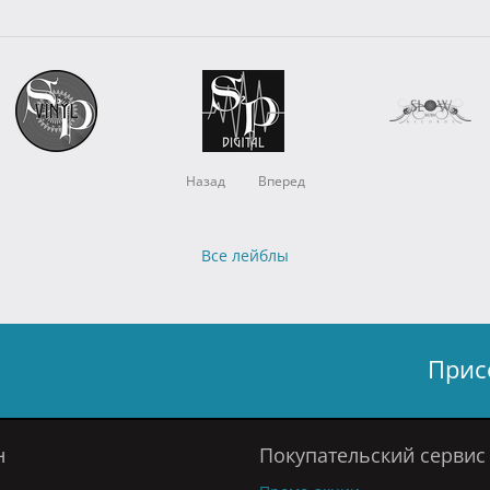
Назад
Вперед
Все лейблы
Прис
н
Покупательский сервис