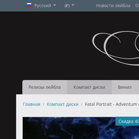
Русский
(₽)
Новости лейбла
О
Релизы лейбла
Компакт диски
Винил
Главная
/
Компакт диски
/
Fatal Portrait - Adventum 
Скидка 4