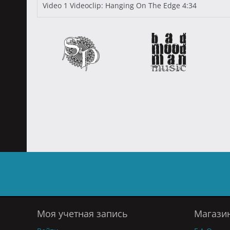
Video 1 Videoclip: Hanging On The Edge 4:34
Моя учетная запись
Магази