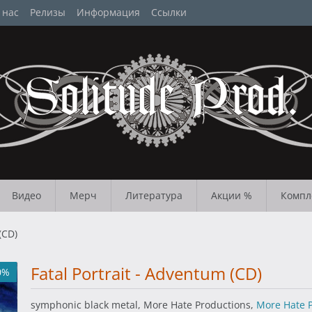
 нас
Релизы
Информация
Ссылки
Видео
Мерч
Литература
Акции %
Компл
(CD)
Fatal Portrait - Adventum (CD)
0%
symphonic black metal, More Hate Productions,
More Hate 