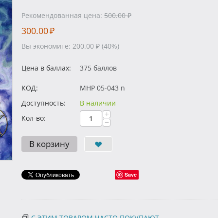
Рекомендованная цена:
500.00
₽
300.00
₽
Вы экономите:
200.00
₽
(
40
%)
Цена в баллах:
375 баллов
КОД:
MHP 05-043 n
Доступность:
В наличии
+
Кол-во:
−
В корзину
Save
С ЭТИМ ТОВАРОМ ЧАСТО ПОКУПАЮТ...