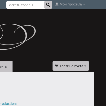
Мой профиль
Корзина пуста
екты
Productions