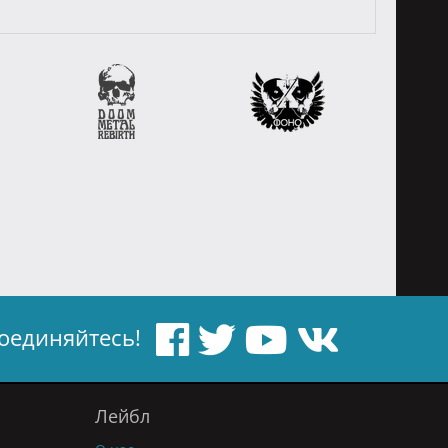
оединяйтесь!
Лейбл