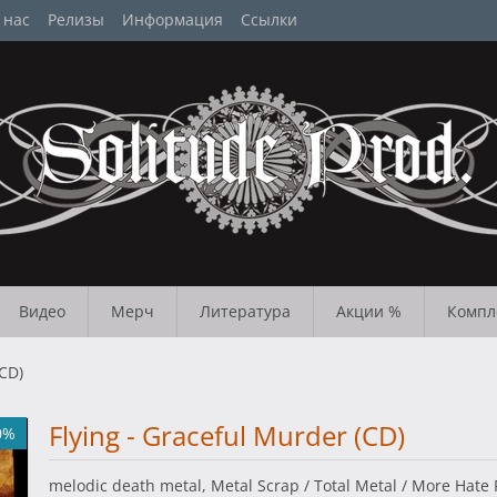
 нас
Релизы
Информация
Ссылки
Видео
Мерч
Литература
Акции %
Компл
(CD)
Flying - Graceful Murder (CD)
0%
melodic death metal, Metal Scrap / Total Metal / More Hate