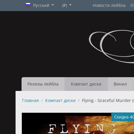
Русский
(₽)
Новости лейбла
О
Релизы лейбла
Компакт диски
Винил
Главная
/
Компакт диски
/
Flying - Graceful Murder 
Скидка 4