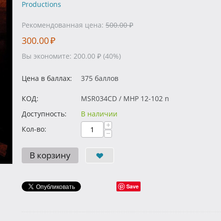
Productions
Рекомендованная цена:
500.00
₽
300.00
₽
Вы экономите:
200.00
₽
(
40
%)
Цена в баллах:
375 баллов
КОД:
MSR034CD / MHP 12-102 n
Доступность:
В наличии
+
Кол-во:
−
В корзину
Save