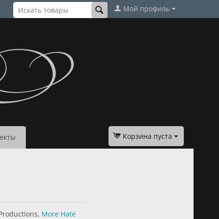
Мой профиль
Корзина пуста
екты
 Productions,
More Hate