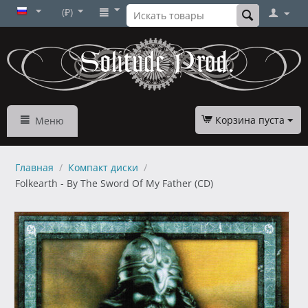
(₽)
Корзина пуста
Меню
Главная
/
Компакт диски
/
Folkearth - By The Sword Of My Father (CD)