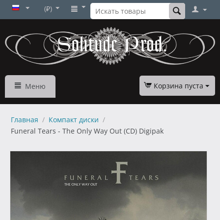
(₽)
Корзина пуста
Меню
Главная
/
Компакт диски
/
Funeral Tears - The Only Way Out (CD) Digipak